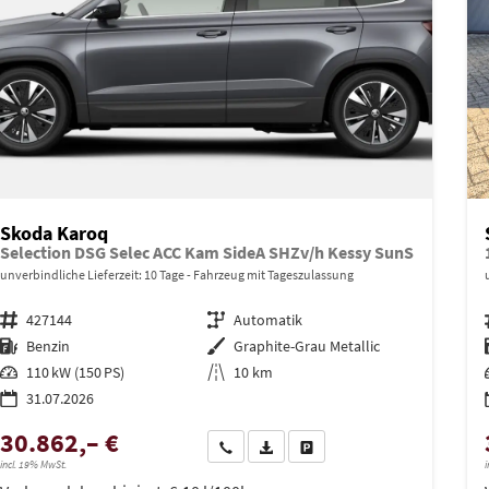
Skoda Karoq
Selection DSG Selec ACC Kam SideA SHZv/h Kessy SunS
unverbindliche Lieferzeit:
10 Tage
Fahrzeug mit Tageszulassung
Fahrzeugnr.
427144
Getriebe
Automatik
Kraftstoff
Benzin
Außenfarbe
Graphite-Grau Metallic
Leistung
110 kW (150 PS)
Kilometerstand
10 km
31.07.2026
30.862,– €
Wir rufen Sie an
PDF-Datei, Fahrzeugexposé drucken
Drucken, parken oder vergleich
incl. 19% MwSt.
i