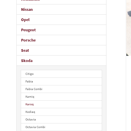
Nissan
Opel
Peugeot
Porsche
Seat
Skoda
Citigo
Fabia
Fabia Combi
Kamiq
Karoq
Kodiaq
Octavia
Octavia Combi