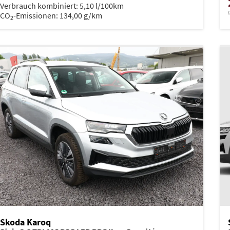
Verbrauch kombiniert:
5,10 l/100km
D
CO
-Emissionen:
134,00 g/km
2
Skoda Karoq