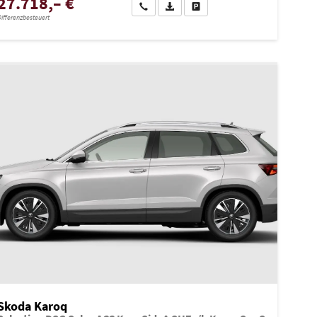
27.718,– €
Wir rufen Sie an
PDF-Datei, Fahrzeugexposé drucken
Drucken, parken oder vergleiche
ifferenzbesteuert
Skoda Karoq