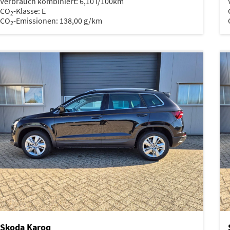
Verbrauch kombiniert:
6,10 l/100km
CO
-Klasse:
E
2
CO
-Emissionen:
138,00 g/km
2
Skoda Karoq