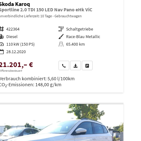
Skoda Karoq
Sportline 2.0 TDI 150 LED Nav Pano eHk ViC
unverbindliche Lieferzeit:
10 Tage
Gebrauchtwagen
Fahrzeugnr.
422364
Getriebe
Schaltgetriebe
Kraftstoff
Diesel
Außenfarbe
Race-Blau Metallic
Leistung
110 kW (150 PS)
Kilometerstand
65.400 km
28.12.2020
21.201,– €
Wir rufen Sie an
PDF-Datei, Fahrzeugexposé drucken
Drucken, parken oder vergleiche
ifferenzbesteuert
en
Verbrauch kombiniert:
5,60 l/100km
CO
-Emissionen:
148,00 g/km
2