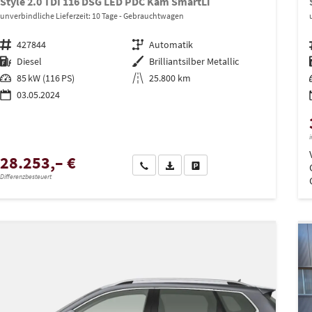
Style 2.0 TDI 116 DSG LED PDC Kam SmartLi
unverbindliche Lieferzeit:
10 Tage
Gebrauchtwagen
Fahrzeugnr.
427844
Getriebe
Automatik
Kraftstoff
Diesel
Außenfarbe
Brilliantsilber Metallic
Leistung
85 kW (116 PS)
Kilometerstand
25.800 km
03.05.2024
i
28.253,– €
Wir rufen Sie an
PDF-Datei, Fahrzeugexposé drucken
Drucken, parken oder vergleich
Differenzbesteuert