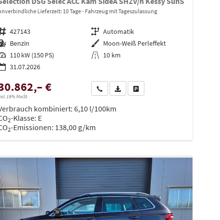
Selection DSG Selec ACC Kam SideA SHZv/h Kessy SunS
unverbindliche Lieferzeit:
10 Tage
Fahrzeug mit Tageszulassung
Fahrzeugnr.
427143
Getriebe
Automatik
Kraftstoff
Benzin
Außenfarbe
Moon-Weiß Perleffekt
Leistung
110 kW (150 PS)
Kilometerstand
10 km
31.07.2026
30.862,– €
Wir rufen Sie an
PDF-Datei, Fahrzeugexposé drucken
Drucken, parken oder vergleiche
ncl. 19% MwSt.
Verbrauch kombiniert:
6,10 l/100km
en
CO
-Klasse:
E
2
CO
-Emissionen:
138,00 g/km
2