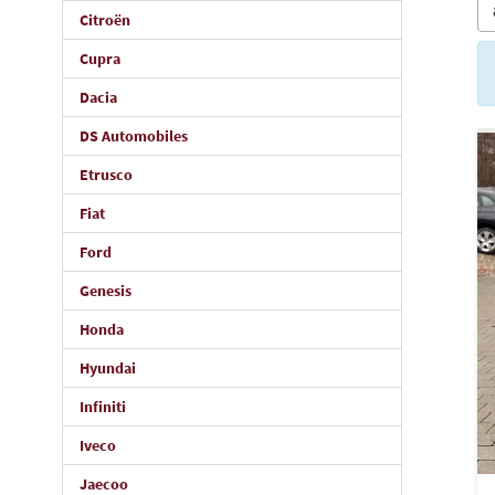
Citroën
Cupra
Dacia
DS Automobiles
Etrusco
Fiat
Ford
Genesis
Honda
Hyundai
Infiniti
Iveco
Jaecoo