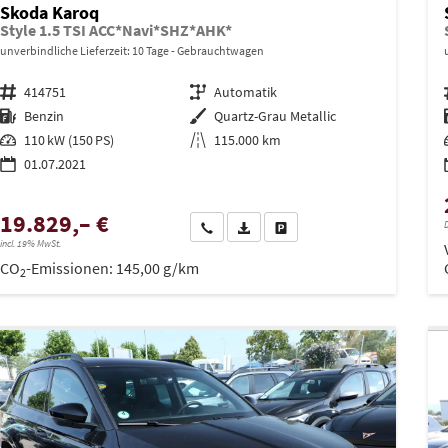
Skoda Karoq
Style 1.5 TSI ACC*Navi*SHZ*AHK*
unverbindliche Lieferzeit:
10 Tage
Gebrauchtwagen
Fahrzeugnr.
414751
Getriebe
Automatik
Kraftstoff
Benzin
Außenfarbe
Quartz-Grau Metallic
Leistung
110 kW (150 PS)
Kilometerstand
115.000 km
01.07.2021
19.829,– €
D
Wir rufen Sie an
PDF-Datei, Fahrzeugexposé drucken
Drucken, parken oder vergleich
incl. 19% MwSt.
CO
-Emissionen:
145,00 g/km
2