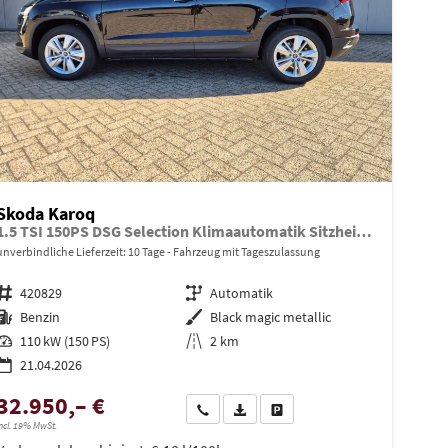
Skoda Karoq
1.5 TSI 150PS DSG Selection Klimaautomatik Sitzheizung Lenkradheizung ACC PDC v+h Rückf.Kamera abg.Scheiben Apple CarPlay Android Auto 17"LM
unverbindliche Lieferzeit:
10 Tage
Fahrzeug mit Tageszulassung
Fahrzeugnr.
420829
Getriebe
Automatik
Kraftstoff
Benzin
Außenfarbe
Black magic metallic
Leistung
110 kW (150 PS)
Kilometerstand
2 km
21.04.2026
32.950,– €
en
Wir rufen Sie an
PDF-Datei, Fahrzeugexposé drucken
Drucken, parken oder vergleiche
ncl. 19% MwSt.