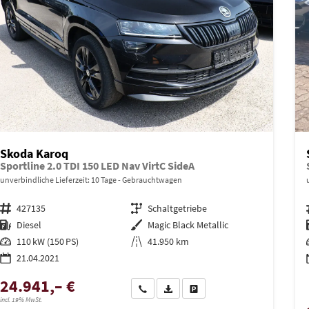
Skoda Karoq
Sportline 2.0 TDI 150 LED Nav VirtC SideA
unverbindliche Lieferzeit:
10 Tage
Gebrauchtwagen
Fahrzeugnr.
427135
Getriebe
Schaltgetriebe
Kraftstoff
Diesel
Außenfarbe
Magic Black Metallic
Leistung
110 kW (150 PS)
Kilometerstand
41.950 km
21.04.2021
24.941,– €
Wir rufen Sie an
PDF-Datei, Fahrzeugexposé drucken
Drucken, parken oder vergleich
incl. 19% MwSt.