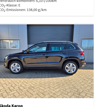
Verbrauch kombiniert:
6,10 l/100km
CO
-Klasse:
E
2
CO
-Emissionen:
138,00 g/km
2
Skoda Karoq