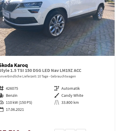
Skoda Karoq
Style 1.5 TSI 150 DSG LED Nav LM19Z ACC
unverbindliche Lieferzeit:
10 Tage
Gebrauchtwagen
Fahrzeugnr.
426075
Getriebe
Automatik
Kraftstoff
Benzin
Außenfarbe
Candy White
Leistung
110 kW (150 PS)
Kilometerstand
33.800 km
17.06.2021
en