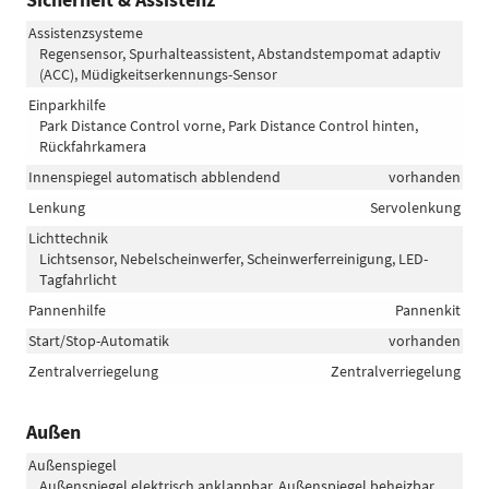
Assistenzsysteme
Regensensor, Spurhalteassistent, Abstandstempomat adaptiv
(ACC), Müdigkeitserkennungs-Sensor
Einparkhilfe
Park Distance Control vorne, Park Distance Control hinten,
Rückfahrkamera
Innenspiegel automatisch abblendend
vorhanden
Lenkung
Servolenkung
Lichttechnik
Lichtsensor, Nebelscheinwerfer, Scheinwerferreinigung, LED-
Tagfahrlicht
Pannenhilfe
Pannenkit
Start/Stop-Automatik
vorhanden
Zentralverriegelung
Zentralverriegelung
Außen
Außenspiegel
Außenspiegel elektrisch anklappbar, Außenspiegel beheizbar,