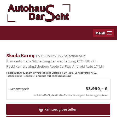
Menü
Skoda Karoq
1.5 TSI 150PS DSG Selection AHK
Klimaautomatik Sitzheizung Lenkradheizung ACC PDC v+h
Rückf.Kamera abg.Scheiben Apple CarPlay Android Auto 17"LM
Fahrzeugnr.
:
421619
, unverbindliche Lieferzeit:
10 Tage
, Landesversion: CZ -
Tschechische Republik,
Fahrzeug mit Tageszulassung
33.990,– €
Gesamtpreis
incl. 19% MwSt., den Kosten für Überführung und Zulassungspapieren
Fahrzeug bestellen