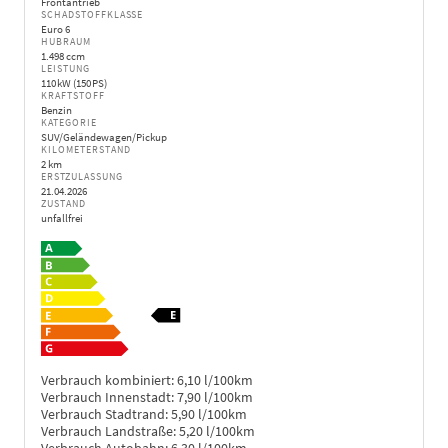
Frontantrieb
SCHADSTOFFKLASSE
Euro 6
HUBRAUM
1.498 ccm
LEISTUNG
110 kW (150 PS)
KRAFTSTOFF
Benzin
KATEGORIE
SUV/Geländewagen/Pickup
KILOMETERSTAND
2 km
ERSTZULASSUNG
21.04.2026
ZUSTAND
unfallfrei
Verbrauch kombiniert:
6,10 l/100km
Verbrauch Innenstadt:
7,90 l/100km
Verbrauch Stadtrand:
5,90 l/100km
Verbrauch Landstraße:
5,20 l/100km