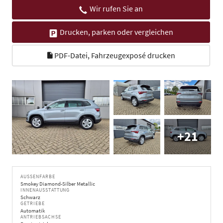
Wir rufen Sie an
Drucken, parken oder vergleichen
PDF-Datei, Fahrzeugexposé drucken
+21
AUSSENFARBE
Smokey Diamond-Silber Metallic
INNENAUSSTATTUNG
Schwarz
GETRIEBE
Automatik
ANTRIEBSACHSE