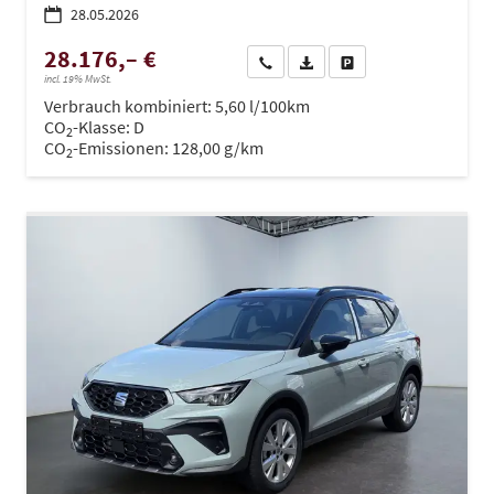
28.05.2026
28.176,– €
Wir rufen Sie an
PDF-Datei, Fahrzeugexposé dru
Drucken, parken oder ve
incl. 19% MwSt.
Verbrauch kombiniert:
5,60 l/100km
CO
-Klasse:
D
2
CO
-Emissionen:
128,00 g/km
2