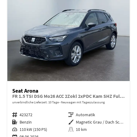
Seat Arona
FR 1.5 TSI DSG Mo26 ACC 2Zokl 2xPDC Kam SHZ Full Link
unverbindliche Lieferzeit:
10 Tage
Neuwagen mit Tageszulassung
Fahrzeugnr.
423272
Getriebe
Automatik
Kraftstoff
Benzin
Außenfarbe
Magnetic Grau / Dach Schwarz
Leistung
110 kW (150 PS)
Kilometerstand
10 km
08.06.2026