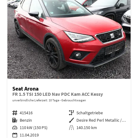
Seat Arona
FR 1.5 TSI 150 LED Nav PDC Kam ACC Kessy
unverbindliche Lieferzeit:
10 Tage
Gebrauchtwagen
Fahrzeugnr.
415416
Getriebe
Schaltgetriebe
Kraftstoff
Benzin
Außenfarbe
Desire Red Perl Metallic / Midni
Leistung
110 kW (150 PS)
Kilometerstand
140.150 km
11.04.2019