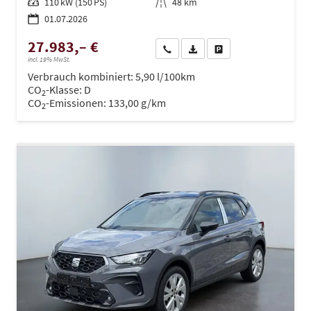
Leistung
110 kW (150 PS)
Kilometerstand
48 km
01.07.2026
27.983,– €
Wir rufen Sie an
PDF-Datei, Fahrzeugexposé dru
Drucken, parken oder ve
incl. 19% MwSt.
Verbrauch kombiniert:
5,90 l/100km
CO
-Klasse:
D
2
CO
-Emissionen:
133,00 g/km
2