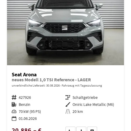
Seat Arona
neues Modell 1,0 TSI Reference - LAGER
unverbindliche Lieferzeit:
30.08.2026
Fahrzeug mit Tageszulassung
Fahrzeugnr.
427926
Getriebe
Schaltgetriebe
Kraftstoff
Benzin
Außenfarbe
Oniric Lake Metallic (M6)
Leistung
70 kW (95 PS)
Kilometerstand
20 km
01.06.2026
20.886,– €
Wir rufen Sie an
PDF-Datei, Fahrzeugexposé dru
Drucken, parken oder ve