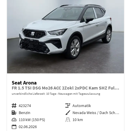
Seat Arona
FR 1.5 TSI DSG Mo26 ACC 2Zokl 2xPDC Kam SHZ Full Link
unverbindliche Lieferzeit:
10 Tage
Neuwagen mit Tageszulassung
Fahrzeugnr.
423274
Getriebe
Automatik
Kraftstoff
Benzin
Außenfarbe
Nevada Weiss / Dach Schwarz
Leistung
110 kW (150 PS)
Kilometerstand
10 km
02.06.2026