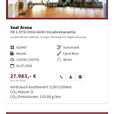
Seat Arona
FR 1.5TSI DSG+AHK+10JahreGarantie
unverbindliche Lieferzeit:
10 Tage
Fahrzeug mit Tageszulassung
Fahrzeugnr.
425497
Getriebe
Automatik
Kraftstoff
Benzin
Außenfarbe
Fjord Blue
Leistung
110 kW (150 PS)
Kilometerstand
48 km
01.07.2026
27.983,– €
Wir rufen Sie an
PDF-Datei, Fahrzeugexposé dru
Drucken, parken oder ve
incl. 19% MwSt.
Verbrauch kombiniert:
5,90 l/100km
CO
-Klasse:
D
2
CO
-Emissionen:
133,00 g/km
2