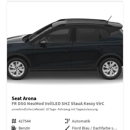
Seat Arona
FR DSG NeuMod VollLED SHZ StauA Kessy VirC
unverbindliche Lieferzeit:
10 Tage
Fahrzeug mit Tageszulassung
Fahrzeugnr.
427544
Getriebe
Automatik
Kraftstoff
Benzin
Außenfarbe
Fiord Blau / Dachfarbe schwarz