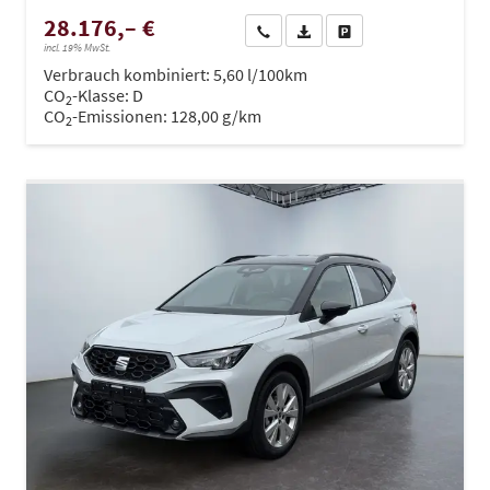
28.176,– €
Wir rufen Sie an
PDF-Datei, Fahrzeugexposé dru
Drucken, parken oder ve
incl. 19% MwSt.
Verbrauch kombiniert:
5,60 l/100km
CO
-Klasse:
D
2
CO
-Emissionen:
128,00 g/km
2