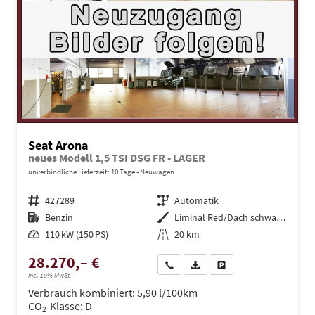
Seat Arona
neues Modell 1,5 TSI DSG FR - LAGER
unverbindliche Lieferzeit:
10 Tage
Neuwagen
Fahrzeugnr.
427289
Getriebe
Automatik
Kraftstoff
Benzin
Außenfarbe
Liminal Red/Dach schwarz Metallic (S60E)
Leistung
110 kW (150 PS)
Kilometerstand
20 km
28.270,– €
Wir rufen Sie an
PDF-Datei, Fahrzeugexposé dru
Drucken, parken oder ve
incl. 19% MwSt.
Verbrauch kombiniert:
5,90 l/100km
CO
-Klasse:
D
2