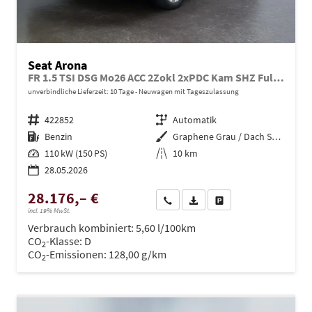
Seat Arona
FR 1.5 TSI DSG Mo26 ACC 2Zokl 2xPDC Kam SHZ Full Link
unverbindliche Lieferzeit:
10 Tage
Neuwagen mit Tageszulassung
Fahrzeugnr.
422852
Getriebe
Automatik
Kraftstoff
Benzin
Außenfarbe
Graphene Grau / Dach Schwarz
Leistung
110 kW (150 PS)
Kilometerstand
10 km
28.05.2026
28.176,– €
Wir rufen Sie an
PDF-Datei, Fahrzeugexposé dru
Drucken, parken oder ve
incl. 19% MwSt.
Verbrauch kombiniert:
5,60 l/100km
CO
-Klasse:
D
2
CO
-Emissionen:
128,00 g/km
2