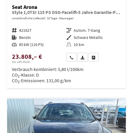
Seat Arona
Style 1,0TSI 115 PS DSG-Facelift-5 Jahre Garantie-Parklenkassistent-PDC vorne&hinten-Rückfahrkamera-LED-ACC-DAB-Fernlichtassistent-ISOFIX-variabler Ladeboden-Sitzheizung-FULL Link-Alu 16"-Sofort
unverbindliche Lieferzeit:
10 Tage
Neuwagen
Fahrzeugnr.
421627
Getriebe
Autom. 7-Gang
Kraftstoff
Benzin
Außenfarbe
Schwarz Metallic
Leistung
85 kW (116 PS)
Kilometerstand
10 km
23.808,– €
Wir rufen Sie an
PDF-Datei, Fahrzeugexposé dru
Drucken, parken oder ve
incl. 19% MwSt.
Verbrauch kombiniert:
5,80 l/100km
CO
-Klasse:
D
2
CO
-Emissionen:
131,00 g/km
2