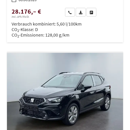
28.176,– €
Wir rufen Sie an
PDF-Datei, Fahrzeugexposé dru
Drucken, parken oder ve
incl. 19% MwSt.
Verbrauch kombiniert:
5,60 l/100km
CO
-Klasse:
D
2
CO
-Emissionen:
128,00 g/km
2