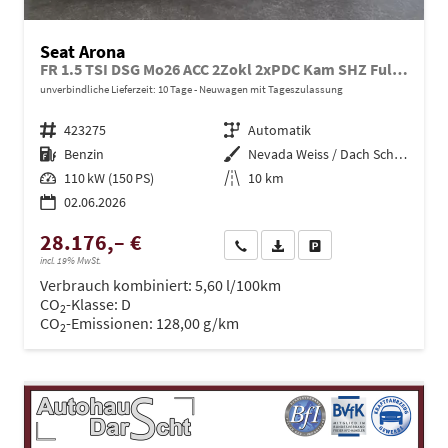
Seat Arona
FR 1.5 TSI DSG Mo26 ACC 2Zokl 2xPDC Kam SHZ Full Link
unverbindliche Lieferzeit:
10 Tage
Neuwagen mit Tageszulassung
Fahrzeugnr.
423275
Getriebe
Automatik
Kraftstoff
Benzin
Außenfarbe
Nevada Weiss / Dach Schwarz
Leistung
110 kW (150 PS)
Kilometerstand
10 km
02.06.2026
28.176,– €
Wir rufen Sie an
PDF-Datei, Fahrzeugexposé dru
Drucken, parken oder ve
incl. 19% MwSt.
Verbrauch kombiniert:
5,60 l/100km
CO
-Klasse:
D
2
CO
-Emissionen:
128,00 g/km
2