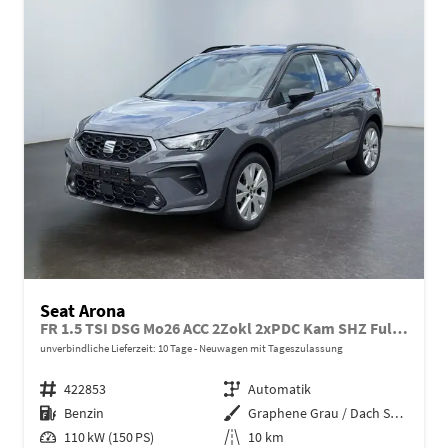
Seat Arona
FR 1.5 TSI DSG Mo26 ACC 2Zokl 2xPDC Kam SHZ Full Link
unverbindliche Lieferzeit:
10 Tage
Neuwagen mit Tageszulassung
Fahrzeugnr.
422853
Getriebe
Automatik
Kraftstoff
Benzin
Außenfarbe
Graphene Grau / Dach Schwarz
Leistung
110 kW (150 PS)
Kilometerstand
10 km