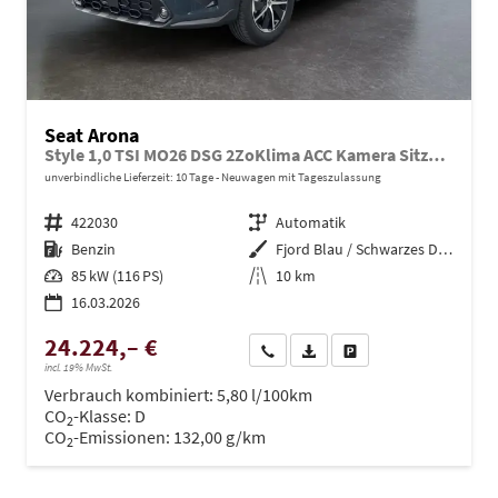
Seat Arona
Style 1,0 TSI MO26 DSG 2ZoKlima ACC Kamera Sitzheizung Einparkhilfe Apple Car Play 5J Garantie
unverbindliche Lieferzeit:
10 Tage
Neuwagen mit Tageszulassung
Fahrzeugnr.
422030
Getriebe
Automatik
Kraftstoff
Benzin
Außenfarbe
Fjord Blau / Schwarzes Dach
Leistung
85 kW (116 PS)
Kilometerstand
10 km
16.03.2026
24.224,– €
Wir rufen Sie an
PDF-Datei, Fahrzeugexposé dru
Drucken, parken oder ve
incl. 19% MwSt.
Verbrauch kombiniert:
5,80 l/100km
CO
-Klasse:
D
2
CO
-Emissionen:
132,00 g/km
2