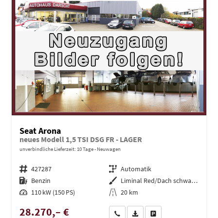
Seat Arona
neues Modell 1,5 TSI DSG FR - LAGER
unverbindliche Lieferzeit:
10 Tage
Neuwagen
Fahrzeugnr.
427287
Getriebe
Automatik
Kraftstoff
Benzin
Außenfarbe
Liminal Red/Dach schwarz Metallic (S60E)
Leistung
110 kW (150 PS)
Kilometerstand
20 km
28.270,– €
Wir rufen Sie an
PDF-Datei, Fahrzeugexposé dru
Drucken, parken oder ve