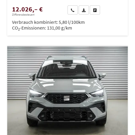
12.026,– €
Wir rufen Sie an
PDF-Datei, Fahrzeugexposé dru
Drucken, parken oder ve
Differenzbesteuert
Verbrauch kombiniert:
5,80 l/100km
CO
-Emissionen:
131,00 g/km
2