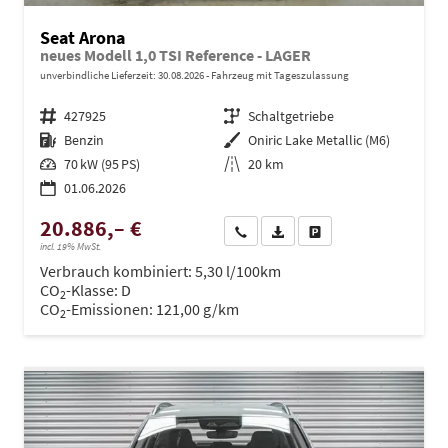
Seat Arona
neues Modell 1,0 TSI Reference - LAGER
unverbindliche Lieferzeit:
30.08.2026
Fahrzeug mit Tageszulassung
Fahrzeugnr.
427925
Getriebe
Schaltgetriebe
Kraftstoff
Benzin
Außenfarbe
Oniric Lake Metallic (M6)
Leistung
70 kW (95 PS)
Kilometerstand
20 km
01.06.2026
20.886,– €
Wir rufen Sie an
PDF-Datei, Fahrzeugexposé dru
Drucken, parken oder ve
incl. 19% MwSt.
Verbrauch kombiniert:
5,30 l/100km
CO
-Klasse:
D
2
CO
-Emissionen:
121,00 g/km
2