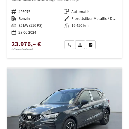
Fahrzeugnr.
426076
Getriebe
Automatik
Kraftstoff
Benzin
Außenfarbe
Florettsilber Metallic / Dach: s
Leistung
85 kW (116 PS)
Kilometerstand
19.450 km
27.06.2024
23.976,– €
Wir rufen Sie an
PDF-Datei, Fahrzeugexposé dru
Drucken, parken oder ve
Differenzbesteuert