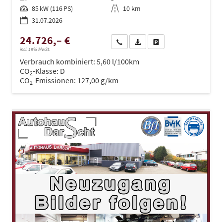
Leistung
85 kW (116 PS)
Kilometerstand
10 km
31.07.2026
24.726,– €
Wir rufen Sie an
PDF-Datei, Fahrzeugexposé dru
Drucken, parken oder ve
incl. 19% MwSt.
Verbrauch kombiniert:
5,60 l/100km
CO
-Klasse:
D
2
CO
-Emissionen:
127,00 g/km
2