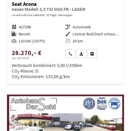
Seat Arona
neues Modell 1,5 TSI DSG FR - LAGER
unverbindliche Lieferzeit:
10 Tage
Neuwagen
Fahrzeugnr.
427288
Getriebe
Automatik
Kraftstoff
Benzin
Außenfarbe
Liminal Red/Dach schwarz Metallic (S60E)
Leistung
110 kW (150 PS)
Kilometerstand
20 km
28.270,– €
Wir rufen Sie an
PDF-Datei, Fahrzeugexposé dru
Drucken, parken oder ve
incl. 19% MwSt.
Verbrauch kombiniert:
5,90 l/100km
CO
-Klasse:
D
2
CO
-Emissionen:
133,00 g/km
2