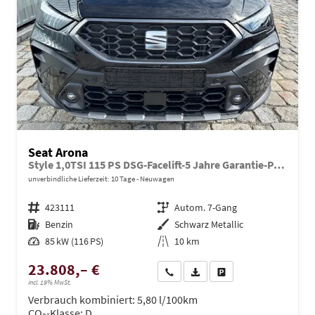
Seat Arona
Style 1,0TSI 115 PS DSG-Facelift-5 Jahre Garantie-Parklenkassistent-PDC vorne&hinten-Rückfahrkamera-LED-ACC-DAB-Fernlichtassistent-ISOFIX-variabler Ladeboden-Sitzheizung-FULL Link-Alu 16"-Sofort
unverbindliche Lieferzeit:
10 Tage
Neuwagen
Fahrzeugnr.
423111
Getriebe
Autom. 7-Gang
Kraftstoff
Benzin
Außenfarbe
Schwarz Metallic
Leistung
85 kW (116 PS)
Kilometerstand
10 km
23.808,– €
Wir rufen Sie an
PDF-Datei, Fahrzeugexposé dru
Drucken, parken oder ve
incl. 19% MwSt.
Verbrauch kombiniert:
5,80 l/100km
CO
-Klasse:
D