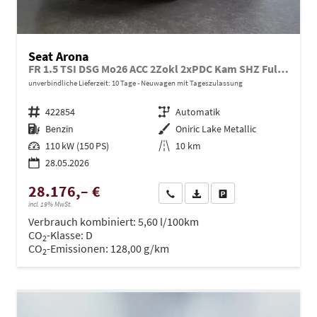
Seat Arona
FR 1.5 TSI DSG Mo26 ACC 2Zokl 2xPDC Kam SHZ Full Link
unverbindliche Lieferzeit:
10 Tage
Neuwagen mit Tageszulassung
Fahrzeugnr.
422854
Getriebe
Automatik
Kraftstoff
Benzin
Außenfarbe
Oniric Lake Metallic
Leistung
110 kW (150 PS)
Kilometerstand
10 km
28.05.2026
28.176,– €
Wir rufen Sie an
PDF-Datei, Fahrzeugexposé dru
Drucken, parken oder ve
incl. 19% MwSt.
Verbrauch kombiniert:
5,60 l/100km
CO
-Klasse:
D
2
CO
-Emissionen:
128,00 g/km
2