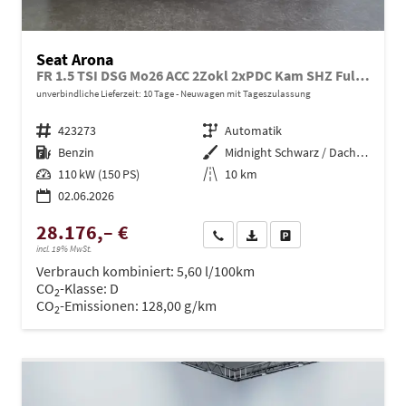
Seat Arona
FR 1.5 TSI DSG Mo26 ACC 2Zokl 2xPDC Kam SHZ Full Link
unverbindliche Lieferzeit:
10 Tage
Neuwagen mit Tageszulassung
Fahrzeugnr.
423273
Getriebe
Automatik
Kraftstoff
Benzin
Außenfarbe
Midnight Schwarz / Dach Schwarz
Leistung
110 kW (150 PS)
Kilometerstand
10 km
02.06.2026
28.176,– €
Wir rufen Sie an
PDF-Datei, Fahrzeugexposé dru
Drucken, parken oder ve
incl. 19% MwSt.
Verbrauch kombiniert:
5,60 l/100km
CO
-Klasse:
D
2
CO
-Emissionen:
128,00 g/km
2