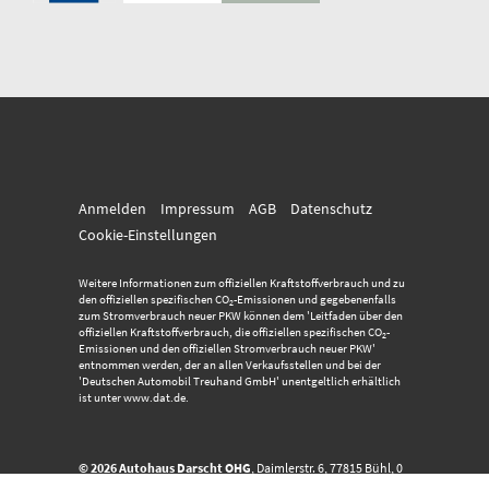
Anmelden
Impressum
AGB
Datenschutz
Cookie-Einstellungen
Weitere Informationen zum offiziellen Kraftstoffverbrauch und zu
den offiziellen spezifischen CO
-Emissionen und gegebenenfalls
2
zum Stromverbrauch neuer PKW können dem 'Leitfaden über den
offiziellen Kraftstoffverbrauch, die offiziellen spezifischen CO
-
2
Emissionen und den offiziellen Stromverbrauch neuer PKW'
entnommen werden, der an allen Verkaufsstellen und bei der
'Deutschen Automobil Treuhand GmbH' unentgeltlich erhältlich
ist unter www.dat.de.
© 2026
Autohaus Darscht OHG
,
Daimlerstr. 6
,
77815
Bühl,
0
72 23 - 915 234
Powered by Autrado