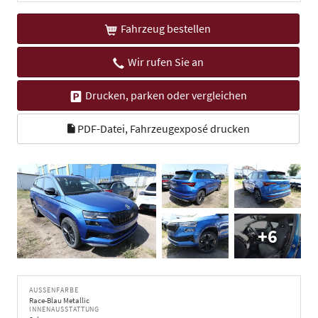
Fahrzeug bestellen
Wir rufen Sie an
Drucken, parken oder vergleichen
PDF-Datei, Fahrzeugexposé drucken
+6
AUSSENFARBE
Race-Blau Metallic
INNENAUSSTATTUNG