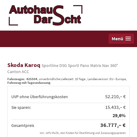
Menü
Skoda Karoq
Sportline DSG Sportl Pano Matrix Nav 360°
Canton ACC
Fahrzeugnr.
:
425504
, unverbindliche Lieferzeit:
10 Tage
, Landesversion: EU - Europa,
Fahrzeug mit Tageszulassung
52.210,– €
UVP ohne Überführungskosten
15.433,– €
Sie sparen:
29,6%
36.777,– €
Gesamtpreis
incl. 19% MwSt., den Kosten für Überführung und Zulassungspapieren