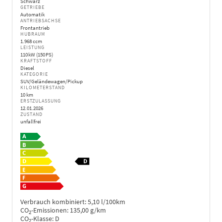
Schwarz
GETRIEBE
Automatik
ANTRIEBSACHSE
Frontantrieb
HUBRAUM
1.968 ccm
LEISTUNG
110 kW (150 PS)
KRAFTSTOFF
Diesel
KATEGORIE
SUV/Geländewagen/Pickup
KILOMETERSTAND
10 km
ERSTZULASSUNG
12.01.2026
ZUSTAND
unfallfrei
Verbrauch kombiniert:
5,10 l/100km
CO
-Emissionen:
135,00 g/km
2
CO
-Klasse:
D
2