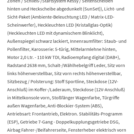
Zonen / Schließ-/Startsystem Kessy / Seitenscheiben
hinten und Heckscheibe abgedunkelt (SunSet)), Licht- und
Sicht-Paket (Ambiente-Beleuchtung LED / Matrix-LED-
Scheinwerfer), Heckleuchten LED (Kristallglas-Optik)
(Heckleuchten LED mit dynamischem Blinklicht),
Außenspiegel schwarz lackiert, Innenraumfilter: Staub- und
Pollenfilter, Karosserie: 5-türig, Mittelarmlehne hinten,
Motor 2,0 Ltr. - 110 kW TDI, Radioempfang digital (DAB+),
Radstand 2638 mm, Schalt-/Wählhebelgriff Leder, Sitz vorn
links höhenverstellbar, Sitz vorn rechts höhenverstellbar,
Sitzbezug / Polsterung: Stoff Sportline, Steckdose (12V-
Anschluß) im Koffer-/Laderaum, Steckdose (12V-Anschluß)
in Mittelkonsole vorn, Stoßfänger Wagenfarbe, Türgriffe
außen Wagenfarbe, Anti-Blockier-System (ABS),
Antriebsart: Frontantrieb, Elektron. Stabilitäts-Programm
(ESP), Getriebe 7-Gang - Doppelkupplungsgetriebe DSG,
Airbag Fahrer-/Beifahrerseite, Fensterheber elektrisch vorn