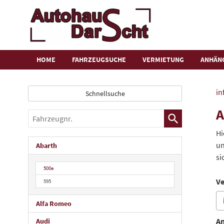
HOME
FAHRZEUGSUCHE
VERMIETUNG
ANHÄN
in
Schnellsuche
A
Fahrzeugnr.
Hi
un
Abarth
si
500e
Ve
595
Alfa Romeo
An
Audi