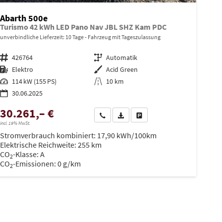
Abarth 500e
Turismo 42 kWh LED Pano Nav JBL SHZ Kam PDC
unverbindliche Lieferzeit:
10 Tage
Fahrzeug mit Tageszulassung
Fahrzeugnr.
426764
Getriebe
Automatik
Kraftstoff
Elektro
Außenfarbe
Acid Green
Leistung
114 kW (155 PS)
Kilometerstand
10 km
30.06.2025
30.261,– €
Wir rufen Sie an
PDF-Datei, Fahrzeugexposé drucken
Drucken, parken oder vergleich
incl. 19% MwSt.
Stromverbrauch kombiniert:
17,90 kWh/100km
Elektrische Reichweite:
255 km
CO
-Klasse:
A
2
CO
-Emissionen:
0 g/km
2