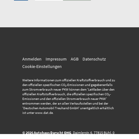
Anmelden
Impressum
AGB
Datenschutz
Cookie-Einstellungen
Weitere Informationen zum offiziellen Kraftstoffverbrauch und zu
den offiziellen spezifischen CO
-Emissionen und gegebenenfalls
2
zum Stromverbrauch neuer PKW können dem 'Leitfaden über den
offiziellen Kraftstoffverbrauch, die offiziellen spezifischen CO
-
2
Emissionen und den offiziellen Stromverbrauch neuer PKW'
entnommen werden, der an allen Verkaufsstellen und bei der
'Deutschen Automobil Treuhand GmbH' unentgeltlich erhältlich
ist unter www.dat.de.
© 2026
Autohaus Darscht OHG
,
Daimlerstr. 6
,
77815
Bühl,
0
72 23 - 915 234
Powered by Autrado