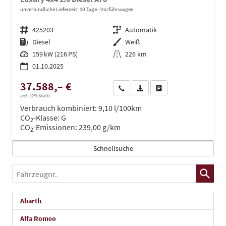
unverbindliche Lieferzeit:
10 Tage
Vorführwagen
Fahrzeugnr.
425203
Getriebe
Automatik
Kraftstoff
Diesel
Außenfarbe
Weiß
Leistung
159 kW (216 PS)
Kilometerstand
226 km
01.10.2025
37.588,– €
Wir rufen Sie an
PDF-Datei, Fahrzeugexposé dru
Drucken, parken oder ve
incl. 19% MwSt.
Verbrauch kombiniert:
9,10 l/100km
CO
-Klasse:
G
2
CO
-Emissionen:
239,00 g/km
2
Schnellsuche
Fahrzeugnr.
Abarth
Alfa Romeo