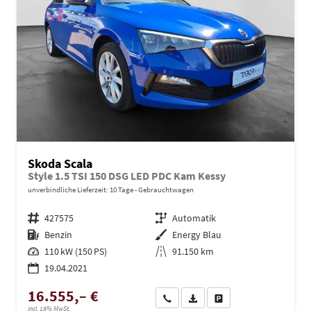
Skoda Scala
Style 1.5 TSI 150 DSG LED PDC Kam Kessy
unverbindliche Lieferzeit:
10 Tage
Gebrauchtwagen
Fahrzeugnr.
427575
Getriebe
Automatik
Kraftstoff
Benzin
Außenfarbe
Energy Blau
Leistung
110 kW (150 PS)
Kilometerstand
91.150 km
19.04.2021
16.555,– €
Wir rufen Sie an
PDF-Datei, Fahrzeugexposé dru
Drucken, parken oder ve
incl. 19% MwSt.