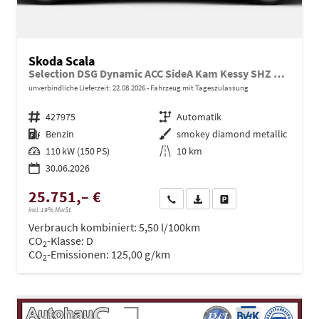
Skoda Scala
Selection DSG Dynamic ACC SideA Kam Kessy SHZ SunS
unverbindliche Lieferzeit:
22.08.2026
Fahrzeug mit Tageszulassung
Fahrzeugnr.
427975
Getriebe
Automatik
Kraftstoff
Benzin
Außenfarbe
smokey diamond metallic
Leistung
110 kW (150 PS)
Kilometerstand
10 km
30.06.2026
25.751,– €
Wir rufen Sie an
PDF-Datei, Fahrzeugexposé dru
Drucken, parken oder ve
incl. 19% MwSt.
Verbrauch kombiniert:
5,50 l/100km
CO
-Klasse:
D
2
CO
-Emissionen:
125,00 g/km
2