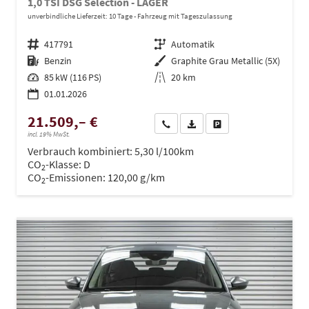
1,0 TSI DSG Selection - LAGER
unverbindliche Lieferzeit:
10 Tage
Fahrzeug mit Tageszulassung
Fahrzeugnr.
417791
Getriebe
Automatik
Kraftstoff
Benzin
Außenfarbe
Graphite Grau Metallic (5X)
Leistung
85 kW (116 PS)
Kilometerstand
20 km
01.01.2026
21.509,– €
Wir rufen Sie an
PDF-Datei, Fahrzeugexposé dru
Drucken, parken oder ve
incl. 19% MwSt.
Verbrauch kombiniert:
5,30 l/100km
CO
-Klasse:
D
2
CO
-Emissionen:
120,00 g/km
2