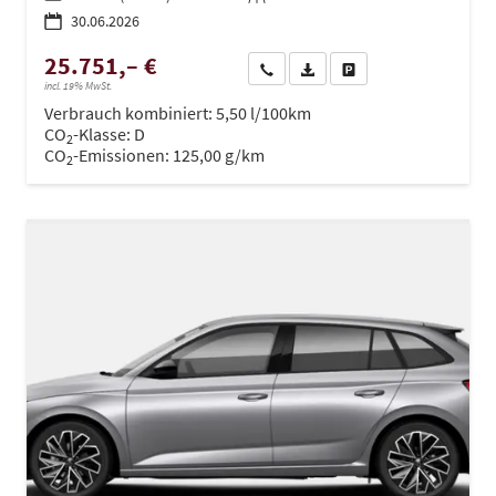
30.06.2026
25.751,– €
Wir rufen Sie an
PDF-Datei, Fahrzeugexposé dru
Drucken, parken oder ve
incl. 19% MwSt.
Verbrauch kombiniert:
5,50 l/100km
CO
-Klasse:
D
2
CO
-Emissionen:
125,00 g/km
2