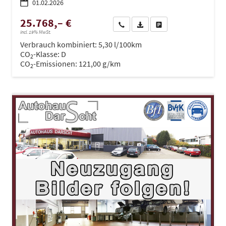
01.02.2026
25.768,– €
Wir rufen Sie an
PDF-Datei, Fahrzeugexposé dru
Drucken, parken oder ve
incl. 19% MwSt.
Verbrauch kombiniert:
5,30 l/100km
CO
-Klasse:
D
2
CO
-Emissionen:
121,00 g/km
2