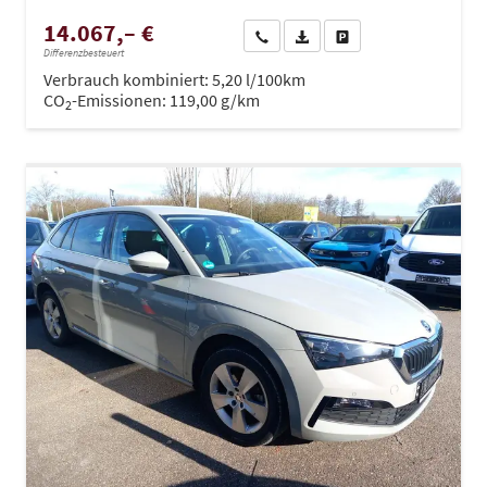
14.067,– €
Wir rufen Sie an
PDF-Datei, Fahrzeugexposé dru
Drucken, parken oder ve
Differenzbesteuert
Verbrauch kombiniert:
5,20 l/100km
CO
-Emissionen:
119,00 g/km
2