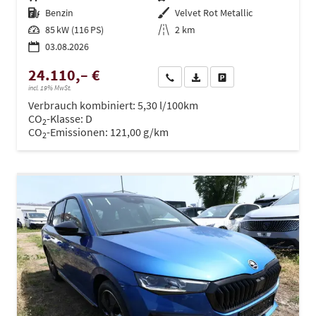
Kraftstoff
Benzin
Außenfarbe
Velvet Rot Metallic
Leistung
85 kW (116 PS)
Kilometerstand
2 km
03.08.2026
24.110,– €
Wir rufen Sie an
PDF-Datei, Fahrzeugexposé dru
Drucken, parken oder ve
incl. 19% MwSt.
Verbrauch kombiniert:
5,30 l/100km
CO
-Klasse:
D
2
CO
-Emissionen:
121,00 g/km
2