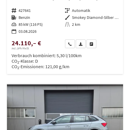
Fahrzeugnr.
427641
Getriebe
Automatik
Kraftstoff
Benzin
Außenfarbe
Smokey Diamond-Silber Metallic
Leistung
85 kW (116 PS)
Kilometerstand
2 km
03.08.2026
24.110,– €
Wir rufen Sie an
PDF-Datei, Fahrzeugexposé dru
Drucken, parken oder ve
incl. 19% MwSt.
Verbrauch kombiniert:
5,30 l/100km
CO
-Klasse:
D
2
CO
-Emissionen:
121,00 g/km
2