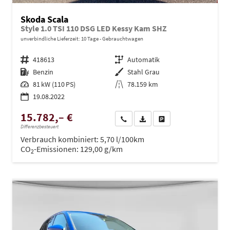
Skoda Scala
Style 1.0 TSI 110 DSG LED Kessy Kam SHZ
unverbindliche Lieferzeit:
10 Tage
Gebrauchtwagen
Fahrzeugnr.
418613
Getriebe
Automatik
Kraftstoff
Benzin
Außenfarbe
Stahl Grau
Leistung
81 kW (110 PS)
Kilometerstand
78.159 km
19.08.2022
15.782,– €
Wir rufen Sie an
PDF-Datei, Fahrzeugexposé dru
Drucken, parken oder ve
Differenzbesteuert
Verbrauch kombiniert:
5,70 l/100km
CO
-Emissionen:
129,00 g/km
2