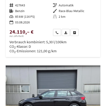
Fahrzeugnr.
427643
Getriebe
Automatik
Kraftstoff
Benzin
Außenfarbe
Race-Blau Metallic
Leistung
85 kW (116 PS)
Kilometerstand
2 km
03.08.2026
24.110,– €
Wir rufen Sie an
PDF-Datei, Fahrzeugexposé dru
Drucken, parken oder ve
incl. 19% MwSt.
Verbrauch kombiniert:
5,30 l/100km
CO
-Klasse:
D
2
CO
-Emissionen:
121,00 g/km
2