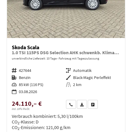
Skoda Scala
1.0 TSI 115PS DSG Selection AHK schwenkb. Klimaautomatik Sitzheizung PDC Rückf.Kamera Apple CarPlay Android Auto
unverbindliche Lieferzeit:
10 Tage
Fahrzeug mit Tageszulassung
Fahrzeugnr.
427644
Getriebe
Automatik
Kraftstoff
Benzin
Außenfarbe
Black-Magic Perleffekt
Leistung
85 kW (116 PS)
Kilometerstand
2 km
03.08.2026
24.110,– €
Wir rufen Sie an
PDF-Datei, Fahrzeugexposé dru
Drucken, parken oder ve
incl. 19% MwSt.
Verbrauch kombiniert:
5,30 l/100km
CO
-Klasse:
D
2
CO
-Emissionen:
121,00 g/km
2