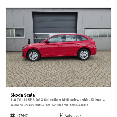
Skoda Scala
1.0 TSI 115PS DSG Selection AHK schwenkb. Klimaautomatik Sitzheizung PDC Rückf.Kamera Apple CarPlay Android Auto
unverbindliche Lieferzeit:
10 Tage
Fahrzeug mit Tageszulassung
Fahrzeugnr.
427647
Getriebe
Automatik