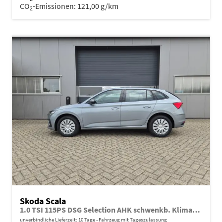
CO
-Emissionen:
121,00 g/km
2
Skoda Scala
1.0 TSI 115PS DSG Selection AHK schwenkb. Klimaautomatik Sitzheizung PDC Rückf.Kamera Apple CarPlay Android Auto
unverbindliche Lieferzeit:
10 Tage
Fahrzeug mit Tageszulassung