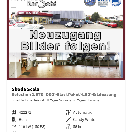
Skoda Scala
Selection 1.5TSI DSG>BlackPaket>LED>Sitzheizung
unverbindliche Lieferzeit:
10 Tage
Fahrzeug mit Tageszulassung
Fahrzeugnr.
422271
Getriebe
Automatik
Kraftstoff
Benzin
Außenfarbe
Candy White
Leistung
110 kW (150 PS)
Kilometerstand
58 km