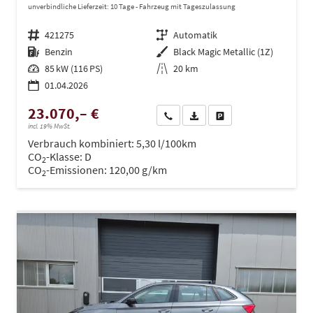
unverbindliche Lieferzeit:
10 Tage
Fahrzeug mit Tageszulassung
Fahrzeugnr.
421275
Getriebe
Automatik
Kraftstoff
Benzin
Außenfarbe
Black Magic Metallic (1Z)
Leistung
85 kW (116 PS)
Kilometerstand
20 km
01.04.2026
23.070,– €
Wir rufen Sie an
PDF-Datei, Fahrzeugexposé dru
Drucken, parken oder ve
incl. 19% MwSt.
Verbrauch kombiniert:
5,30 l/100km
CO
-Klasse:
D
2
CO
-Emissionen:
120,00 g/km
2