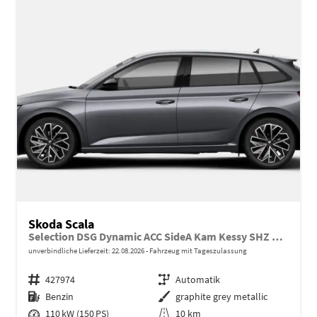
Skoda Scala
Selection DSG Dynamic ACC SideA Kam Kessy SHZ SunS
unverbindliche Lieferzeit:
22.08.2026
Fahrzeug mit Tageszulassung
Fahrzeugnr.
427974
Getriebe
Automatik
Kraftstoff
Benzin
Außenfarbe
graphite grey metallic
Leistung
110 kW (150 PS)
Kilometerstand
10 km