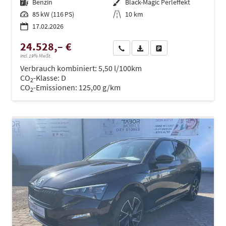
Kraftstoff
Benzin
Außenfarbe
Black-Magic Perleffekt
Leistung
85 kW (116 PS)
Kilometerstand
10 km
17.02.2026
24.528,– €
Wir rufen Sie an
PDF-Datei, Fahrzeugexposé dru
Drucken, parken oder ve
incl. 19% MwSt.
Verbrauch kombiniert:
5,50 l/100km
CO
-Klasse:
D
2
CO
-Emissionen:
125,00 g/km
2