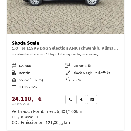
Skoda Scala
1.0 TSI 115PS DSG Selection AHK schwenkb. Klimaautomatik Sitzheizung PDC Rückf.Kamera Apple CarPlay Android Auto
unverbindliche Lieferzeit:
10 Tage
Fahrzeug mit Tageszulassung
Fahrzeugnr.
427646
Getriebe
Automatik
Kraftstoff
Benzin
Außenfarbe
Black-Magic Perleffekt
Leistung
85 kW (116 PS)
Kilometerstand
2 km
03.08.2026
24.110,– €
Wir rufen Sie an
PDF-Datei, Fahrzeugexposé dru
Drucken, parken oder ve
incl. 19% MwSt.
Verbrauch kombiniert:
5,30 l/100km
CO
-Klasse:
D
2
CO
-Emissionen:
121,00 g/km
2