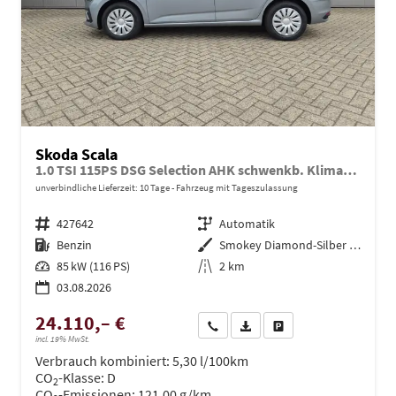
Skoda Scala
1.0 TSI 115PS DSG Selection AHK schwenkb. Klimaautomatik Sitzheizung PDC Rückf.Kamera Apple CarPlay Android Auto
unverbindliche Lieferzeit:
10 Tage
Fahrzeug mit Tageszulassung
Fahrzeugnr.
427642
Getriebe
Automatik
Kraftstoff
Benzin
Außenfarbe
Smokey Diamond-Silber Metallic
Leistung
85 kW (116 PS)
Kilometerstand
2 km
03.08.2026
24.110,– €
Wir rufen Sie an
PDF-Datei, Fahrzeugexposé dru
Drucken, parken oder ve
incl. 19% MwSt.
Verbrauch kombiniert:
5,30 l/100km
CO
-Klasse:
D
2
CO
-Emissionen:
121,00 g/km