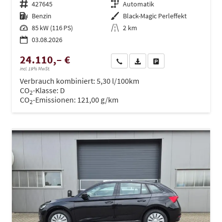
Fahrzeugnr.
427645
Getriebe
Automatik
Kraftstoff
Benzin
Außenfarbe
Black-Magic Perleffekt
Leistung
85 kW (116 PS)
Kilometerstand
2 km
03.08.2026
24.110,– €
Wir rufen Sie an
PDF-Datei, Fahrzeugexposé dru
Drucken, parken oder ve
incl. 19% MwSt.
Verbrauch kombiniert:
5,30 l/100km
CO
-Klasse:
D
2
CO
-Emissionen:
121,00 g/km
2