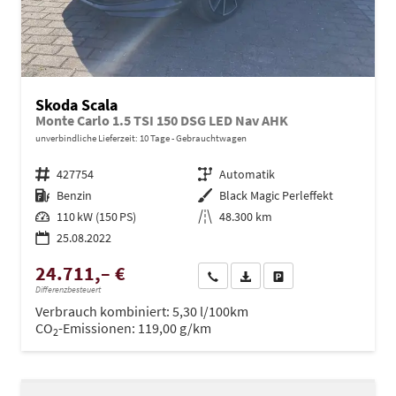
Skoda Scala
Monte Carlo 1.5 TSI 150 DSG LED Nav AHK
unverbindliche Lieferzeit:
10 Tage
Gebrauchtwagen
Fahrzeugnr.
427754
Getriebe
Automatik
Kraftstoff
Benzin
Außenfarbe
Black Magic Perleffekt
Leistung
110 kW (150 PS)
Kilometerstand
48.300 km
25.08.2022
24.711,– €
Wir rufen Sie an
PDF-Datei, Fahrzeugexposé dru
Drucken, parken oder ve
Differenzbesteuert
Verbrauch kombiniert:
5,30 l/100km
CO
-Emissionen:
119,00 g/km
2