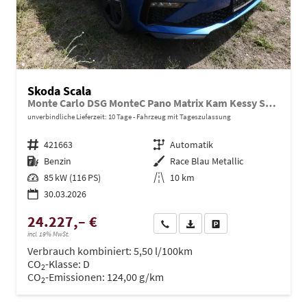
Skoda Scala
Monte Carlo DSG MonteC Pano Matrix Kam Kessy SHZ eHK
unverbindliche Lieferzeit:
10 Tage
Fahrzeug mit Tageszulassung
Fahrzeugnr.
421663
Getriebe
Automatik
Kraftstoff
Benzin
Außenfarbe
Race Blau Metallic
Leistung
85 kW (116 PS)
Kilometerstand
10 km
30.03.2026
24.227,– €
Wir rufen Sie an
PDF-Datei, Fahrzeugexposé dru
Drucken, parken oder ve
incl. 19% MwSt.
Verbrauch kombiniert:
5,50 l/100km
CO
-Klasse:
D
2
CO
-Emissionen:
124,00 g/km
2