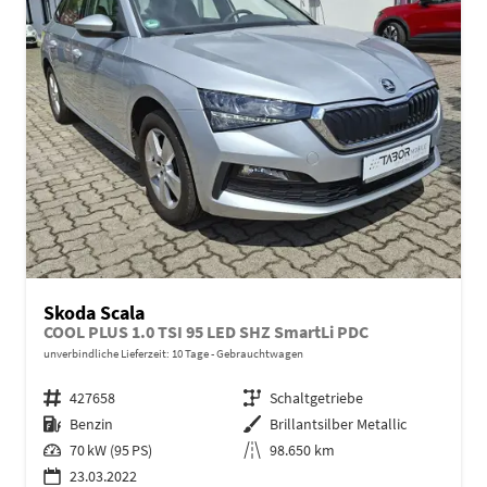
Skoda Scala
COOL PLUS 1.0 TSI 95 LED SHZ SmartLi PDC
unverbindliche Lieferzeit:
10 Tage
Gebrauchtwagen
Fahrzeugnr.
427658
Getriebe
Schaltgetriebe
Kraftstoff
Benzin
Außenfarbe
Brillantsilber Metallic
Leistung
70 kW (95 PS)
Kilometerstand
98.650 km
23.03.2022