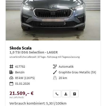
Skoda Scala
1,0 TSI DSG Selection - LAGER
unverbindliche Lieferzeit:
10 Tage
Fahrzeug mit Tageszulassung
Fahrzeugnr.
417792
Getriebe
Automatik
Kraftstoff
Benzin
Außenfarbe
Graphite Grau Metallic (5X)
Leistung
85 kW (116 PS)
Kilometerstand
20 km
01.01.2026
21.509,– €
Wir rufen Sie an
PDF-Datei, Fahrzeugexposé dru
Drucken, parken oder ve
incl. 19% MwSt.
Verbrauch kombiniert:
5,30 l/100km