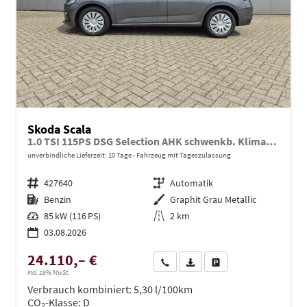
Skoda Scala
1.0 TSI 115PS DSG Selection AHK schwenkb. Klimaautomatik Sitzheizung PDC Rückf.Kamera Apple CarPlay Android Auto
unverbindliche Lieferzeit:
10 Tage
Fahrzeug mit Tageszulassung
Fahrzeugnr.
427640
Getriebe
Automatik
Kraftstoff
Benzin
Außenfarbe
Graphit Grau Metallic
Leistung
85 kW (116 PS)
Kilometerstand
2 km
03.08.2026
24.110,– €
Wir rufen Sie an
PDF-Datei, Fahrzeugexposé dru
Drucken, parken oder ve
incl. 19% MwSt.
Verbrauch kombiniert:
5,30 l/100km
CO
-Klasse:
D
2