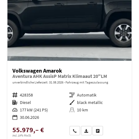
Volkswagen Amarok
Aventura AHK AssisP Matrix Klimaaut 20"LM
unverbindliche Lieferzeit:
31.08.2026
Fahrzeug mit Tageszulassung
Fahrzeugnr.
428358
Getriebe
Automatik
Kraftstoff
Diesel
Außenfarbe
black metallic
Leistung
177 kW (241 PS)
Kilometerstand
10 km
30.06.2026
55.979,– €
Wir rufen Sie an
PDF-Datei, Fahrzeugexposé dru
Drucken, parken oder ve
incl. 19% MwSt.