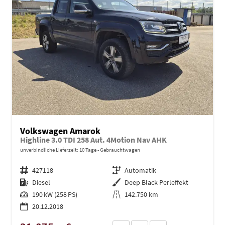
Volkswagen Amarok
Highline 3.0 TDI 258 Aut. 4Motion Nav AHK
unverbindliche Lieferzeit:
10 Tage
Gebrauchtwagen
Fahrzeugnr.
427118
Getriebe
Automatik
Kraftstoff
Diesel
Außenfarbe
Deep Black Perleffekt
Leistung
190 kW (258 PS)
Kilometerstand
142.750 km
20.12.2018