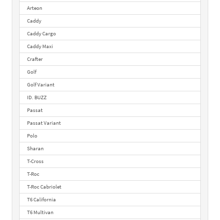
Arteon
Caddy
Caddy Cargo
Caddy Maxi
Crafter
Golf
Golf Variant
ID. BUZZ
Passat
Passat Variant
Polo
Sharan
T-Cross
T-Roc
T-Roc Cabriolet
T6 California
T6 Multivan