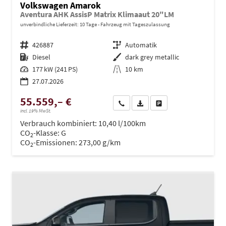
Volkswagen Amarok
Aventura AHK AssisP Matrix Klimaaut 20"LM
unverbindliche Lieferzeit:
10 Tage
Fahrzeug mit Tageszulassung
Fahrzeugnr.
426887
Getriebe
Automatik
Kraftstoff
Diesel
Außenfarbe
dark grey metallic
Leistung
177 kW (241 PS)
Kilometerstand
10 km
27.07.2026
55.559,– €
Wir rufen Sie an
PDF-Datei, Fahrzeugexposé dru
Drucken, parken oder ve
incl. 19% MwSt.
Verbrauch kombiniert:
10,40 l/100km
CO
-Klasse:
G
2
CO
-Emissionen:
273,00 g/km
2