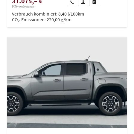
31.075,– €
Wir rufen Sie an
PDF-Datei, Fahrzeugexposé dru
Drucken, parken oder ve
Differenzbesteuert
Verbrauch kombiniert:
8,40 l/100km
CO
-Emissionen:
220,00 g/km
2