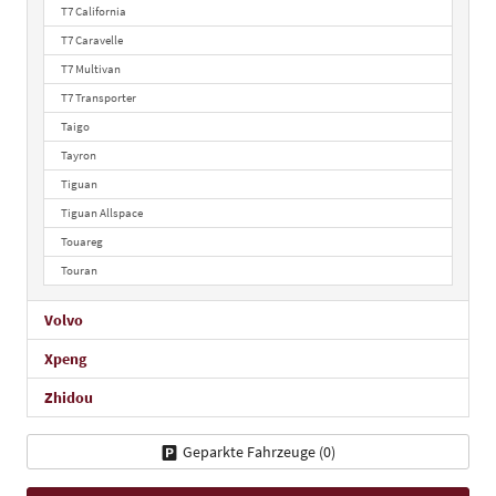
T7 California
T7 Caravelle
T7 Multivan
T7 Transporter
Taigo
Tayron
Tiguan
Tiguan Allspace
Touareg
Touran
Volvo
Xpeng
Zhidou
Geparkte Fahrzeuge (
0
)