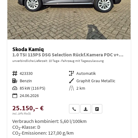
Skoda Kamiq
1.0 TSI 115PS DSG Selection Rückf.Kamera PDC v+h Sitzheizung Klimaautomatik Skoda-Radio Apple CarPlay + Android Auto Tempomat Garantieverlängerung 16"LM
unverbindliche Lieferzeit:
10 Tage
Fahrzeug mit Tageszulassung
Fahrzeugnr.
423330
Getriebe
Automatik
Kraftstoff
Benzin
Außenfarbe
Graphit Grau Metallic
Leistung
85 kW (116 PS)
Kilometerstand
2 km
24.06.2026
25.150,– €
Wir rufen Sie an
PDF-Datei, Fahrzeugexposé dru
Drucken, parken oder ve
incl. 19% MwSt.
Verbrauch kombiniert:
5,60 l/100km
CO
-Klasse:
D
2
CO
-Emissionen:
127,00 g/km
2