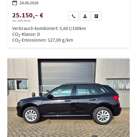
24.06.2026
25.150,– €
Wir rufen Sie an
PDF-Datei, Fahrzeugexposé dru
Drucken, parken oder ve
incl. 19% MwSt.
Verbrauch kombiniert:
5,60 l/100km
CO
-Klasse:
D
2
CO
-Emissionen:
127,00 g/km
2