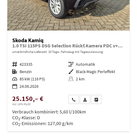
Skoda Kamiq
1.0 TSI 115PS DSG Selection Rückf.Kamera PDC v+h Sitzheizung Klimaautomatik Skoda-Radio Apple CarPlay + Android Auto Tempomat Garantieverlängerung 16"LM
unverbindliche Lieferzeit:
10 Tage
Fahrzeug mit Tageszulassung
Fahrzeugnr.
423335
Getriebe
Automatik
Kraftstoff
Benzin
Außenfarbe
Black-Magic Perleffekt
Leistung
85 kW (116 PS)
Kilometerstand
2 km
24.06.2026
25.150,– €
Wir rufen Sie an
PDF-Datei, Fahrzeugexposé dru
Drucken, parken oder ve
incl. 19% MwSt.
Verbrauch kombiniert:
5,60 l/100km
CO
-Klasse:
D
2
CO
-Emissionen:
127,00 g/km
2