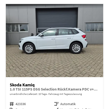
Skoda Kamiq
1.0 TSI 115PS DSG Selection Rückf.Kamera PDC v+h Sitzheizung Klimaautomatik Skoda-Radio Apple CarPlay + Android Auto Tempomat Garantieverlängerung 16"LM
unverbindliche Lieferzeit:
10 Tage
Fahrzeug mit Tageszulassung
Fahrzeugnr.
423336
Getriebe
Automatik