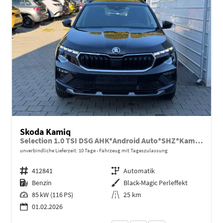
Skoda Kamiq
Selection 1.0 TSI DSG AHK*Android Auto*SHZ*Kamera*Keyless*2Z Klimaauto*
unverbindliche Lieferzeit:
10 Tage
Fahrzeug mit Tageszulassung
Fahrzeugnr.
412841
Getriebe
Automatik
Kraftstoff
Benzin
Außenfarbe
Black-Magic Perleffekt
Leistung
85 kW (116 PS)
Kilometerstand
25 km
01.02.2026