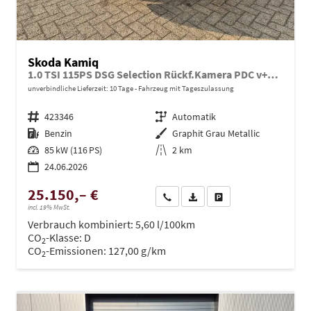
Skoda Kamiq
1.0 TSI 115PS DSG Selection Rückf.Kamera PDC v+h Sitzheizung Klimaautomatik Skoda-Radio Apple CarPlay + Android Auto Tempomat Garantieverlängerung 16"LM
unverbindliche Lieferzeit:
10 Tage
Fahrzeug mit Tageszulassung
Fahrzeugnr.
423346
Getriebe
Automatik
Kraftstoff
Benzin
Außenfarbe
Graphit Grau Metallic
Leistung
85 kW (116 PS)
Kilometerstand
2 km
24.06.2026
25.150,– €
Wir rufen Sie an
PDF-Datei, Fahrzeugexposé dru
Drucken, parken oder ve
incl. 19% MwSt.
Verbrauch kombiniert:
5,60 l/100km
CO
-Klasse:
D
2
CO
-Emissionen:
127,00 g/km
2