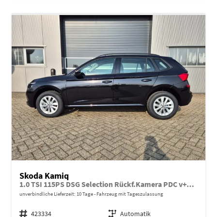
Skoda Kamiq
1.0 TSI 115PS DSG Selection Rückf.Kamera PDC v+h Sitzheizung Klimaautomatik Skoda-Radio Apple CarPlay + Android Auto Tempomat Garantieverlängerung 16"LM
unverbindliche Lieferzeit:
10 Tage
Fahrzeug mit Tageszulassung
Fahrzeugnr.
423334
Getriebe
Automatik