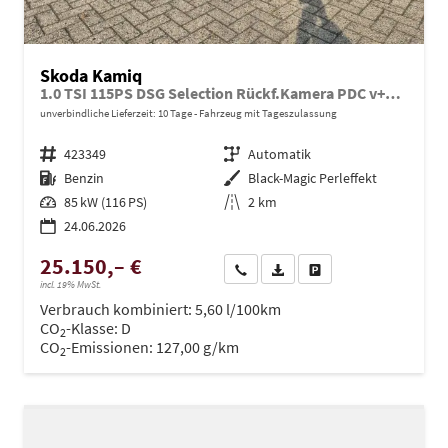
Skoda Kamiq
1.0 TSI 115PS DSG Selection Rückf.Kamera PDC v+h Sitzheizung Klimaautomatik Skoda-Radio Apple CarPlay + Android Auto Tempomat Garantieverlängerung 16"LM
unverbindliche Lieferzeit:
10 Tage
Fahrzeug mit Tageszulassung
Fahrzeugnr.
423349
Getriebe
Automatik
Kraftstoff
Benzin
Außenfarbe
Black-Magic Perleffekt
Leistung
85 kW (116 PS)
Kilometerstand
2 km
24.06.2026
25.150,– €
Wir rufen Sie an
PDF-Datei, Fahrzeugexposé dru
Drucken, parken oder ve
incl. 19% MwSt.
Verbrauch kombiniert:
5,60 l/100km
CO
-Klasse:
D
2
CO
-Emissionen:
127,00 g/km
2