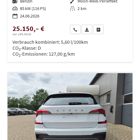
Kraftstoff
Benzin
Außenfarbe
Moon-Weiß Perleffekt
Leistung
85 kW (116 PS)
Kilometerstand
2 km
24.06.2026
25.150,– €
Wir rufen Sie an
PDF-Datei, Fahrzeugexposé dru
Drucken, parken oder ve
incl. 19% MwSt.
Verbrauch kombiniert:
5,60 l/100km
CO
-Klasse:
D
2
CO
-Emissionen:
127,00 g/km
2