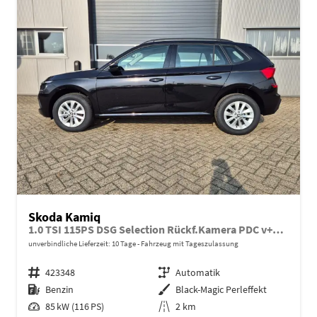
Skoda Kamiq
1.0 TSI 115PS DSG Selection Rückf.Kamera PDC v+h Sitzheizung Klimaautomatik Skoda-Radio Apple CarPlay + Android Auto Tempomat Garantieverlängerung 16"LM
unverbindliche Lieferzeit:
10 Tage
Fahrzeug mit Tageszulassung
Fahrzeugnr.
423348
Getriebe
Automatik
Kraftstoff
Benzin
Außenfarbe
Black-Magic Perleffekt
Leistung
85 kW (116 PS)
Kilometerstand
2 km