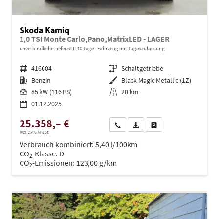
Skoda Kamiq
1,0 TSI Monte Carlo,Pano,MatrixLED - LAGER
unverbindliche Lieferzeit:
10 Tage
Fahrzeug mit Tageszulassung
Fahrzeugnr.
416604
Getriebe
Schaltgetriebe
Kraftstoff
Benzin
Außenfarbe
Black Magic Metallic (1Z)
Leistung
85 kW (116 PS)
Kilometerstand
20 km
01.12.2025
25.358,– €
Wir rufen Sie an
PDF-Datei, Fahrzeugexposé dru
Drucken, parken oder ve
incl. 19% MwSt.
Verbrauch kombiniert:
5,40 l/100km
CO
-Klasse:
D
2
CO
-Emissionen:
123,00 g/km
2