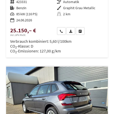
Fahrzeugnr.
423331
Getriebe
Automatik
Kraftstoff
Benzin
Außenfarbe
Graphit Grau Metallic
Leistung
85 kW (116 PS)
Kilometerstand
2 km
24.06.2026
25.150,– €
Wir rufen Sie an
PDF-Datei, Fahrzeugexposé dru
Drucken, parken oder ve
incl. 19% MwSt.
Verbrauch kombiniert:
5,60 l/100km
CO
-Klasse:
D
2
CO
-Emissionen:
127,00 g/km
2