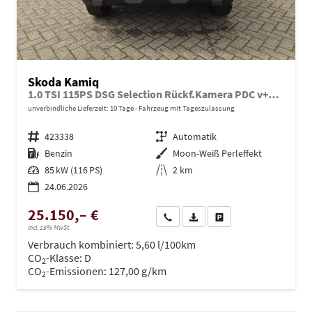
Skoda Kamiq
1.0 TSI 115PS DSG Selection Rückf.Kamera PDC v+h Sitzheizung Klimaautomatik Skoda-Radio Apple CarPlay + Android Auto Tempomat Garantieverlängerung 16"LM
unverbindliche Lieferzeit:
10 Tage
Fahrzeug mit Tageszulassung
Fahrzeugnr.
423338
Getriebe
Automatik
Kraftstoff
Benzin
Außenfarbe
Moon-Weiß Perleffekt
Leistung
85 kW (116 PS)
Kilometerstand
2 km
24.06.2026
25.150,– €
Wir rufen Sie an
PDF-Datei, Fahrzeugexposé dru
Drucken, parken oder ve
incl. 19% MwSt.
Verbrauch kombiniert:
5,60 l/100km
CO
-Klasse:
D
2
CO
-Emissionen:
127,00 g/km
2