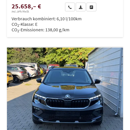
25.658,– €
Wir rufen Sie an
PDF-Datei, Fahrzeugexposé dru
Drucken, parken oder ve
incl. 19% MwSt.
Verbrauch kombiniert:
6,10 l/100km
CO
-Klasse:
E
2
CO
-Emissionen:
138,00 g/km
2