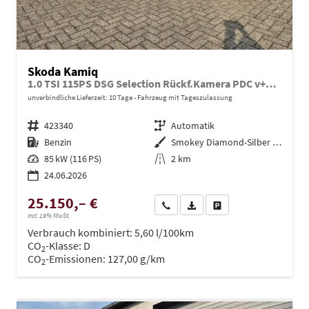
Skoda Kamiq
1.0 TSI 115PS DSG Selection Rückf.Kamera PDC v+h Sitzheizung Klimaautomatik Skoda-Radio Apple CarPlay + Android Auto Tempomat Garantieverlängerung 16"LM
unverbindliche Lieferzeit:
10 Tage
Fahrzeug mit Tageszulassung
Fahrzeugnr.
423340
Getriebe
Automatik
Kraftstoff
Benzin
Außenfarbe
Smokey Diamond-Silber Metallic
Leistung
85 kW (116 PS)
Kilometerstand
2 km
24.06.2026
25.150,– €
Wir rufen Sie an
PDF-Datei, Fahrzeugexposé dru
Drucken, parken oder ve
incl. 19% MwSt.
Verbrauch kombiniert:
5,60 l/100km
CO
-Klasse:
D
2
CO
-Emissionen:
127,00 g/km
2