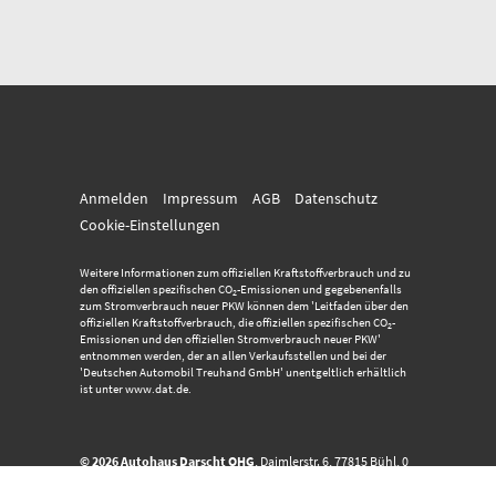
Anmelden
Impressum
AGB
Datenschutz
Cookie-Einstellungen
Weitere Informationen zum offiziellen Kraftstoffverbrauch und zu
den offiziellen spezifischen CO
-Emissionen und gegebenenfalls
2
zum Stromverbrauch neuer PKW können dem 'Leitfaden über den
offiziellen Kraftstoffverbrauch, die offiziellen spezifischen CO
-
2
Emissionen und den offiziellen Stromverbrauch neuer PKW'
entnommen werden, der an allen Verkaufsstellen und bei der
'Deutschen Automobil Treuhand GmbH' unentgeltlich erhältlich
ist unter www.dat.de.
© 2026
Autohaus Darscht OHG
,
Daimlerstr. 6
,
77815
Bühl,
0
72 23 - 915 234
Powered by Autrado