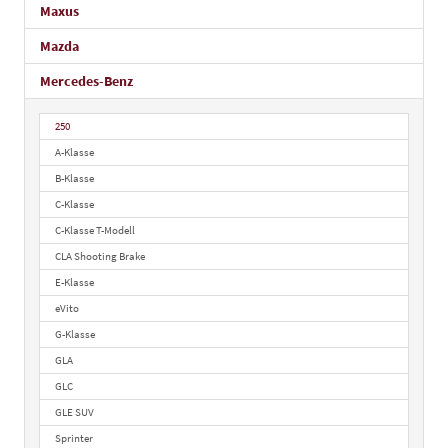
Maxus
Mazda
Mercedes-Benz
250
A-Klasse
B-Klasse
C-Klasse
C-Klasse T-Modell
CLA Shooting Brake
E-Klasse
eVito
G-Klasse
GLA
GLC
GLE SUV
Sprinter