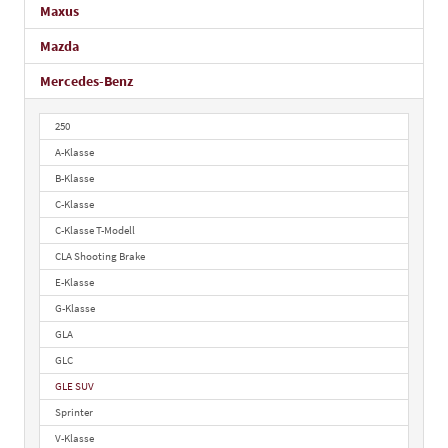
Maxus
Mazda
Mercedes-Benz
250
A-Klasse
B-Klasse
C-Klasse
C-Klasse T-Modell
CLA Shooting Brake
E-Klasse
G-Klasse
GLA
GLC
GLE SUV
Sprinter
V-Klasse