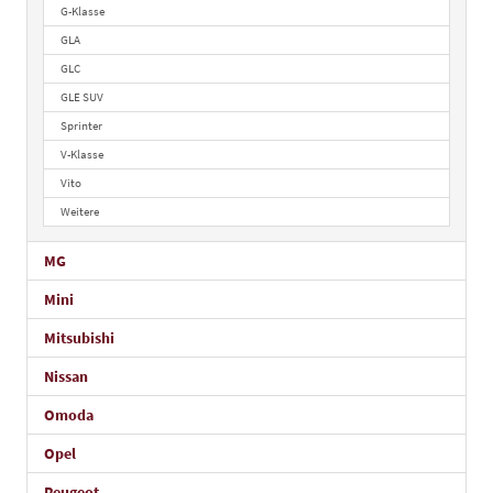
G-Klasse
GLA
GLC
GLE SUV
Sprinter
V-Klasse
Vito
Weitere
MG
Mini
Mitsubishi
Nissan
Omoda
Opel
Peugeot