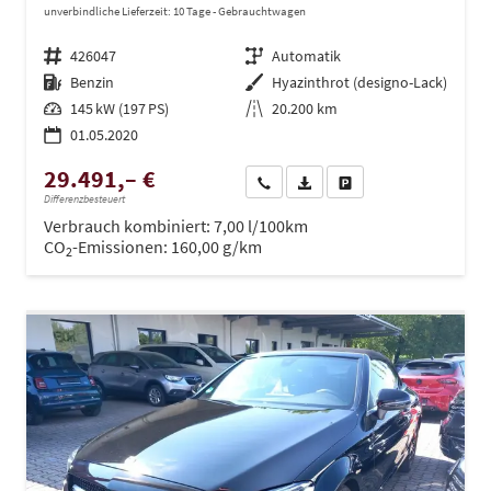
unverbindliche Lieferzeit:
10 Tage
Gebrauchtwagen
Fahrzeugnr.
426047
Getriebe
Automatik
Kraftstoff
Benzin
Außenfarbe
Hyazinthrot (designo-Lack)
Leistung
145 kW (197 PS)
Kilometerstand
20.200 km
01.05.2020
29.491,– €
Wir rufen Sie an
PDF-Datei, Fahrzeugexposé dru
Drucken, parken oder ve
Differenzbesteuert
Verbrauch kombiniert:
7,00 l/100km
CO
-Emissionen:
160,00 g/km
2