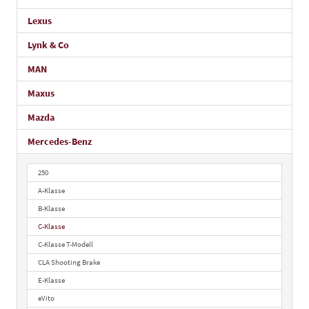
Lexus
Lynk & Co
MAN
Maxus
Mazda
Mercedes-Benz
250
A-Klasse
B-Klasse
C-Klasse
C-Klasse T-Modell
CLA Shooting Brake
E-Klasse
eVito