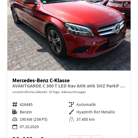
Mercedes-Benz C-Klasse
AVANTGARDE C 300 T LED Nav AHK eHk SHZ ParkP 17Z
unverbindliche Lieferzeit:
10 Tage
Gebrauchtwagen
Fahrzeugnr.
426485
Getriebe
Automatik
Kraftstoff
Benzin
Außenfarbe
Hyazinth Rot Metallic
Leistung
190 kW (258 PS)
Kilometerstand
37.400 km
07.10.2020