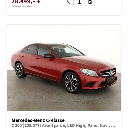
28.449,– €
Wir rufen Sie an
PDF-Datei, Fahrzeugexposé dru
Drucken, parken oder ve
Differenzbesteuert
Mercedes-Benz C-Klasse
C 200 (205.077) Avantgarde, LED High, Pano, Navi, Night-Paket, Kamera