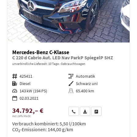
Mercedes-Benz C-Klasse
C 220 d Cabrio Aut. LED Nav ParkP SpiegelP SHZ
unverbindliche Lieferzeit:
10 Tage
Gebrauchtwagen
Fahrzeugnr.
425411
Getriebe
Automatik
Kraftstoff
Diesel
Außenfarbe
Schwarz uni
Leistung
143 kW (194 PS)
Kilometerstand
65.400 km
02.03.2021
34.792,– €
Wir rufen Sie an
PDF-Datei, Fahrzeugexposé dru
Drucken, parken oder ve
incl. 19% MwSt.
Verbrauch kombiniert:
5,50 l/100km
CO
-Emissionen:
144,00 g/km
2