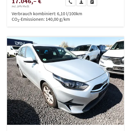
17.046,– €
Wir rufen Sie an
PDF-Datei, Fahrzeugexposé dru
Drucken, parken oder ve
incl. 19% MwSt.
Verbrauch kombiniert:
6,10 l/100km
CO
-Emissionen:
140,00 g/km
2