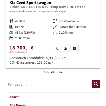
Kia Ceed Sportswagon
Vision 1.0 T-GDI 120 Nav Temp Kam PDC LM16Z
unverbindliche Lieferzeit:
10 Tage
Gebrauchtwagen
Fahrzeugnr.
427668
Getriebe
Schaltgetriebe
Kraftstoff
Benzin
Außenfarbe
Lunarsilber Metallic
Leistung
88 kW (120 PS)
Kilometerstand
21.000 km
23.05.2024
18.700,– €
Wir rufen Sie an
PDF-Datei, Fahrzeugexposé dru
Drucken, parken oder ve
Differenzbesteuert
Verbrauch kombiniert:
5,90 l/100km
CO
-Emissionen:
133,00 g/km
2
Schnellsuche
Fahrzeugnr.
Abarth
Alfa Romeo