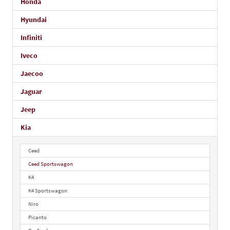
Honda
Hyundai
Infiniti
Iveco
Jaecoo
Jaguar
Jeep
Kia
Ceed
Ceed Sportswagon
K4
K4 Sportswagon
Niro
Picanto