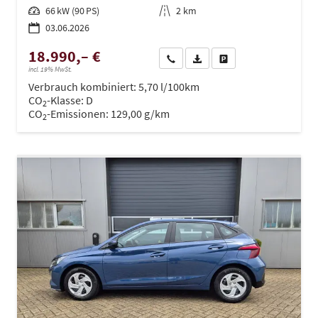
Leistung
66 kW (90 PS)
Kilometerstand
2 km
03.06.2026
18.990,– €
Wir rufen Sie an
PDF-Datei, Fahrzeugexposé dru
Drucken, parken oder ve
incl. 19% MwSt.
Verbrauch kombiniert:
5,70 l/100km
CO
-Klasse:
D
2
CO
-Emissionen:
129,00 g/km
2