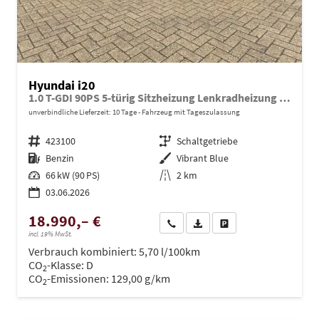
Hyundai i20
1.0 T-GDI 90PS 5-türig Sitzheizung Lenkradheizung Rückf.Kamera PDC Klima Apple CarPlay Android Auto Tempomat Touchscreen
unverbindliche Lieferzeit:
10 Tage
Fahrzeug mit Tageszulassung
Fahrzeugnr.
423100
Getriebe
Schaltgetriebe
Kraftstoff
Benzin
Außenfarbe
Vibrant Blue
Leistung
66 kW (90 PS)
Kilometerstand
2 km
03.06.2026
18.990,– €
Wir rufen Sie an
PDF-Datei, Fahrzeugexposé dru
Drucken, parken oder ve
incl. 19% MwSt.
Verbrauch kombiniert:
5,70 l/100km
CO
-Klasse:
D
2
CO
-Emissionen:
129,00 g/km
2