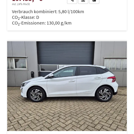
incl. 19% MwSt.
Verbrauch kombiniert:
5,80 l/100km
CO
-Klasse:
D
2
CO
-Emissionen:
130,00 g/km
2