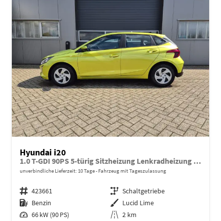
Hyundai i20
1.0 T-GDI 90PS 5-türig Sitzheizung Lenkradheizung Rückf.Kamera PDC Klima Apple CarPlay Android Auto Tempomat Touchscreen
unverbindliche Lieferzeit:
10 Tage
Fahrzeug mit Tageszulassung
Fahrzeugnr.
423661
Getriebe
Schaltgetriebe
Kraftstoff
Benzin
Außenfarbe
Lucid Lime
Leistung
66 kW (90 PS)
Kilometerstand
2 km