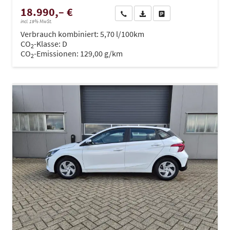
18.990,– €
Wir rufen Sie an
PDF-Datei, Fahrzeugexposé dru
Drucken, parken oder ve
incl. 19% MwSt.
Verbrauch kombiniert:
5,70 l/100km
CO
-Klasse:
D
2
CO
-Emissionen:
129,00 g/km
2