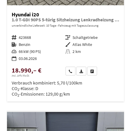
Hyundai i20
1.0 T-GDI 90PS 5-türig Sitzheizung Lenkradheizung Rückf.Kamera PDC Klima Apple CarPlay Android Auto Tempomat Touchscreen
unverbindliche Lieferzeit:
10 Tage
Fahrzeug mit Tageszulassung
Fahrzeugnr.
423668
Getriebe
Schaltgetriebe
Kraftstoff
Benzin
Außenfarbe
Atlas White
Leistung
66 kW (90 PS)
Kilometerstand
2 km
03.06.2026
18.990,– €
Wir rufen Sie an
PDF-Datei, Fahrzeugexposé dru
Drucken, parken oder ve
incl. 19% MwSt.
Verbrauch kombiniert:
5,70 l/100km
CO
-Klasse:
D
2
CO
-Emissionen:
129,00 g/km
2