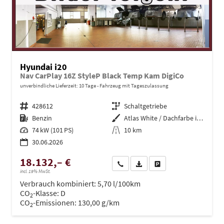
Hyundai i20
Nav CarPlay 16Z StyleP Black Temp Kam DigiCo
unverbindliche Lieferzeit:
10 Tage
Fahrzeug mit Tageszulassung
Fahrzeugnr.
428612
Getriebe
Schaltgetriebe
Kraftstoff
Benzin
Außenfarbe
Atlas White / Dachfarbe in schwa
Leistung
74 kW (101 PS)
Kilometerstand
10 km
30.06.2026
18.132,– €
Wir rufen Sie an
PDF-Datei, Fahrzeugexposé dru
Drucken, parken oder ve
incl. 19% MwSt.
Verbrauch kombiniert:
5,70 l/100km
CO
-Klasse:
D
2
CO
-Emissionen:
130,00 g/km
2