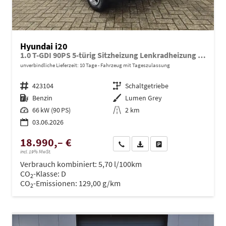
Hyundai i20
1.0 T-GDI 90PS 5-türig Sitzheizung Lenkradheizung Rückf.Kamera PDC Klima Apple CarPlay Android Auto Tempomat Touchscreen
unverbindliche Lieferzeit:
10 Tage
Fahrzeug mit Tageszulassung
Fahrzeugnr.
423104
Getriebe
Schaltgetriebe
Kraftstoff
Benzin
Außenfarbe
Lumen Grey
Leistung
66 kW (90 PS)
Kilometerstand
2 km
03.06.2026
18.990,– €
Wir rufen Sie an
PDF-Datei, Fahrzeugexposé dru
Drucken, parken oder ve
incl. 19% MwSt.
Verbrauch kombiniert:
5,70 l/100km
CO
-Klasse:
D
2
CO
-Emissionen:
129,00 g/km
2