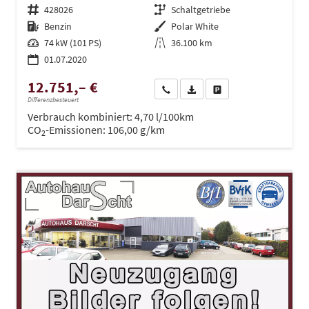
Fahrzeugnr.
428026
Getriebe
Schaltgetriebe
Kraftstoff
Benzin
Außenfarbe
Polar White
Leistung
74 kW (101 PS)
Kilometerstand
36.100 km
01.07.2020
12.751,– €
Wir rufen Sie an
PDF-Datei, Fahrzeugexposé dru
Drucken, parken oder ve
Differenzbesteuert
Verbrauch kombiniert:
4,70 l/100km
CO
-Emissionen:
106,00 g/km
2