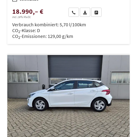
18.990,– €
Wir rufen Sie an
PDF-Datei, Fahrzeugexposé dru
Drucken, parken oder ve
incl. 19% MwSt.
Verbrauch kombiniert:
5,70 l/100km
CO
-Klasse:
D
2
CO
-Emissionen:
129,00 g/km
2