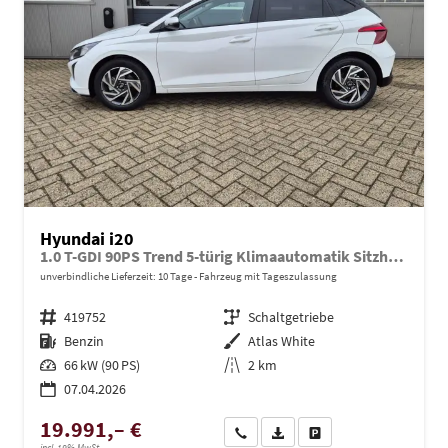
Hyundai i20
1.0 T-GDI 90PS Trend 5-türig Klimaautomatik Sitzheizung Lenkradheizung Rückf.Kamera PDC Apple CarPlay Android Auto Tempomat Touchscreen 16"LM
unverbindliche Lieferzeit:
10 Tage
Fahrzeug mit Tageszulassung
Fahrzeugnr.
419752
Getriebe
Schaltgetriebe
Kraftstoff
Benzin
Außenfarbe
Atlas White
Leistung
66 kW (90 PS)
Kilometerstand
2 km
07.04.2026
19.991,– €
Wir rufen Sie an
PDF-Datei, Fahrzeugexposé dru
Drucken, parken oder ve
incl. 19% MwSt.