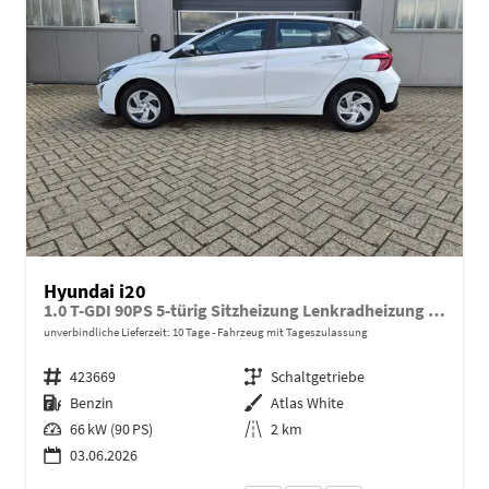
Hyundai i20
1.0 T-GDI 90PS 5-türig Sitzheizung Lenkradheizung Rückf.Kamera PDC Klima Apple CarPlay Android Auto Tempomat Touchscreen
unverbindliche Lieferzeit:
10 Tage
Fahrzeug mit Tageszulassung
Fahrzeugnr.
423669
Getriebe
Schaltgetriebe
Kraftstoff
Benzin
Außenfarbe
Atlas White
Leistung
66 kW (90 PS)
Kilometerstand
2 km
03.06.2026