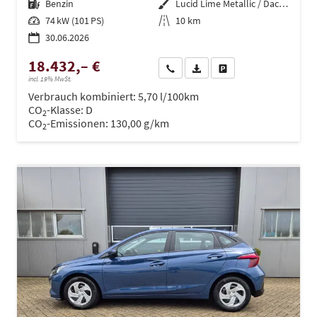
Kraftstoff
Benzin
Außenfarbe
Lucid Lime Metallic / Dachfarbe
Leistung
74 kW (101 PS)
Kilometerstand
10 km
30.06.2026
18.432,– €
Wir rufen Sie an
PDF-Datei, Fahrzeugexposé dru
Drucken, parken oder ve
incl. 19% MwSt.
Verbrauch kombiniert:
5,70 l/100km
CO
-Klasse:
D
2
CO
-Emissionen:
130,00 g/km
2