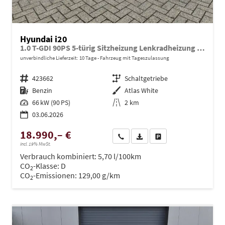
Hyundai i20
1.0 T-GDI 90PS 5-türig Sitzheizung Lenkradheizung Rückf.Kamera PDC Klima Apple CarPlay Android Auto Tempomat Touchscreen
unverbindliche Lieferzeit:
10 Tage
Fahrzeug mit Tageszulassung
Fahrzeugnr.
423662
Getriebe
Schaltgetriebe
Kraftstoff
Benzin
Außenfarbe
Atlas White
Leistung
66 kW (90 PS)
Kilometerstand
2 km
03.06.2026
18.990,– €
Wir rufen Sie an
PDF-Datei, Fahrzeugexposé dru
Drucken, parken oder ve
incl. 19% MwSt.
Verbrauch kombiniert:
5,70 l/100km
CO
-Klasse:
D
2
CO
-Emissionen:
129,00 g/km
2