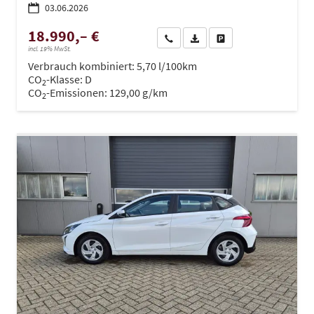
03.06.2026
18.990,– €
Wir rufen Sie an
PDF-Datei, Fahrzeugexposé dru
Drucken, parken oder ve
incl. 19% MwSt.
Verbrauch kombiniert:
5,70 l/100km
CO
-Klasse:
D
2
CO
-Emissionen:
129,00 g/km
2