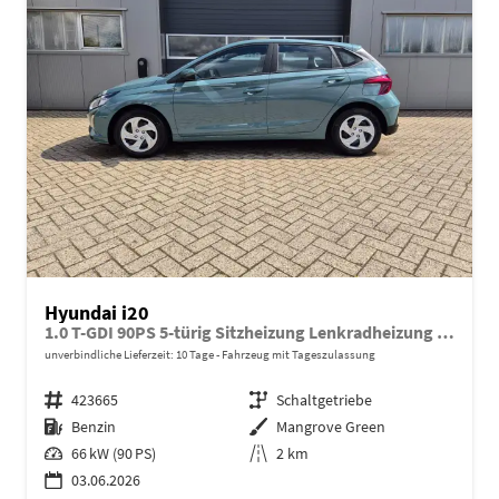
Hyundai i20
1.0 T-GDI 90PS 5-türig Sitzheizung Lenkradheizung Rückf.Kamera PDC Klima Apple CarPlay Android Auto Tempomat Touchscreen
unverbindliche Lieferzeit:
10 Tage
Fahrzeug mit Tageszulassung
Fahrzeugnr.
423665
Getriebe
Schaltgetriebe
Kraftstoff
Benzin
Außenfarbe
Mangrove Green
Leistung
66 kW (90 PS)
Kilometerstand
2 km
03.06.2026