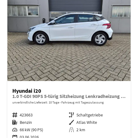
Hyundai i20
1.0 T-GDI 90PS 5-türig Sitzheizung Lenkradheizung Rückf.Kamera PDC Klima Apple CarPlay Android Auto Tempomat Touchscreen
unverbindliche Lieferzeit:
10 Tage
Fahrzeug mit Tageszulassung
Fahrzeugnr.
423663
Getriebe
Schaltgetriebe
Kraftstoff
Benzin
Außenfarbe
Atlas White
Leistung
66 kW (90 PS)
Kilometerstand
2 km
03.06.2026