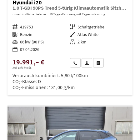
Hyundai i20
1.0 T-GDI 90PS Trend 5-türig Klimaautomatik Sitzheizung Lenkradheizung Rückf.Kamera PDC Apple CarPlay Android Auto Tempomat Touchscreen 16"LM
unverbindliche Lieferzeit:
10 Tage
Fahrzeug mit Tageszulassung
Fahrzeugnr.
419753
Getriebe
Schaltgetriebe
Kraftstoff
Benzin
Außenfarbe
Atlas White
Leistung
66 kW (90 PS)
Kilometerstand
2 km
07.04.2026
19.991,– €
Wir rufen Sie an
PDF-Datei, Fahrzeugexposé dru
Drucken, parken oder ve
incl. 19% MwSt.
Verbrauch kombiniert:
5,80 l/100km
CO
-Klasse:
D
2
CO
-Emissionen:
131,00 g/km
2