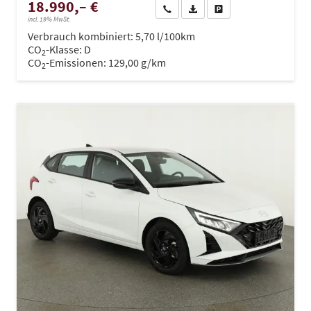
18.990,– €
Wir rufen Sie an
PDF-Datei, Fahrzeugexposé dru
Drucken, parken oder ve
incl. 19% MwSt.
Verbrauch kombiniert:
5,70 l/100km
CO
-Klasse:
D
2
CO
-Emissionen:
129,00 g/km
2