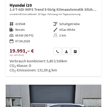
Hyundai i20
1.0 T-GDI 90PS Trend 5-türig Klimaautomatik Sitzheizung Lenkradheizung Rückf.Kamera PDC Apple CarPlay Android Auto Tempomat Touchscreen 16"LM
unverbindliche Lieferzeit:
10 Tage
Fahrzeug mit Tageszulassung
Fahrzeugnr.
419548
Getriebe
Schaltgetriebe
Kraftstoff
Benzin
Außenfarbe
Atlas White
Leistung
66 kW (90 PS)
Kilometerstand
2 km
07.04.2026
19.991,– €
Wir rufen Sie an
PDF-Datei, Fahrzeugexposé dru
Drucken, parken oder ve
incl. 19% MwSt.
Verbrauch kombiniert:
5,80 l/100km
CO
-Klasse:
D
2
CO
-Emissionen:
131,00 g/km
2