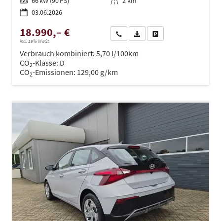
Leistung
66 kW (90 PS)
Kilometerstand
2 km
03.06.2026
18.990,– €
Wir rufen Sie an
PDF-Datei, Fahrzeugexposé dru
Drucken, parken oder ve
incl. 19% MwSt.
Verbrauch kombiniert:
5,70 l/100km
CO
-Klasse:
D
2
CO
-Emissionen:
129,00 g/km
2