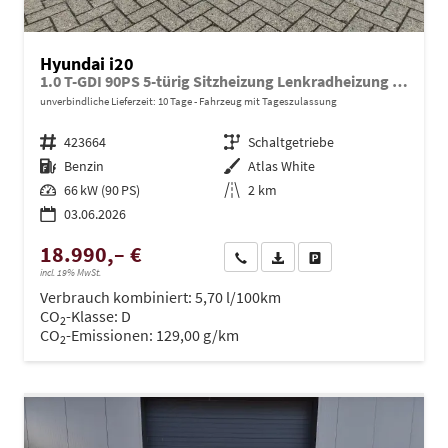
Hyundai i20
1.0 T-GDI 90PS 5-türig Sitzheizung Lenkradheizung Rückf.Kamera PDC Klima Apple CarPlay Android Auto Tempomat Touchscreen
unverbindliche Lieferzeit:
10 Tage
Fahrzeug mit Tageszulassung
Fahrzeugnr.
423664
Getriebe
Schaltgetriebe
Kraftstoff
Benzin
Außenfarbe
Atlas White
Leistung
66 kW (90 PS)
Kilometerstand
2 km
03.06.2026
18.990,– €
Wir rufen Sie an
PDF-Datei, Fahrzeugexposé dru
Drucken, parken oder ve
incl. 19% MwSt.
Verbrauch kombiniert:
5,70 l/100km
CO
-Klasse:
D
2
CO
-Emissionen:
129,00 g/km
2