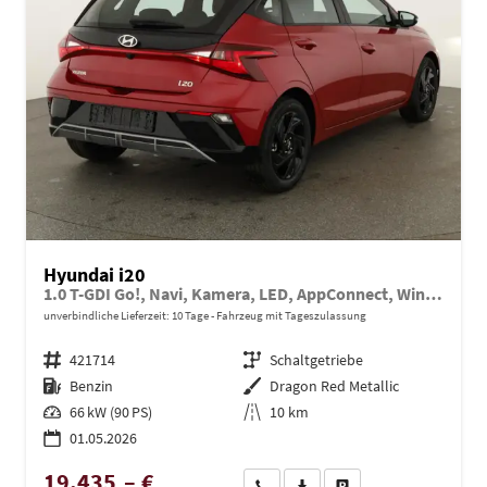
Hyundai i20
1.0 T-GDI Go!, Navi, Kamera, LED, AppConnect, Winter, 16-Zoll, sofort
unverbindliche Lieferzeit:
10 Tage
Fahrzeug mit Tageszulassung
Fahrzeugnr.
421714
Getriebe
Schaltgetriebe
Kraftstoff
Benzin
Außenfarbe
Dragon Red Metallic
Leistung
66 kW (90 PS)
Kilometerstand
10 km
01.05.2026
19.435,– €
Wir rufen Sie an
PDF-Datei, Fahrzeugexposé dru
Drucken, parken oder ve