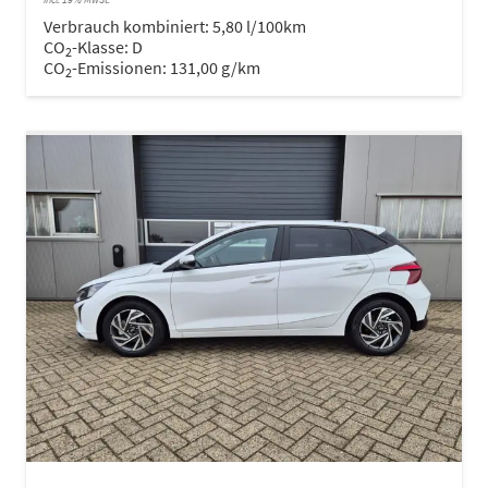
Verbrauch kombiniert:
5,80 l/100km
CO
-Klasse:
D
2
CO
-Emissionen:
131,00 g/km
2