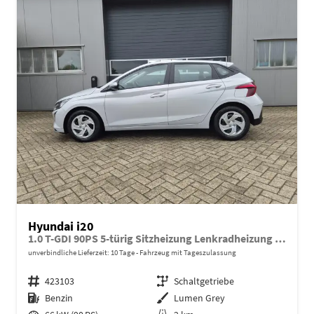
Hyundai i20
1.0 T-GDI 90PS 5-türig Sitzheizung Lenkradheizung Rückf.Kamera PDC Klima Apple CarPlay Android Auto Tempomat Touchscreen
unverbindliche Lieferzeit:
10 Tage
Fahrzeug mit Tageszulassung
Fahrzeugnr.
423103
Getriebe
Schaltgetriebe
Kraftstoff
Benzin
Außenfarbe
Lumen Grey