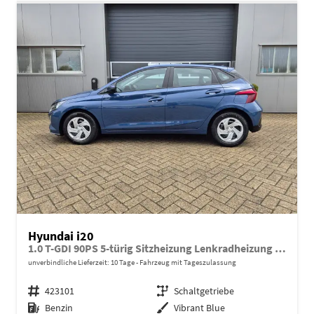
Hyundai i20
1.0 T-GDI 90PS 5-türig Sitzheizung Lenkradheizung Rückf.Kamera PDC Klima Apple CarPlay Android Auto Tempomat Touchscreen
unverbindliche Lieferzeit:
10 Tage
Fahrzeug mit Tageszulassung
Fahrzeugnr.
423101
Getriebe
Schaltgetriebe
Kraftstoff
Benzin
Außenfarbe
Vibrant Blue