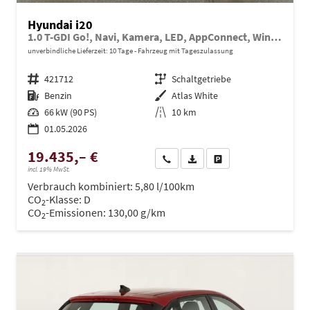
Hyundai i20
1.0 T-GDI Go!, Navi, Kamera, LED, AppConnect, Winter, 16-Zoll, sofort
unverbindliche Lieferzeit:
10 Tage
Fahrzeug mit Tageszulassung
Fahrzeugnr.
421712
Getriebe
Schaltgetriebe
Kraftstoff
Benzin
Außenfarbe
Atlas White
Leistung
66 kW (90 PS)
Kilometerstand
10 km
01.05.2026
19.435,– €
Wir rufen Sie an
PDF-Datei, Fahrzeugexposé dru
Drucken, parken oder ve
incl. 19% MwSt.
Verbrauch kombiniert:
5,80 l/100km
CO
-Klasse:
D
2
CO
-Emissionen:
130,00 g/km
2