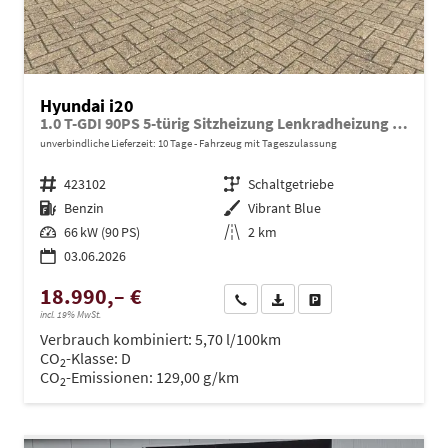
Hyundai i20
1.0 T-GDI 90PS 5-türig Sitzheizung Lenkradheizung Rückf.Kamera PDC Klima Apple CarPlay Android Auto Tempomat Touchscreen
unverbindliche Lieferzeit:
10 Tage
Fahrzeug mit Tageszulassung
Fahrzeugnr.
423102
Getriebe
Schaltgetriebe
Kraftstoff
Benzin
Außenfarbe
Vibrant Blue
Leistung
66 kW (90 PS)
Kilometerstand
2 km
03.06.2026
18.990,– €
Wir rufen Sie an
PDF-Datei, Fahrzeugexposé dru
Drucken, parken oder ve
incl. 19% MwSt.
Verbrauch kombiniert:
5,70 l/100km
CO
-Klasse:
D
2
CO
-Emissionen:
129,00 g/km
2