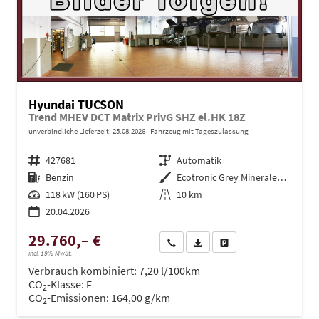
Hyundai TUCSON
Trend MHEV DCT Matrix PrivG SHZ el.HK 18Z
unverbindliche Lieferzeit:
25.08.2026
Fahrzeug mit Tageszulassung
Fahrzeugnr.
427681
Getriebe
Automatik
Kraftstoff
Benzin
Außenfarbe
Ecotronic Grey Mineraleffekt
Leistung
118 kW (160 PS)
Kilometerstand
10 km
20.04.2026
29.760,– €
Wir rufen Sie an
PDF-Datei, Fahrzeugexposé dru
Drucken, parken oder ve
incl. 19% MwSt.
Verbrauch kombiniert:
7,20 l/100km
CO
-Klasse:
F
2
CO
-Emissionen:
164,00 g/km
2