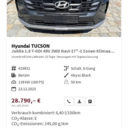
Hyundai TUCSON
Jubile 1.6 T-GDI 48V 2WD Navi-17"-2 Zonen Klimaautomatik-LED-Kamera-Sofort
unverbindliche Lieferzeit:
10 Tage
Neuwagen mit Tageszulassung
Fahrzeugnr.
419831
Getriebe
Schalt. 6-Gang
Kraftstoff
Benzin
Außenfarbe
Abyss Black
Leistung
118 kW (160 PS)
Kilometerstand
50 km
23.12.2025
28.790,– €
Wir rufen Sie an
PDF-Datei, Fahrzeugexposé dru
Drucken, parken oder ve
incl. 19% MwSt.
Verbrauch kombiniert:
6,40 l/100km
CO
-Klasse:
E
2
CO
-Emissionen:
145,00 g/km
2