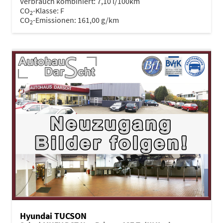
Verbrauch kombiniert:
7,10 l/100km
CO
-Klasse:
F
2
CO
-Emissionen:
161,00 g/km
2
Hyundai TUCSON