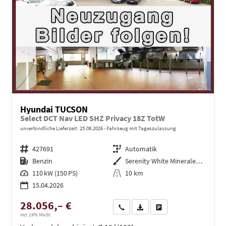
Hyundai TUCSON
Select DCT Nav LED SHZ Privacy 18Z TotW
unverbindliche Lieferzeit:
25.08.2026
Fahrzeug mit Tageszulassung
Fahrzeugnr.
427691
Getriebe
Automatik
Kraftstoff
Benzin
Außenfarbe
Serenity White Mineraleffekt / D
Leistung
110 kW (150 PS)
Kilometerstand
10 km
15.04.2026
28.056,– €
Wir rufen Sie an
PDF-Datei, Fahrzeugexposé dru
Drucken, parken oder ve
incl. 19% MwSt.