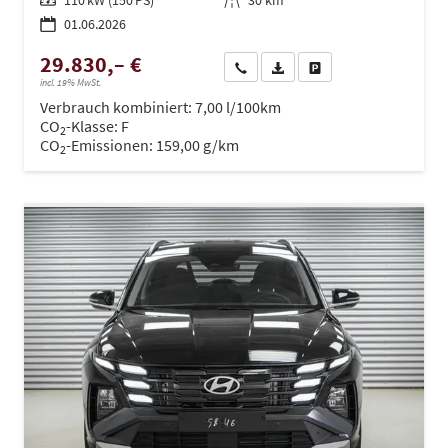
Leistung
110 kW (150 PS)
Kilometerstand
30 km
01.06.2026
29.830,– €
Wir rufen Sie an
PDF-Datei, Fahrzeugexposé dru
Drucken, parken oder ve
incl. 19% MwSt.
Verbrauch kombiniert:
7,00 l/100km
CO
-Klasse:
F
2
CO
-Emissionen:
159,00 g/km
2