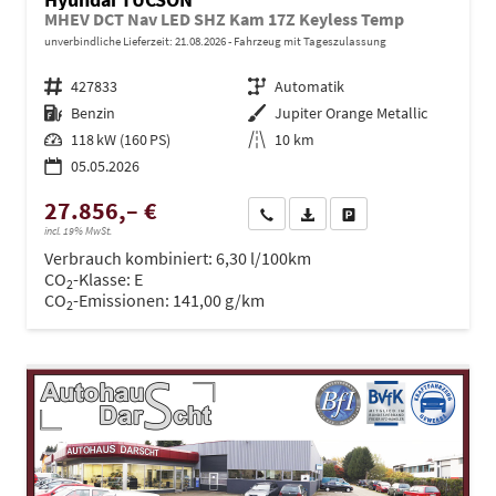
MHEV DCT Nav LED SHZ Kam 17Z Keyless Temp
unverbindliche Lieferzeit:
21.08.2026
Fahrzeug mit Tageszulassung
Fahrzeugnr.
427833
Getriebe
Automatik
Kraftstoff
Benzin
Außenfarbe
Jupiter Orange Metallic
Leistung
118 kW (160 PS)
Kilometerstand
10 km
05.05.2026
27.856,– €
Wir rufen Sie an
PDF-Datei, Fahrzeugexposé dru
Drucken, parken oder ve
incl. 19% MwSt.
Verbrauch kombiniert:
6,30 l/100km
CO
-Klasse:
E
2
CO
-Emissionen:
141,00 g/km
2