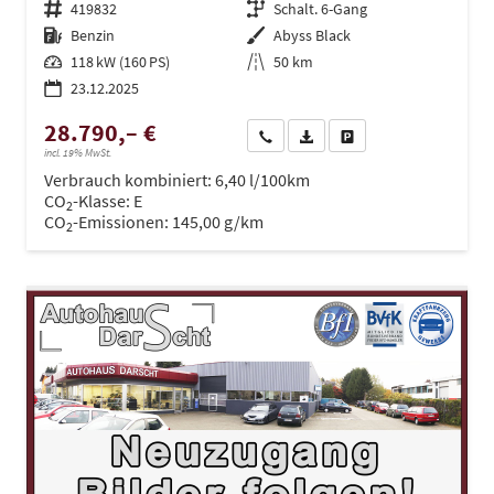
Fahrzeugnr.
419832
Getriebe
Schalt. 6-Gang
Kraftstoff
Benzin
Außenfarbe
Abyss Black
Leistung
118 kW (160 PS)
Kilometerstand
50 km
23.12.2025
28.790,– €
Wir rufen Sie an
PDF-Datei, Fahrzeugexposé dru
Drucken, parken oder ve
incl. 19% MwSt.
Verbrauch kombiniert:
6,40 l/100km
CO
-Klasse:
E
2
CO
-Emissionen:
145,00 g/km
2