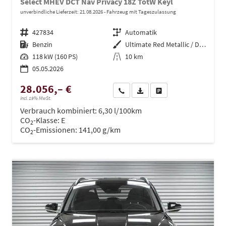
Select MHEV DCT Nav Privacy 18Z TotW Keyl
unverbindliche Lieferzeit:
21.08.2026
Fahrzeug mit Tageszulassung
Fahrzeugnr.
427834
Getriebe
Automatik
Kraftstoff
Benzin
Außenfarbe
Ultimate Red Metallic / Dachfarb
Leistung
118 kW (160 PS)
Kilometerstand
10 km
05.05.2026
28.056,– €
Wir rufen Sie an
PDF-Datei, Fahrzeugexposé dru
Drucken, parken oder ve
incl. 19% MwSt.
Verbrauch kombiniert:
6,30 l/100km
CO
-Klasse:
E
2
CO
-Emissionen:
141,00 g/km
2