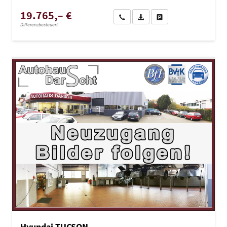
19.765,– €
Wir rufen Sie an
PDF-Datei, Fahrzeugexposé dru
Drucken, parken oder ve
Differenzbesteuert
Hyundai TUCSON