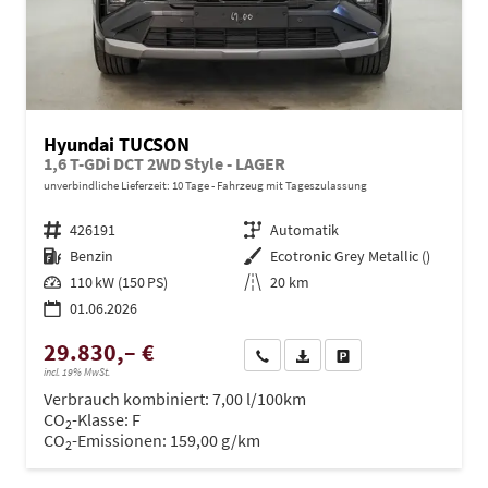
Hyundai TUCSON
1,6 T-GDi DCT 2WD Style - LAGER
unverbindliche Lieferzeit:
10 Tage
Fahrzeug mit Tageszulassung
Fahrzeugnr.
426191
Getriebe
Automatik
Kraftstoff
Benzin
Außenfarbe
Ecotronic Grey Metallic ()
Leistung
110 kW (150 PS)
Kilometerstand
20 km
01.06.2026
29.830,– €
Wir rufen Sie an
PDF-Datei, Fahrzeugexposé dru
Drucken, parken oder ve
incl. 19% MwSt.
Verbrauch kombiniert:
7,00 l/100km
CO
-Klasse:
F
2
CO
-Emissionen:
159,00 g/km
2