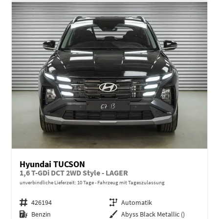
Hyundai TUCSON
1,6 T-GDi DCT 2WD Style - LAGER
unverbindliche Lieferzeit:
10 Tage
Fahrzeug mit Tageszulassung
Fahrzeugnr.
426194
Getriebe
Automatik
Kraftstoff
Benzin
Außenfarbe
Abyss Black Metallic ()