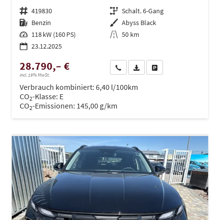
Fahrzeugnr.
419830
Getriebe
Schalt. 6-Gang
Kraftstoff
Benzin
Außenfarbe
Abyss Black
Leistung
118 kW (160 PS)
Kilometerstand
50 km
23.12.2025
28.790,– €
Wir rufen Sie an
PDF-Datei, Fahrzeugexposé dru
Drucken, parken oder ve
incl. 19% MwSt.
Verbrauch kombiniert:
6,40 l/100km
CO
-Klasse:
E
2
CO
-Emissionen:
145,00 g/km
2