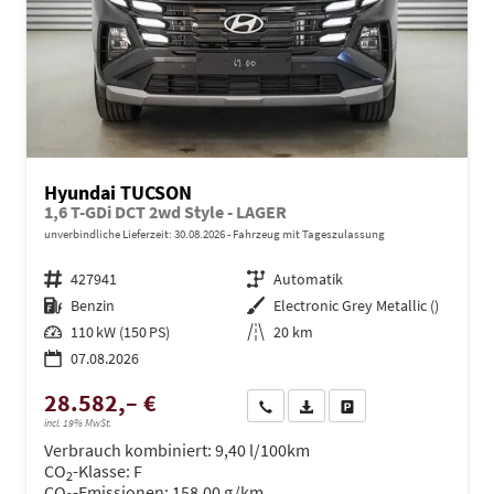
Hyundai TUCSON
1,6 T-GDi DCT 2wd Style - LAGER
unverbindliche Lieferzeit:
30.08.2026
Fahrzeug mit Tageszulassung
Fahrzeugnr.
427941
Getriebe
Automatik
Kraftstoff
Benzin
Außenfarbe
Electronic Grey Metallic ()
Leistung
110 kW (150 PS)
Kilometerstand
20 km
07.08.2026
28.582,– €
Wir rufen Sie an
PDF-Datei, Fahrzeugexposé dru
Drucken, parken oder ve
incl. 19% MwSt.
Verbrauch kombiniert:
9,40 l/100km
CO
-Klasse:
F
2
CO
-Emissionen:
158,00 g/km