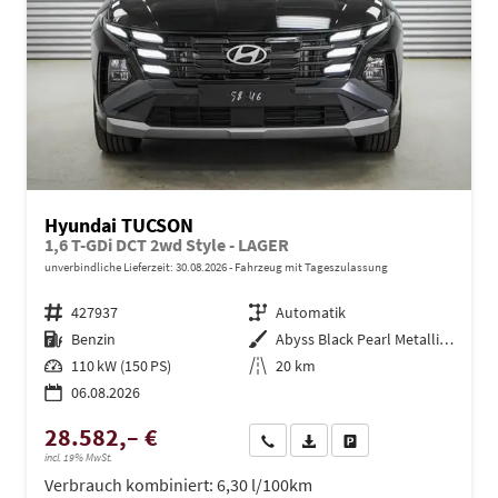
Hyundai TUCSON
1,6 T-GDi DCT 2wd Style - LAGER
unverbindliche Lieferzeit:
30.08.2026
Fahrzeug mit Tageszulassung
Fahrzeugnr.
427937
Getriebe
Automatik
Kraftstoff
Benzin
Außenfarbe
Abyss Black Pearl Metallic ()
Leistung
110 kW (150 PS)
Kilometerstand
20 km
06.08.2026
28.582,– €
Wir rufen Sie an
PDF-Datei, Fahrzeugexposé dru
Drucken, parken oder ve
incl. 19% MwSt.
Verbrauch kombiniert:
6,30 l/100km