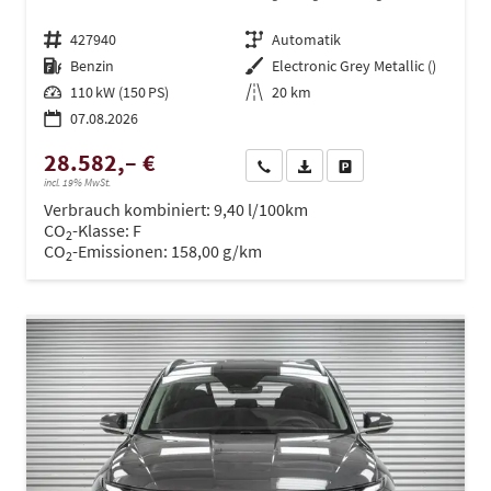
Fahrzeugnr.
427940
Getriebe
Automatik
Kraftstoff
Benzin
Außenfarbe
Electronic Grey Metallic ()
Leistung
110 kW (150 PS)
Kilometerstand
20 km
07.08.2026
28.582,– €
Wir rufen Sie an
PDF-Datei, Fahrzeugexposé dru
Drucken, parken oder ve
incl. 19% MwSt.
Verbrauch kombiniert:
9,40 l/100km
CO
-Klasse:
F
2
CO
-Emissionen:
158,00 g/km
2