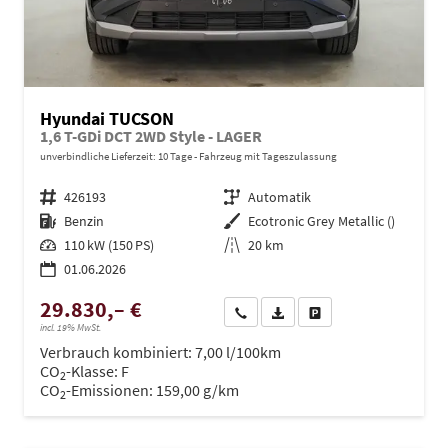
Hyundai TUCSON
1,6 T-GDi DCT 2WD Style - LAGER
unverbindliche Lieferzeit:
10 Tage
Fahrzeug mit Tageszulassung
Fahrzeugnr.
426193
Getriebe
Automatik
Kraftstoff
Benzin
Außenfarbe
Ecotronic Grey Metallic ()
Leistung
110 kW (150 PS)
Kilometerstand
20 km
01.06.2026
29.830,– €
Wir rufen Sie an
PDF-Datei, Fahrzeugexposé dru
Drucken, parken oder ve
incl. 19% MwSt.
Verbrauch kombiniert:
7,00 l/100km
CO
-Klasse:
F
2
CO
-Emissionen:
159,00 g/km
2