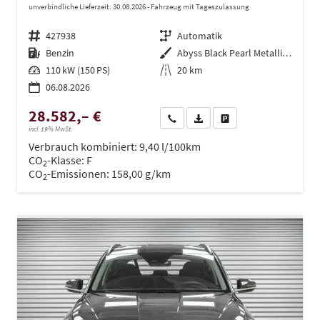
unverbindliche Lieferzeit:
30.08.2026
Fahrzeug mit Tageszulassung
Fahrzeugnr.
427938
Getriebe
Automatik
Kraftstoff
Benzin
Außenfarbe
Abyss Black Pearl Metallic ()
Leistung
110 kW (150 PS)
Kilometerstand
20 km
06.08.2026
28.582,– €
Wir rufen Sie an
PDF-Datei, Fahrzeugexposé dru
Drucken, parken oder ve
incl. 19% MwSt.
Verbrauch kombiniert:
9,40 l/100km
CO
-Klasse:
F
2
CO
-Emissionen:
158,00 g/km
2