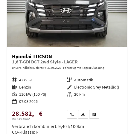
Hyundai TUCSON
1,6 T-GDi DCT 2wd Style - LAGER
unverbindliche Lieferzeit:
30.08.2026
Fahrzeug mit Tageszulassung
Fahrzeugnr.
427939
Getriebe
Automatik
Kraftstoff
Benzin
Außenfarbe
Electronic Grey Metallic ()
Leistung
110 kW (150 PS)
Kilometerstand
20 km
07.08.2026
28.582,– €
Wir rufen Sie an
PDF-Datei, Fahrzeugexposé dru
Drucken, parken oder ve
incl. 19% MwSt.
Verbrauch kombiniert:
9,40 l/100km
CO
-Klasse:
F
2