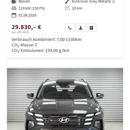
Kraftstoff
Benzin
Außenfarbe
Ecotronic Grey Metallic ()
Leistung
110 kW (150 PS)
Kilometerstand
20 km
01.06.2026
29.830,– €
Wir rufen Sie an
PDF-Datei, Fahrzeugexposé dru
Drucken, parken oder ve
incl. 19% MwSt.
Verbrauch kombiniert:
7,00 l/100km
CO
-Klasse:
F
2
CO
-Emissionen:
159,00 g/km
2