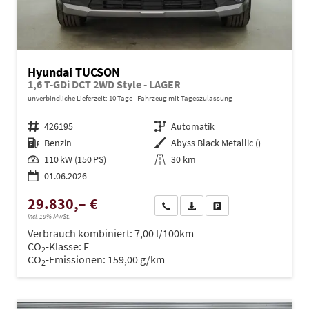
Hyundai TUCSON
1,6 T-GDi DCT 2WD Style - LAGER
unverbindliche Lieferzeit:
10 Tage
Fahrzeug mit Tageszulassung
Fahrzeugnr.
426195
Getriebe
Automatik
Kraftstoff
Benzin
Außenfarbe
Abyss Black Metallic ()
Leistung
110 kW (150 PS)
Kilometerstand
30 km
01.06.2026
29.830,– €
Wir rufen Sie an
PDF-Datei, Fahrzeugexposé dru
Drucken, parken oder ve
incl. 19% MwSt.
Verbrauch kombiniert:
7,00 l/100km
CO
-Klasse:
F
2
CO
-Emissionen:
159,00 g/km
2