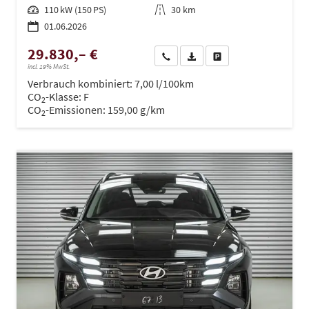
Leistung
110 kW (150 PS)
Kilometerstand
30 km
01.06.2026
29.830,– €
Wir rufen Sie an
PDF-Datei, Fahrzeugexposé dru
Drucken, parken oder ve
incl. 19% MwSt.
Verbrauch kombiniert:
7,00 l/100km
CO
-Klasse:
F
2
CO
-Emissionen:
159,00 g/km
2