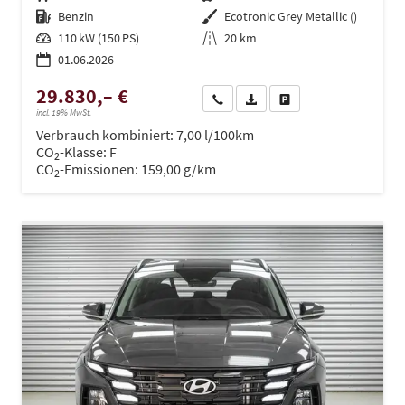
Kraftstoff
Benzin
Außenfarbe
Ecotronic Grey Metallic ()
Leistung
110 kW (150 PS)
Kilometerstand
20 km
01.06.2026
29.830,– €
Wir rufen Sie an
PDF-Datei, Fahrzeugexposé dru
Drucken, parken oder ve
incl. 19% MwSt.
Verbrauch kombiniert:
7,00 l/100km
CO
-Klasse:
F
2
CO
-Emissionen:
159,00 g/km
2