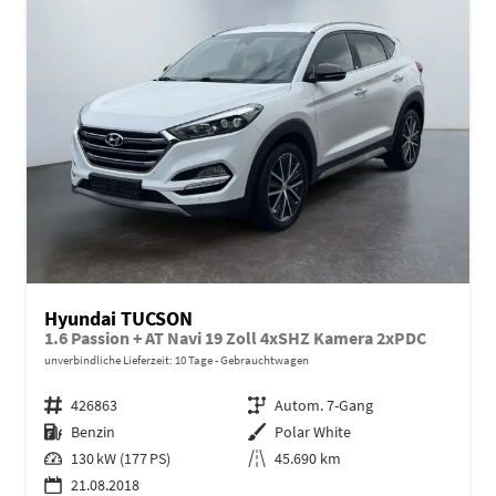
Hyundai TUCSON
1.6 Passion + AT Navi 19 Zoll 4xSHZ Kamera 2xPDC
unverbindliche Lieferzeit:
10 Tage
Gebrauchtwagen
Fahrzeugnr.
426863
Getriebe
Autom. 7-Gang
Kraftstoff
Benzin
Außenfarbe
Polar White
Leistung
130 kW (177 PS)
Kilometerstand
45.690 km
21.08.2018