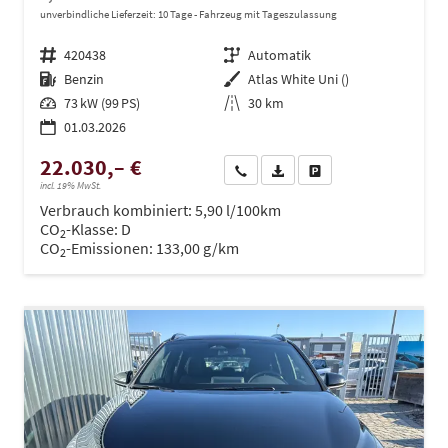
unverbindliche Lieferzeit:
10 Tage
Fahrzeug mit Tageszulassung
Fahrzeugnr.
420438
Getriebe
Automatik
Kraftstoff
Benzin
Außenfarbe
Atlas White Uni ()
Leistung
73 kW (99 PS)
Kilometerstand
30 km
01.03.2026
22.030,– €
Wir rufen Sie an
PDF-Datei, Fahrzeugexposé dru
Drucken, parken oder ve
incl. 19% MwSt.
Verbrauch kombiniert:
5,90 l/100km
CO
-Klasse:
D
2
CO
-Emissionen:
133,00 g/km
2