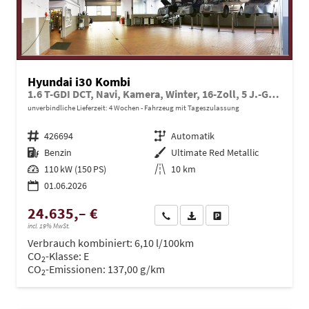
Hyundai i30 Kombi
1.6 T-GDI DCT, Navi, Kamera, Winter, 16-Zoll, 5 J.-Garantie
unverbindliche Lieferzeit:
4 Wochen
Fahrzeug mit Tageszulassung
Fahrzeugnr.
426694
Getriebe
Automatik
Kraftstoff
Benzin
Außenfarbe
Ultimate Red Metallic
Leistung
110 kW (150 PS)
Kilometerstand
10 km
01.06.2026
24.635,– €
Wir rufen Sie an
PDF-Datei, Fahrzeugexposé dru
Drucken, parken oder ve
incl. 19% MwSt.
Verbrauch kombiniert:
6,10 l/100km
CO
-Klasse:
E
2
CO
-Emissionen:
137,00 g/km
2