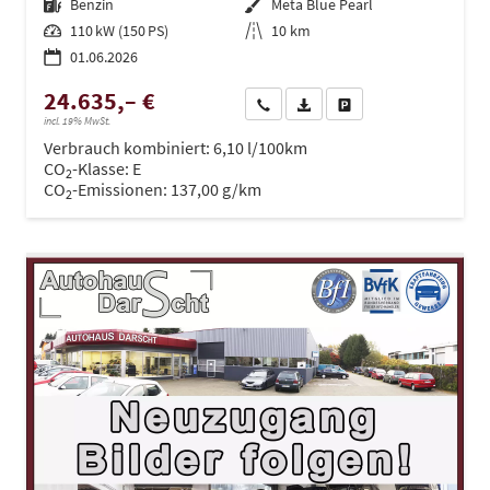
Kraftstoff
Benzin
Außenfarbe
Meta Blue Pearl
Leistung
110 kW (150 PS)
Kilometerstand
10 km
01.06.2026
24.635,– €
Wir rufen Sie an
PDF-Datei, Fahrzeugexposé dru
Drucken, parken oder ve
incl. 19% MwSt.
Verbrauch kombiniert:
6,10 l/100km
CO
-Klasse:
E
2
CO
-Emissionen:
137,00 g/km
2