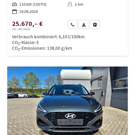
Leistung
110 kW (150 PS)
Kilometerstand
2 km
19.06.2026
25.670,– €
Wir rufen Sie an
PDF-Datei, Fahrzeugexposé dru
Drucken, parken oder ve
incl. 19% MwSt.
Verbrauch kombiniert:
6,10 l/100km
CO
-Klasse:
E
2
CO
-Emissionen:
138,00 g/km
2