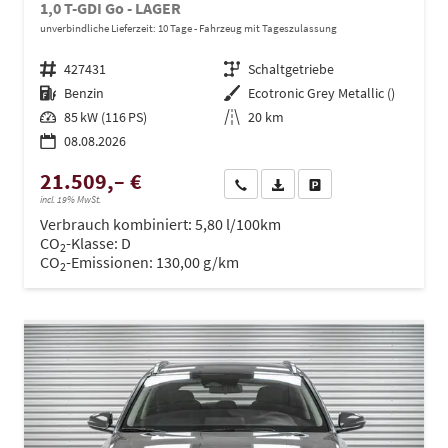
1,0 T-GDI Go - LAGER
unverbindliche Lieferzeit:
10 Tage
Fahrzeug mit Tageszulassung
Fahrzeugnr.
427431
Getriebe
Schaltgetriebe
Kraftstoff
Benzin
Außenfarbe
Ecotronic Grey Metallic ()
Leistung
85 kW (116 PS)
Kilometerstand
20 km
08.08.2026
21.509,– €
Wir rufen Sie an
PDF-Datei, Fahrzeugexposé dru
Drucken, parken oder ve
incl. 19% MwSt.
Verbrauch kombiniert:
5,80 l/100km
CO
-Klasse:
D
2
CO
-Emissionen:
130,00 g/km
2