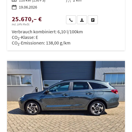
Leistung
110 kW (150 PS)
Kilometerstand
2 km
19.06.2026
25.670,– €
Wir rufen Sie an
PDF-Datei, Fahrzeugexposé dru
Drucken, parken oder ve
incl. 19% MwSt.
Verbrauch kombiniert:
6,10 l/100km
CO
-Klasse:
E
2
CO
-Emissionen:
138,00 g/km
2