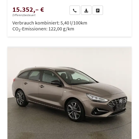
15.352,– €
Wir rufen Sie an
PDF-Datei, Fahrzeugexposé dru
Drucken, parken oder ve
Differenzbesteuert
Verbrauch kombiniert:
5,40 l/100km
CO
-Emissionen:
122,00 g/km
2