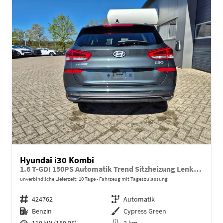
Hyundai i30 Kombi
1.6 T-GDI 150PS Automatik Trend Sitzheizung Lenkradheizung Klimaautomatik PDC v+h Rückf.Kamera Navi Apple CarPlay + Android Auto 16"LM
unverbindliche Lieferzeit:
10 Tage
Fahrzeug mit Tageszulassung
Fahrzeugnr.
424762
Getriebe
Automatik
Kraftstoff
Benzin
Außenfarbe
Cypress Green