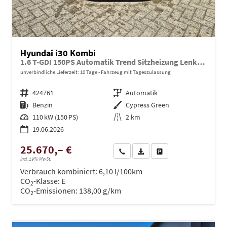
Hyundai i30 Kombi
1.6 T-GDI 150PS Automatik Trend Sitzheizung Lenkradheizung Klimaautomatik PDC v+h Rückf.Kamera Navi Apple CarPlay + Android Auto 16"LM
unverbindliche Lieferzeit:
10 Tage
Fahrzeug mit Tageszulassung
Fahrzeugnr.
424761
Getriebe
Automatik
Kraftstoff
Benzin
Außenfarbe
Cypress Green
Leistung
110 kW (150 PS)
Kilometerstand
2 km
19.06.2026
25.670,– €
Wir rufen Sie an
PDF-Datei, Fahrzeugexposé dru
Drucken, parken oder ve
incl. 19% MwSt.
Verbrauch kombiniert:
6,10 l/100km
CO
-Klasse:
E
2
CO
-Emissionen:
138,00 g/km
2