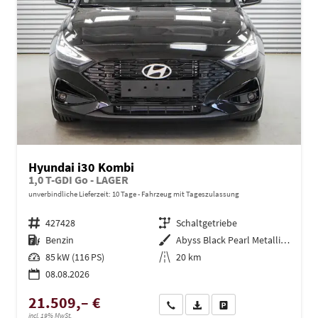
Hyundai i30 Kombi
1,0 T-GDI Go - LAGER
unverbindliche Lieferzeit:
10 Tage
Fahrzeug mit Tageszulassung
Fahrzeugnr.
427428
Getriebe
Schaltgetriebe
Kraftstoff
Benzin
Außenfarbe
Abyss Black Pearl Metallic ()
Leistung
85 kW (116 PS)
Kilometerstand
20 km
08.08.2026
21.509,– €
Wir rufen Sie an
PDF-Datei, Fahrzeugexposé dru
Drucken, parken oder ve
incl. 19% MwSt.