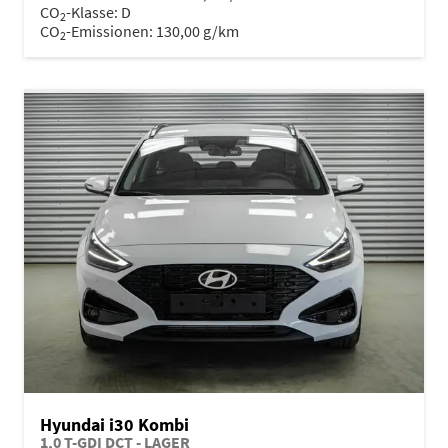
CO
-Klasse:
D
2
CO
-Emissionen:
130,00 g/km
2
Hyundai i30 Kombi
1,0 T-GDI DCT - LAGER