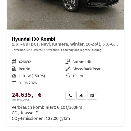
Hyundai i30 Kombi
1.6 T-GDI DCT, Navi, Kamera, Winter, 16-Zoll, 5 J.-Garantie
unverbindliche Lieferzeit:
4 Wochen
Fahrzeug mit Tageszulassung
Fahrzeugnr.
426692
Getriebe
Automatik
Kraftstoff
Benzin
Außenfarbe
Abyss Back Pearl
Leistung
110 kW (150 PS)
Kilometerstand
10 km
01.06.2026
24.635,– €
Wir rufen Sie an
PDF-Datei, Fahrzeugexposé dru
Drucken, parken oder ve
incl. 19% MwSt.
Verbrauch kombiniert:
6,10 l/100km
CO
-Klasse:
E
2
CO
-Emissionen:
137,00 g/km
2