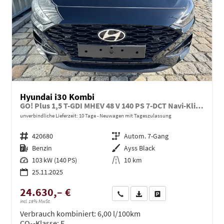
Hyundai i30 Kombi
GO! Plus 1,5 T-GDI MHEV 48 V 140 PS 7-DCT Navi-Klimaautomatik-AppleCarPlay-AndroidAuto-17" Alu-SunSet-Sofort
unverbindliche Lieferzeit:
10 Tage
Neuwagen mit Tageszulassung
Fahrzeugnr.
420680
Getriebe
Autom. 7-Gang
Kraftstoff
Benzin
Außenfarbe
Ayss Black
Leistung
103 kW (140 PS)
Kilometerstand
10 km
25.11.2025
24.630,– €
Wir rufen Sie an
PDF-Datei, Fahrzeugexposé dru
Drucken, parken oder ve
incl. 19% MwSt.
Verbrauch kombiniert:
6,00 l/100km
CO
-Klasse:
E