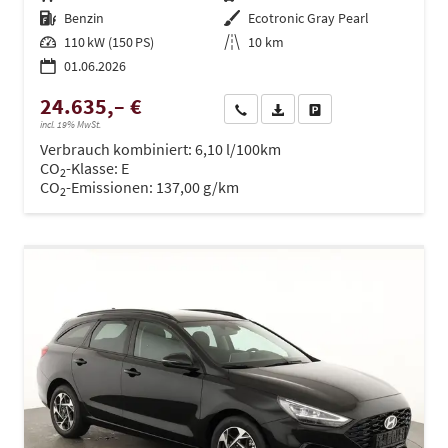
Kraftstoff
Benzin
Außenfarbe
Ecotronic Gray Pearl
Leistung
110 kW (150 PS)
Kilometerstand
10 km
01.06.2026
24.635,– €
Wir rufen Sie an
PDF-Datei, Fahrzeugexposé dru
Drucken, parken oder ve
incl. 19% MwSt.
Verbrauch kombiniert:
6,10 l/100km
CO
-Klasse:
E
2
CO
-Emissionen:
137,00 g/km
2