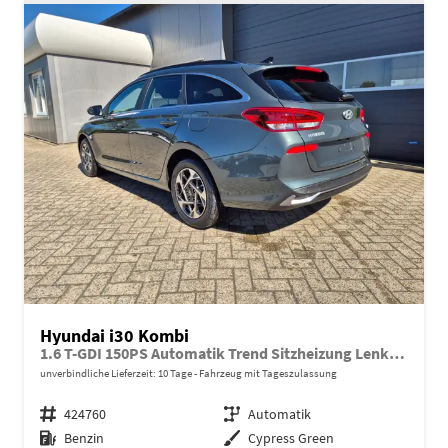
Hyundai i30 Kombi
1.6 T-GDI 150PS Automatik Trend Sitzheizung Lenkradheizung Klimaautomatik PDC v+h Rückf.Kamera Navi Apple CarPlay + Android Auto 16"LM
unverbindliche Lieferzeit:
10 Tage
Fahrzeug mit Tageszulassung
Fahrzeugnr.
424760
Getriebe
Automatik
Kraftstoff
Benzin
Außenfarbe
Cypress Green