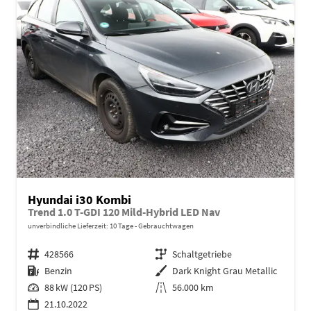
Hyundai i30 Kombi
Trend 1.0 T-GDI 120 Mild-Hybrid LED Nav
unverbindliche Lieferzeit:
10 Tage
Gebrauchtwagen
Fahrzeugnr.
428566
Getriebe
Schaltgetriebe
Kraftstoff
Benzin
Außenfarbe
Dark Knight Grau Metallic
Leistung
88 kW (120 PS)
Kilometerstand
56.000 km
21.10.2022