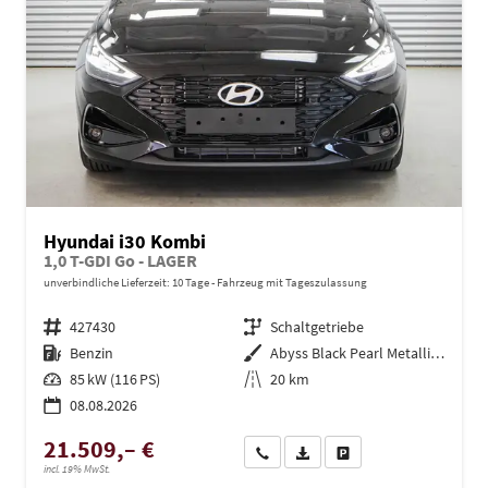
Hyundai i30 Kombi
1,0 T-GDI Go - LAGER
unverbindliche Lieferzeit:
10 Tage
Fahrzeug mit Tageszulassung
Fahrzeugnr.
427430
Getriebe
Schaltgetriebe
Kraftstoff
Benzin
Außenfarbe
Abyss Black Pearl Metallic ()
Leistung
85 kW (116 PS)
Kilometerstand
20 km
08.08.2026
21.509,– €
Wir rufen Sie an
PDF-Datei, Fahrzeugexposé dru
Drucken, parken oder ve
incl. 19% MwSt.