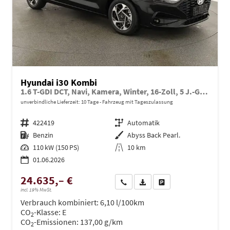
Hyundai i30 Kombi
1.6 T-GDI DCT, Navi, Kamera, Winter, 16-Zoll, 5 J.-Garantie
unverbindliche Lieferzeit:
10 Tage
Fahrzeug mit Tageszulassung
Fahrzeugnr.
422419
Getriebe
Automatik
Kraftstoff
Benzin
Außenfarbe
Abyss Back Pearl.
Leistung
110 kW (150 PS)
Kilometerstand
10 km
01.06.2026
24.635,– €
Wir rufen Sie an
PDF-Datei, Fahrzeugexposé dru
Drucken, parken oder ve
incl. 19% MwSt.
Verbrauch kombiniert:
6,10 l/100km
CO
-Klasse:
E
2
CO
-Emissionen:
137,00 g/km
2