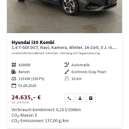
Hyundai i30 Kombi
1.6 T-GDI DCT, Navi, Kamera, Winter, 16-Zoll, 5 J.-Garantie
unverbindliche Lieferzeit:
4 Wochen
Fahrzeug mit Tageszulassung
Fahrzeugnr.
426690
Getriebe
Automatik
Kraftstoff
Benzin
Außenfarbe
Ecotronic Gray Pearl
Leistung
110 kW (150 PS)
Kilometerstand
10 km
01.06.2026
24.635,– €
Wir rufen Sie an
PDF-Datei, Fahrzeugexposé dru
Drucken, parken oder ve
incl. 19% MwSt.
Verbrauch kombiniert:
6,10 l/100km
CO
-Klasse:
E
2
CO
-Emissionen:
137,00 g/km
2