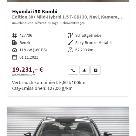
Hyundai i30 Kombi
Edition 30+ Mild-Hybrid 1.5 T-GDI 30, Navi, Kamera, Winter, 16-Zoll
unverbindliche Lieferzeit:
10 Tage
Gebrauchtwagen
Fahrzeugnr.
427736
Getriebe
Schaltgetriebe
Kraftstoff
Benzin
Außenfarbe
Silky Bronze Metallic
Leistung
118 kW (160 PS)
Kilometerstand
62.200 km
01.11.2021
19.231,– €
Wir rufen Sie an
PDF-Datei, Fahrzeugexposé dru
Drucken, parken oder ve
Differenzbesteuert
Verbrauch kombiniert:
5,60 l/100km
CO
-Emissionen:
127,00 g/km
2