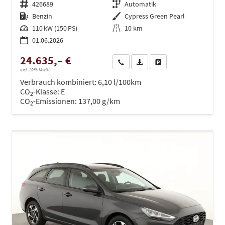
Fahrzeugnr.
426689
Getriebe
Automatik
Kraftstoff
Benzin
Außenfarbe
Cypress Green Pearl
Leistung
110 kW (150 PS)
Kilometerstand
10 km
01.06.2026
24.635,– €
Wir rufen Sie an
PDF-Datei, Fahrzeugexposé dru
Drucken, parken oder ve
incl. 19% MwSt.
Verbrauch kombiniert:
6,10 l/100km
CO
-Klasse:
E
2
CO
-Emissionen:
137,00 g/km
2