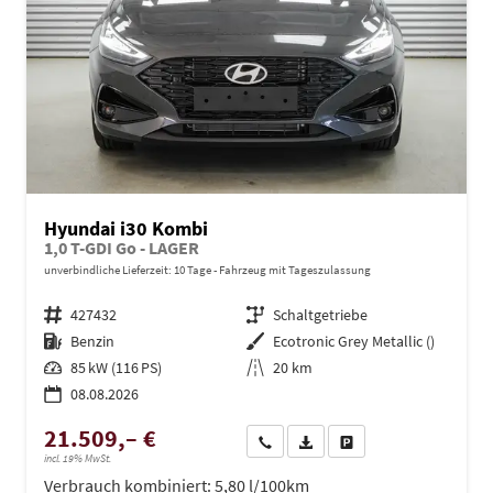
Hyundai i30 Kombi
1,0 T-GDI Go - LAGER
unverbindliche Lieferzeit:
10 Tage
Fahrzeug mit Tageszulassung
Fahrzeugnr.
427432
Getriebe
Schaltgetriebe
Kraftstoff
Benzin
Außenfarbe
Ecotronic Grey Metallic ()
Leistung
85 kW (116 PS)
Kilometerstand
20 km
08.08.2026
21.509,– €
Wir rufen Sie an
PDF-Datei, Fahrzeugexposé dru
Drucken, parken oder ve
incl. 19% MwSt.
Verbrauch kombiniert:
5,80 l/100km