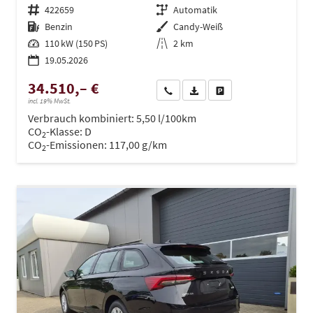
Fahrzeugnr.
422659
Getriebe
Automatik
Kraftstoff
Benzin
Außenfarbe
Candy-Weiß
Leistung
110 kW (150 PS)
Kilometerstand
2 km
19.05.2026
34.510,– €
Wir rufen Sie an
PDF-Datei, Fahrzeugexposé dru
Drucken, parken oder ve
incl. 19% MwSt.
Verbrauch kombiniert:
5,50 l/100km
CO
-Klasse:
D
2
CO
-Emissionen:
117,00 g/km
2