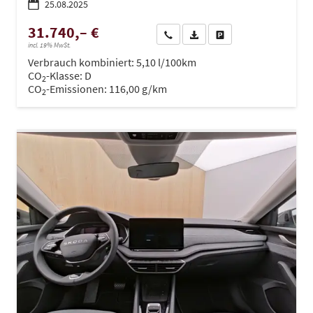
25.08.2025
31.740,– €
Wir rufen Sie an
PDF-Datei, Fahrzeugexposé dru
Drucken, parken oder ve
incl. 19% MwSt.
Verbrauch kombiniert:
5,10 l/100km
CO
-Klasse:
D
2
CO
-Emissionen:
116,00 g/km
2