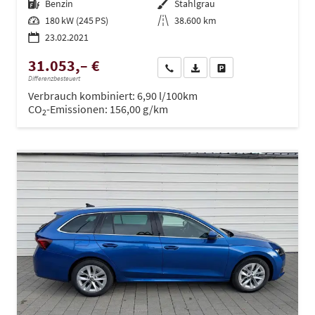
Kraftstoff
Benzin
Außenfarbe
Stahlgrau
Leistung
180 kW (245 PS)
Kilometerstand
38.600 km
23.02.2021
31.053,– €
Wir rufen Sie an
PDF-Datei, Fahrzeugexposé dru
Drucken, parken oder ve
Differenzbesteuert
Verbrauch kombiniert:
6,90 l/100km
CO
-Emissionen:
156,00 g/km
2