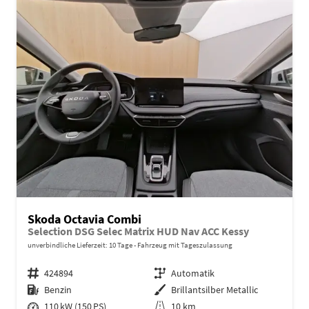
Skoda Octavia Combi
Selection DSG Selec Matrix HUD Nav ACC Kessy
unverbindliche Lieferzeit:
10 Tage
Fahrzeug mit Tageszulassung
Fahrzeugnr.
424894
Getriebe
Automatik
Kraftstoff
Benzin
Außenfarbe
Brillantsilber Metallic
Leistung
110 kW (150 PS)
Kilometerstand
10 km