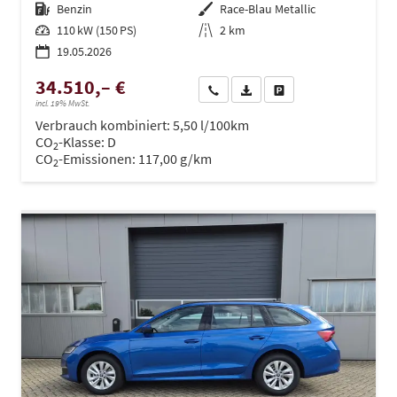
Kraftstoff
Benzin
Außenfarbe
Race-Blau Metallic
Leistung
110 kW (150 PS)
Kilometerstand
2 km
19.05.2026
34.510,– €
Wir rufen Sie an
PDF-Datei, Fahrzeugexposé dru
Drucken, parken oder ve
incl. 19% MwSt.
Verbrauch kombiniert:
5,50 l/100km
CO
-Klasse:
D
2
CO
-Emissionen:
117,00 g/km
2