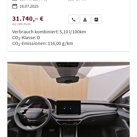
16.07.2025
31.740,– €
Wir rufen Sie an
PDF-Datei, Fahrzeugexposé dru
Drucken, parken oder ve
incl. 19% MwSt.
Verbrauch kombiniert:
5,10 l/100km
CO
-Klasse:
D
2
CO
-Emissionen:
116,00 g/km
2