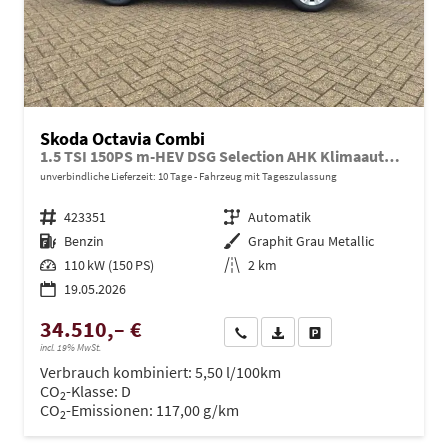
Skoda Octavia Combi
1.5 TSI 150PS m-HEV DSG Selection AHK Klimaautomatik ACC PDC v+h Rückf.Kamera Sitzheizung TWA Apple CarPlay Android Auto 16"LM
unverbindliche Lieferzeit:
10 Tage
Fahrzeug mit Tageszulassung
Fahrzeugnr.
423351
Getriebe
Automatik
Kraftstoff
Benzin
Außenfarbe
Graphit Grau Metallic
Leistung
110 kW (150 PS)
Kilometerstand
2 km
19.05.2026
34.510,– €
Wir rufen Sie an
PDF-Datei, Fahrzeugexposé dru
Drucken, parken oder ve
incl. 19% MwSt.
Verbrauch kombiniert:
5,50 l/100km
CO
-Klasse:
D
2
CO
-Emissionen:
117,00 g/km
2