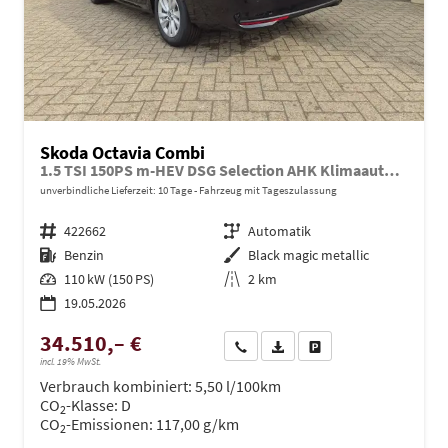
Skoda Octavia Combi
1.5 TSI 150PS m-HEV DSG Selection AHK Klimaautomatik ACC PDC v+h Rückf.Kamera Sitzheizung TWA Apple CarPlay Android Auto 16"LM
unverbindliche Lieferzeit:
10 Tage
Fahrzeug mit Tageszulassung
Fahrzeugnr.
422662
Getriebe
Automatik
Kraftstoff
Benzin
Außenfarbe
Black magic metallic
Leistung
110 kW (150 PS)
Kilometerstand
2 km
19.05.2026
34.510,– €
Wir rufen Sie an
PDF-Datei, Fahrzeugexposé dru
Drucken, parken oder ve
incl. 19% MwSt.
Verbrauch kombiniert:
5,50 l/100km
CO
-Klasse:
D
2
CO
-Emissionen:
117,00 g/km
2