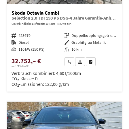
Skoda Octavia Combi
Selection 2,0 TDI 150 PS DSG-4 Jahre Garantie-Anhängerkupplung schwenkbar-PDC vorne und hinten-Sitzheizung-Smart Link-Sofort
unverbindliche Lieferzeit:
10 Tage
Neuwagen
Fahrzeugnr.
423679
Getriebe
Doppelkupplungsgetriebe (DSG)
Kraftstoff
Diesel
Außenfarbe
Graphitgrau Metallic
Leistung
110 kW (150 PS)
Kilometerstand
10 km
32.752,– €
Wir rufen Sie an
PDF-Datei, Fahrzeugexposé dru
Drucken, parken oder ve
incl. 19% MwSt.
Verbrauch kombiniert:
4,60 l/100km
CO
-Klasse:
D
2
CO
-Emissionen:
122,00 g/km
2