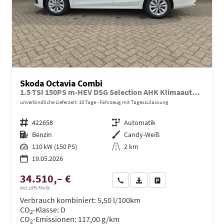
Skoda Octavia Combi
1.5 TSI 150PS m-HEV DSG Selection AHK Klimaautomatik ACC PDC v+h Rückf.Kamera Sitzheizung TWA Apple CarPlay Android Auto 16"LM
unverbindliche Lieferzeit:
10 Tage
Fahrzeug mit Tageszulassung
Fahrzeugnr.
422658
Getriebe
Automatik
Kraftstoff
Benzin
Außenfarbe
Candy-Weiß
Leistung
110 kW (150 PS)
Kilometerstand
2 km
19.05.2026
34.510,– €
Wir rufen Sie an
PDF-Datei, Fahrzeugexposé dru
Drucken, parken oder ve
incl. 19% MwSt.
Verbrauch kombiniert:
5,50 l/100km
CO
-Klasse:
D
2
CO
-Emissionen:
117,00 g/km
2