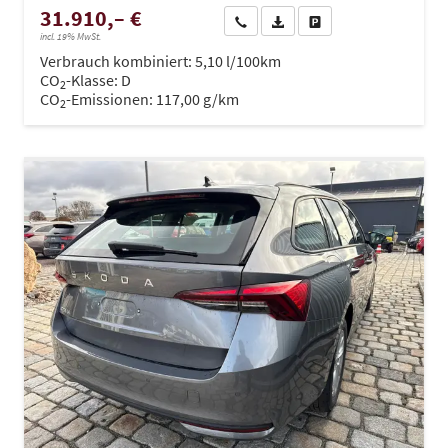
31.910,– €
Wir rufen Sie an
PDF-Datei, Fahrzeugexposé dru
Drucken, parken oder ve
incl. 19% MwSt.
Verbrauch kombiniert:
5,10 l/100km
CO
-Klasse:
D
2
CO
-Emissionen:
117,00 g/km
2