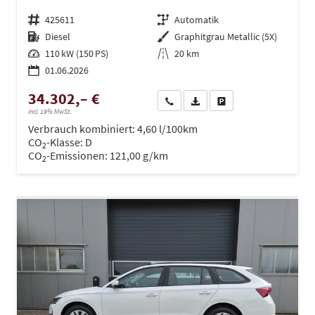
Fahrzeugnr.
425611
Getriebe
Automatik
Kraftstoff
Diesel
Außenfarbe
Graphitgrau Metallic (5X)
Leistung
110 kW (150 PS)
Kilometerstand
20 km
01.06.2026
34.302,– €
Wir rufen Sie an
PDF-Datei, Fahrzeugexposé dru
Drucken, parken oder ve
incl. 19% MwSt.
Verbrauch kombiniert:
4,60 l/100km
CO
-Klasse:
D
2
CO
-Emissionen:
121,00 g/km
2