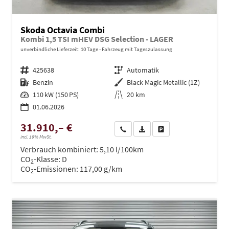
Skoda Octavia Combi
Kombi 1,5 TSI mHEV DSG Selection - LAGER
unverbindliche Lieferzeit:
10 Tage
Fahrzeug mit Tageszulassung
Fahrzeugnr.
425638
Getriebe
Automatik
Kraftstoff
Benzin
Außenfarbe
Black Magic Metallic (1Z)
Leistung
110 kW (150 PS)
Kilometerstand
20 km
01.06.2026
31.910,– €
Wir rufen Sie an
PDF-Datei, Fahrzeugexposé dru
Drucken, parken oder ve
incl. 19% MwSt.
Verbrauch kombiniert:
5,10 l/100km
CO
-Klasse:
D
2
CO
-Emissionen:
117,00 g/km
2