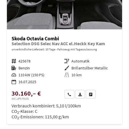
Skoda Octavia Combi
Selection DSG Selec Nav ACC el.Heckk Key Kam
unverbindliche Lieferzeit:
10 Tage
Fahrzeug mit Tageszulassung
Fahrzeugnr.
425678
Getriebe
Automatik
Kraftstoff
Benzin
Außenfarbe
Brillantsilber Metallic
Leistung
110 kW (150 PS)
Kilometerstand
10 km
16.07.2025
30.160,– €
Wir rufen Sie an
PDF-Datei, Fahrzeugexposé dru
Drucken, parken oder ve
incl. 19% MwSt.
Verbrauch kombiniert:
5,10 l/100km
CO
-Klasse:
C
2
CO
-Emissionen:
115,00 g/km
2