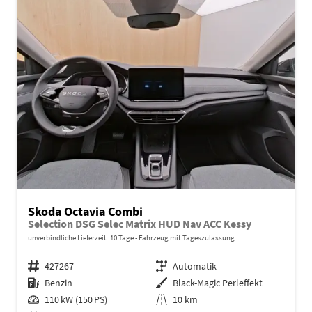
Skoda Octavia Combi
Selection DSG Selec Matrix HUD Nav ACC Kessy
unverbindliche Lieferzeit:
10 Tage
Fahrzeug mit Tageszulassung
Fahrzeugnr.
427267
Getriebe
Automatik
Kraftstoff
Benzin
Außenfarbe
Black-Magic Perleffekt
Leistung
110 kW (150 PS)
Kilometerstand
10 km