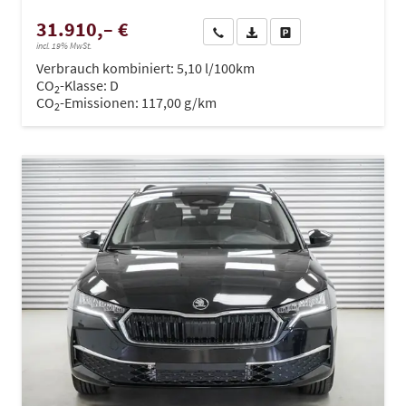
31.910,– €
Wir rufen Sie an
PDF-Datei, Fahrzeugexposé dru
Drucken, parken oder ve
incl. 19% MwSt.
Verbrauch kombiniert:
5,10 l/100km
CO
-Klasse:
D
2
CO
-Emissionen:
117,00 g/km
2