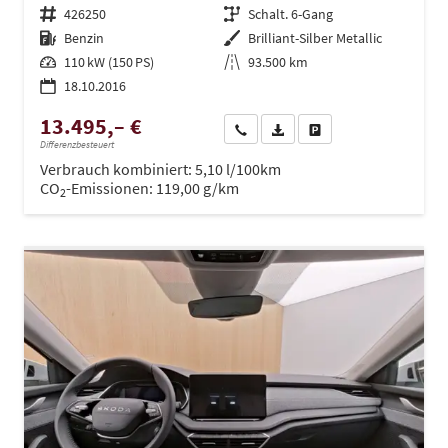
Fahrzeugnr.
426250
Getriebe
Schalt. 6-Gang
Kraftstoff
Benzin
Außenfarbe
Brilliant-Silber Metallic
Leistung
110 kW (150 PS)
Kilometerstand
93.500 km
18.10.2016
13.495,– €
Wir rufen Sie an
PDF-Datei, Fahrzeugexposé dru
Drucken, parken oder ve
Differenzbesteuert
Verbrauch kombiniert:
5,10 l/100km
CO
-Emissionen:
119,00 g/km
2