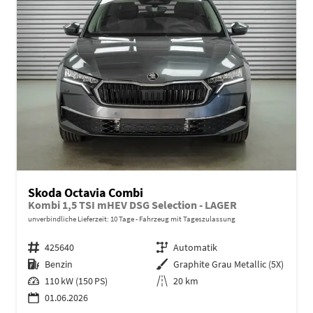
Skoda Octavia Combi
Kombi 1,5 TSI mHEV DSG Selection - LAGER
unverbindliche Lieferzeit:
10 Tage
Fahrzeug mit Tageszulassung
Fahrzeugnr.
425640
Getriebe
Automatik
Kraftstoff
Benzin
Außenfarbe
Graphite Grau Metallic (5X)
Leistung
110 kW (150 PS)
Kilometerstand
20 km
01.06.2026