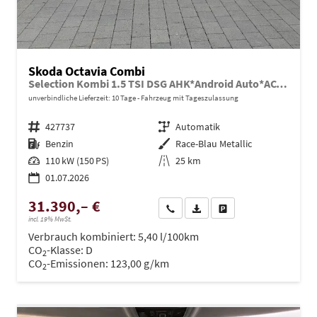
Skoda Octavia Combi
Selection Kombi 1.5 TSI DSG AHK*Android Auto*ACC*SHZ*E-Heck*Keyless*Kamera*2Z Klimaauto
unverbindliche Lieferzeit:
10 Tage
Fahrzeug mit Tageszulassung
Fahrzeugnr.
427737
Getriebe
Automatik
Kraftstoff
Benzin
Außenfarbe
Race-Blau Metallic
Leistung
110 kW (150 PS)
Kilometerstand
25 km
01.07.2026
31.390,– €
Wir rufen Sie an
PDF-Datei, Fahrzeugexposé dru
Drucken, parken oder ve
incl. 19% MwSt.
Verbrauch kombiniert:
5,40 l/100km
CO
-Klasse:
D
2
CO
-Emissionen:
123,00 g/km
2