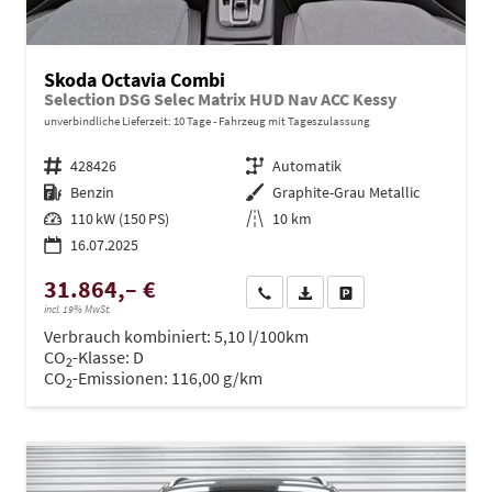
Skoda Octavia Combi
Selection DSG Selec Matrix HUD Nav ACC Kessy
unverbindliche Lieferzeit:
10 Tage
Fahrzeug mit Tageszulassung
Fahrzeugnr.
428426
Getriebe
Automatik
Kraftstoff
Benzin
Außenfarbe
Graphite-Grau Metallic
Leistung
110 kW (150 PS)
Kilometerstand
10 km
16.07.2025
31.864,– €
Wir rufen Sie an
PDF-Datei, Fahrzeugexposé dru
Drucken, parken oder ve
incl. 19% MwSt.
Verbrauch kombiniert:
5,10 l/100km
CO
-Klasse:
D
2
CO
-Emissionen:
116,00 g/km
2