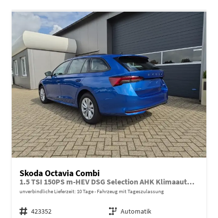
Skoda Octavia Combi
1.5 TSI 150PS m-HEV DSG Selection AHK Klimaautomatik ACC PDC v+h Rückf.Kamera Sitzheizung TWA Apple CarPlay Android Auto 16"LM
unverbindliche Lieferzeit:
10 Tage
Fahrzeug mit Tageszulassung
Fahrzeugnr.
423352
Getriebe
Automatik