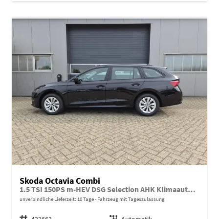
Skoda Octavia Combi
1.5 TSI 150PS m-HEV DSG Selection AHK Klimaautomatik ACC PDC v+h Rückf.Kamera Sitzheizung TWA Apple CarPlay Android Auto 16"LM
unverbindliche Lieferzeit:
10 Tage
Fahrzeug mit Tageszulassung