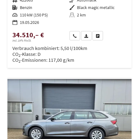
Fahrzeugnr.
422663
Getriebe
Automatik
Kraftstoff
Benzin
Außenfarbe
Black magic metallic
Leistung
110 kW (150 PS)
Kilometerstand
2 km
19.05.2026
34.510,– €
Wir rufen Sie an
PDF-Datei, Fahrzeugexposé dru
Drucken, parken oder ve
incl. 19% MwSt.
Verbrauch kombiniert:
5,50 l/100km
CO
-Klasse:
D
2
CO
-Emissionen:
117,00 g/km
2