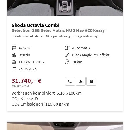
Skoda Octavia Combi
Selection DSG Selec Matrix HUD Nav ACC Kessy
unverbindliche Lieferzeit:
10 Tage
Fahrzeug mit Tageszulassung
Fahrzeugnr.
425207
Getriebe
Automatik
Kraftstoff
Benzin
Außenfarbe
Black-Magic Perleffekt
Leistung
110 kW (150 PS)
Kilometerstand
10 km
25.08.2025
31.740,– €
Wir rufen Sie an
PDF-Datei, Fahrzeugexposé dru
Drucken, parken oder ve
incl. 19% MwSt.
Verbrauch kombiniert:
5,10 l/100km
CO
-Klasse:
D
2
CO
-Emissionen:
116,00 g/km
2