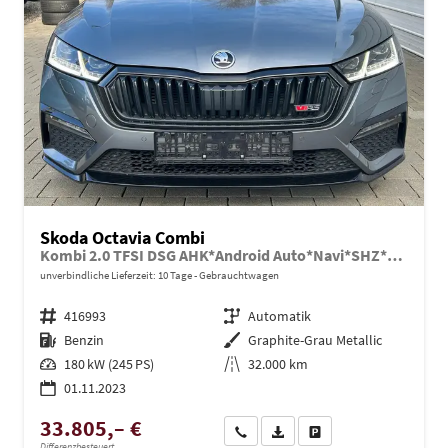
Skoda Octavia Combi
Kombi 2.0 TFSI DSG AHK*Android Auto*Navi*SHZ*Matrix*E-Heck*Totwinkel*ACC
unverbindliche Lieferzeit:
10 Tage
Gebrauchtwagen
Fahrzeugnr.
416993
Getriebe
Automatik
Kraftstoff
Benzin
Außenfarbe
Graphite-Grau Metallic
Leistung
180 kW (245 PS)
Kilometerstand
32.000 km
01.11.2023
33.805,– €
Wir rufen Sie an
PDF-Datei, Fahrzeugexposé dru
Drucken, parken oder ve
Differenzbesteuert