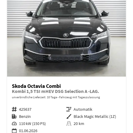
Skoda Octavia Combi
Kombi 1,5 TSI mHEV DSG Selection A -LAG.
unverbindliche Lieferzeit:
10 Tage
Fahrzeug mit Tageszulassung
Fahrzeugnr.
425637
Getriebe
Automatik
Kraftstoff
Benzin
Außenfarbe
Black Magic Metallic (1Z)
Leistung
110 kW (150 PS)
Kilometerstand
20 km
01.06.2026