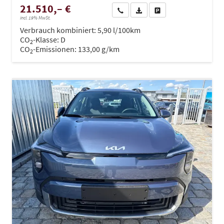
21.510,– €
Wir rufen Sie an
PDF-Datei, Fahrzeugexposé dru
Drucken, parken oder ve
incl. 19% MwSt.
Verbrauch kombiniert:
5,90 l/100km
CO
-Klasse:
D
2
CO
-Emissionen:
133,00 g/km
2