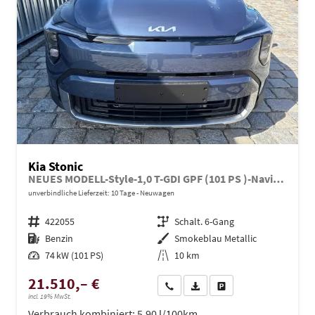
Kia Stonic
NEUES MODELL-Style-1,0 T-GDI GPF (101 PS )-Navi-Sitzheizung-Rückfahrkamera-DAB-Tempomat-Sitzheizung-Fernlichtassistent-2xPDC-Rückfahrkamera-sofort verfügbar
unverbindliche Lieferzeit:
10 Tage
Neuwagen
Fahrzeugnr.
422055
Getriebe
Schalt. 6-Gang
Kraftstoff
Benzin
Außenfarbe
Smokeblau Metallic
Leistung
74 kW (101 PS)
Kilometerstand
10 km
21.510,– €
Wir rufen Sie an
PDF-Datei, Fahrzeugexposé dru
Drucken, parken oder ve
incl. 19% MwSt.
Verbrauch kombiniert:
5,90 l/100km