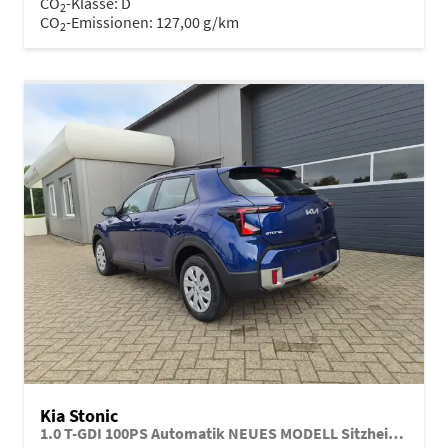
CO
-Klasse:
D
2
CO
-Emissionen:
127,00 g/km
2
Kia Stonic
1.0 T-GDI 100PS Automatik NEUES MODELL Sitzheizung Lenkradheizung PDC v+h Rückf.Kamera Klima Bluetooth Touchscreen Apple CarPlay Android Auto Tempomat