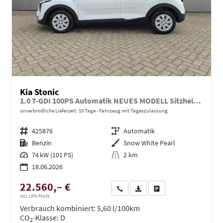
Kia Stonic
1.0 T-GDI 100PS Automatik NEUES MODELL Sitzheizung Lenkradheizung PDC v+h Rückf.Kamera Klima Bluetooth Touchscreen Apple CarPlay Android Auto Tempomat
unverbindliche Lieferzeit:
10 Tage
Fahrzeug mit Tageszulassung
Fahrzeugnr.
425876
Getriebe
Automatik
Kraftstoff
Benzin
Außenfarbe
Snow White Pearl
Leistung
74 kW (101 PS)
Kilometerstand
2 km
18.06.2026
22.560,– €
Wir rufen Sie an
PDF-Datei, Fahrzeugexposé dru
Drucken, parken oder ve
incl. 19% MwSt.
Verbrauch kombiniert:
5,60 l/100km
CO
-Klasse:
D
2