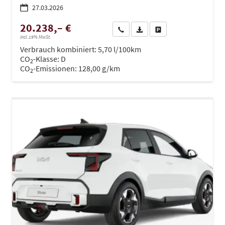
27.03.2026
20.238,– €
Wir rufen Sie an
PDF-Datei, Fahrzeugexposé dru
Drucken, parken oder ve
incl. 19% MwSt.
Verbrauch kombiniert:
5,70 l/100km
CO
-Klasse:
D
2
CO
-Emissionen:
128,00 g/km
2