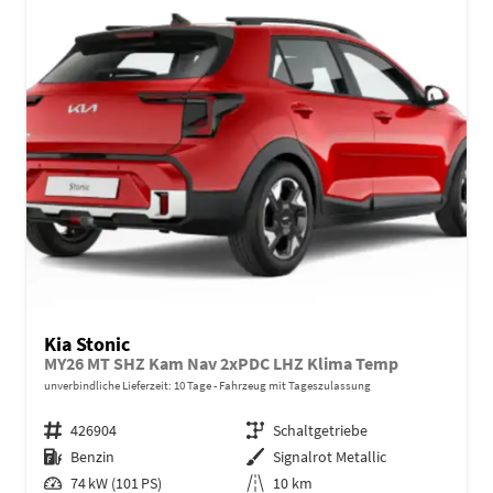
Kia Stonic
MY26 MT SHZ Kam Nav 2xPDC LHZ Klima Temp
unverbindliche Lieferzeit:
10 Tage
Fahrzeug mit Tageszulassung
Fahrzeugnr.
426904
Getriebe
Schaltgetriebe
Kraftstoff
Benzin
Außenfarbe
Signalrot Metallic
Leistung
74 kW (101 PS)
Kilometerstand
10 km