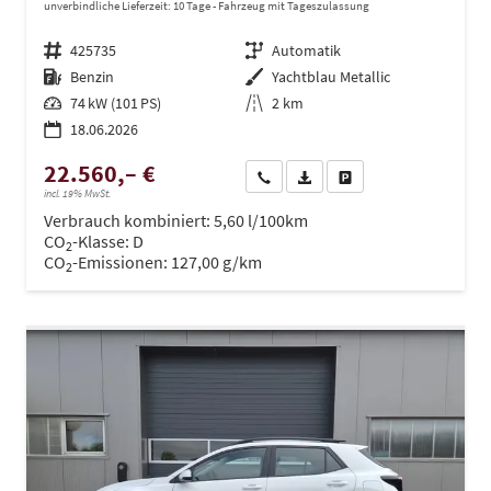
unverbindliche Lieferzeit:
10 Tage
Fahrzeug mit Tageszulassung
Fahrzeugnr.
425735
Getriebe
Automatik
Kraftstoff
Benzin
Außenfarbe
Yachtblau Metallic
Leistung
74 kW (101 PS)
Kilometerstand
2 km
18.06.2026
22.560,– €
Wir rufen Sie an
PDF-Datei, Fahrzeugexposé dru
Drucken, parken oder ve
incl. 19% MwSt.
Verbrauch kombiniert:
5,60 l/100km
CO
-Klasse:
D
2
CO
-Emissionen:
127,00 g/km
2