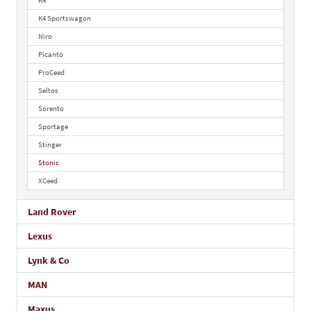
K4
K4 Sportswagon
Niro
Picanto
ProCeed
Seltos
Sorento
Sportage
Stinger
Stonic
XCeed
Land Rover
Lexus
Lynk & Co
MAN
Maxus