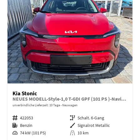
Kia Stonic
NEUES MODELL-Style-1,0 T-GDI GPF (101 PS )-Navi-Sitzheizung-Rückfahrkamera-DAB-Tempomat-Sitzheizung-Fernlichtassistent-2xPDC-Rückfahrkamera-sofort verfügbar
unverbindliche Lieferzeit:
10 Tage
Neuwagen
Fahrzeugnr.
422053
Getriebe
Schalt. 6-Gang
Kraftstoff
Benzin
Außenfarbe
Signalrot Metallic
Leistung
74 kW (101 PS)
Kilometerstand
10 km