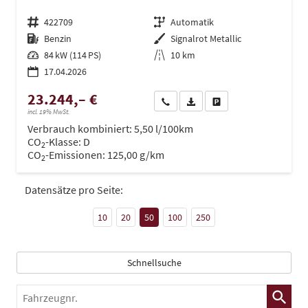
Fahrzeugnr.
422709
Getriebe
Automatik
Kraftstoff
Benzin
Außenfarbe
Signalrot Metallic
Leistung
84 kW (114 PS)
Kilometerstand
10 km
17.04.2026
23.244,– €
Wir rufen Sie an
PDF-Datei, Fahrzeugexposé dru
Drucken, parken oder ve
incl. 19% MwSt.
Verbrauch kombiniert:
5,50 l/100km
CO
-Klasse:
D
2
CO
-Emissionen:
125,00 g/km
2
Datensätze pro Seite:
10
20
50
100
250
Schnellsuche
Fahrzeugnr.