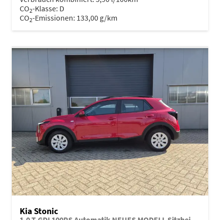
CO
-Klasse:
D
2
CO
-Emissionen:
133,00 g/km
2
Kia Stonic
1.0 T-GDI 100PS Automatik NEUES MODELL Sitzheizung Lenkradheizung PDC v+h Rückf.Kamera Klima Bluetooth Touchscreen Apple CarPlay Android Auto Tempomat