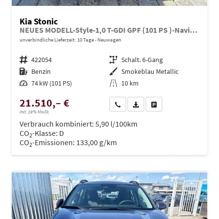
Kia Stonic
NEUES MODELL-Style-1,0 T-GDI GPF (101 PS )-Navi-Sitzheizung-Rückfahrkamera-DAB-Tempomat-Sitzheizung-Fernlichtassistent-2xPDC-Rückfahrkamera-sofort verfügbar
unverbindliche Lieferzeit:
10 Tage
Neuwagen
Fahrzeugnr.
422054
Getriebe
Schalt. 6-Gang
Kraftstoff
Benzin
Außenfarbe
Smokeblau Metallic
Leistung
74 kW (101 PS)
Kilometerstand
10 km
21.510,– €
Wir rufen Sie an
PDF-Datei, Fahrzeugexposé dru
Drucken, parken oder ve
incl. 19% MwSt.
Verbrauch kombiniert:
5,90 l/100km
CO
-Klasse:
D
2
CO
-Emissionen:
133,00 g/km
2