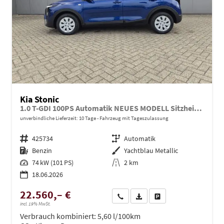
Kia Stonic
1.0 T-GDI 100PS Automatik NEUES MODELL Sitzheizung Lenkradheizung PDC v+h Rückf.Kamera Klima Bluetooth Touchscreen Apple CarPlay Android Auto Tempomat
unverbindliche Lieferzeit:
10 Tage
Fahrzeug mit Tageszulassung
Fahrzeugnr.
425734
Getriebe
Automatik
Kraftstoff
Benzin
Außenfarbe
Yachtblau Metallic
Leistung
74 kW (101 PS)
Kilometerstand
2 km
18.06.2026
22.560,– €
Wir rufen Sie an
PDF-Datei, Fahrzeugexposé dru
Drucken, parken oder ve
incl. 19% MwSt.
Verbrauch kombiniert:
5,60 l/100km