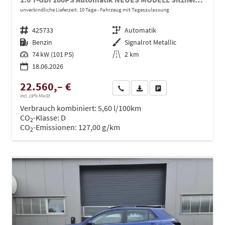
unverbindliche Lieferzeit:
10 Tage
Fahrzeug mit Tageszulassung
Fahrzeugnr.
425733
Getriebe
Automatik
Kraftstoff
Benzin
Außenfarbe
Signalrot Metallic
Leistung
74 kW (101 PS)
Kilometerstand
2 km
18.06.2026
22.560,– €
Wir rufen Sie an
PDF-Datei, Fahrzeugexposé dru
Drucken, parken oder ve
incl. 19% MwSt.
Verbrauch kombiniert:
5,60 l/100km
CO
-Klasse:
D
2
CO
-Emissionen:
127,00 g/km
2