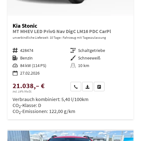
Kia Stonic
MT MHEV LED PrivG Nav DigC LM16 PDC CarPl
unverbindliche Lieferzeit:
10 Tage
Fahrzeug mit Tageszulassung
Fahrzeugnr.
428474
Getriebe
Schaltgetriebe
Kraftstoff
Benzin
Außenfarbe
Schneeweiß
Leistung
84 kW (114 PS)
Kilometerstand
10 km
27.02.2026
21.038,– €
Wir rufen Sie an
PDF-Datei, Fahrzeugexposé dru
Drucken, parken oder ve
incl. 19% MwSt.
Verbrauch kombiniert:
5,40 l/100km
CO
-Klasse:
D
2
CO
-Emissionen:
122,00 g/km
2