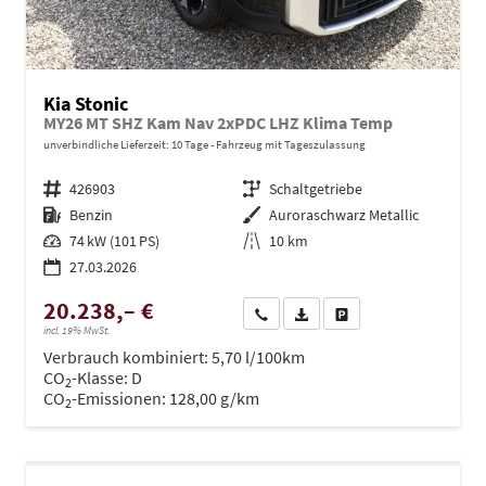
Kia Stonic
MY26 MT SHZ Kam Nav 2xPDC LHZ Klima Temp
unverbindliche Lieferzeit:
10 Tage
Fahrzeug mit Tageszulassung
Fahrzeugnr.
426903
Getriebe
Schaltgetriebe
Kraftstoff
Benzin
Außenfarbe
Auroraschwarz Metallic
Leistung
74 kW (101 PS)
Kilometerstand
10 km
27.03.2026
20.238,– €
Wir rufen Sie an
PDF-Datei, Fahrzeugexposé dru
Drucken, parken oder ve
incl. 19% MwSt.
Verbrauch kombiniert:
5,70 l/100km
CO
-Klasse:
D
2
CO
-Emissionen:
128,00 g/km
2