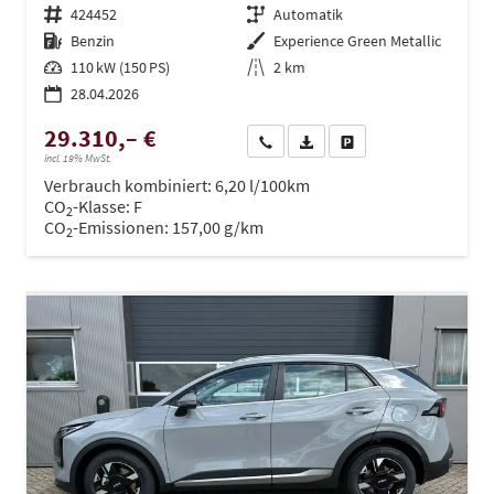
Fahrzeugnr.
424452
Getriebe
Automatik
Kraftstoff
Benzin
Außenfarbe
Experience Green Metallic
Leistung
110 kW (150 PS)
Kilometerstand
2 km
28.04.2026
29.310,– €
Wir rufen Sie an
PDF-Datei, Fahrzeugexposé dru
Drucken, parken oder ve
incl. 19% MwSt.
Verbrauch kombiniert:
6,20 l/100km
CO
-Klasse:
F
2
CO
-Emissionen:
157,00 g/km
2