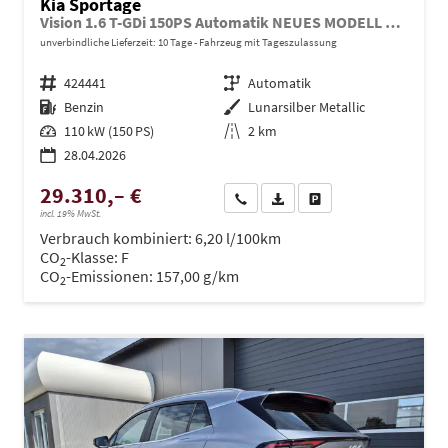
Kia Sportage
Vision 1.6 T-GDi 150PS Automatik NEUES MODELL MY26 FACELIFT Sitzheizung Lenkradheizung Klimaautomatik Navi Bluetooth Touchscreen Apple CarPlay Android Auto PDC v+h 17"LM Rückf.Kamera ACC 2x Keyless
unverbindliche Lieferzeit:
10 Tage
Fahrzeug mit Tageszulassung
Fahrzeugnr.
424441
Getriebe
Automatik
Kraftstoff
Benzin
Außenfarbe
Lunarsilber Metallic
Leistung
110 kW (150 PS)
Kilometerstand
2 km
28.04.2026
29.310,– €
Wir rufen Sie an
PDF-Datei, Fahrzeugexposé dru
Drucken, parken oder ve
incl. 19% MwSt.
Verbrauch kombiniert:
6,20 l/100km
CO
-Klasse:
F
2
CO
-Emissionen:
157,00 g/km
2