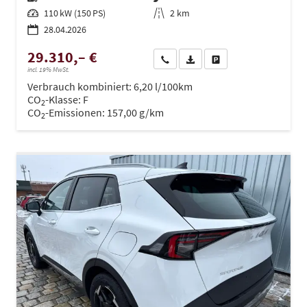
Leistung
110 kW (150 PS)
Kilometerstand
2 km
28.04.2026
29.310,– €
Wir rufen Sie an
PDF-Datei, Fahrzeugexposé dru
Drucken, parken oder ve
incl. 19% MwSt.
Verbrauch kombiniert:
6,20 l/100km
CO
-Klasse:
F
2
CO
-Emissionen:
157,00 g/km
2