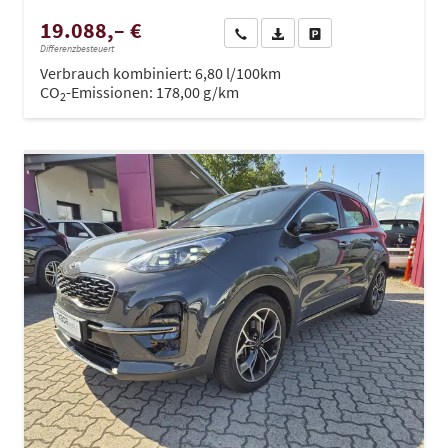
19.088,– €
Wir rufen Sie an
PDF-Datei, Fahrzeugexposé dru
Drucken, parken oder ve
Differenzbesteuert
Verbrauch kombiniert:
6,80 l/100km
CO
-Emissionen:
178,00 g/km
2