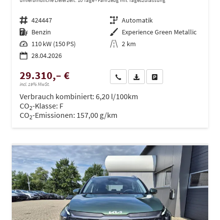
unverbindliche Lieferzeit:
10 Tage
Fahrzeug mit Tageszulassung
Fahrzeugnr.
424447
Getriebe
Automatik
Kraftstoff
Benzin
Außenfarbe
Experience Green Metallic
Leistung
110 kW (150 PS)
Kilometerstand
2 km
28.04.2026
29.310,– €
Wir rufen Sie an
PDF-Datei, Fahrzeugexposé dru
Drucken, parken oder ve
incl. 19% MwSt.
Verbrauch kombiniert:
6,20 l/100km
CO
-Klasse:
F
2
CO
-Emissionen:
157,00 g/km
2