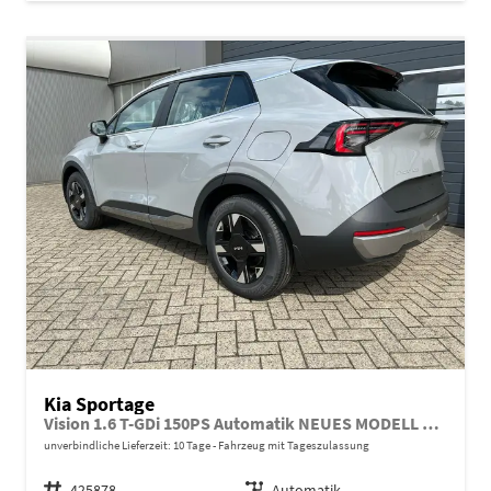
Kia Sportage
Vision 1.6 T-GDi 150PS Automatik NEUES MODELL MY26 FACELIFT Sitzheizung Lenkradheizung Klimaautomatik Navi Bluetooth Touchscreen Apple CarPlay Android Auto PDC v+h 17"LM Rückf.Kamera ACC 2x Keyless
unverbindliche Lieferzeit:
10 Tage
Fahrzeug mit Tageszulassung
Fahrzeugnr.
425878
Getriebe
Automatik