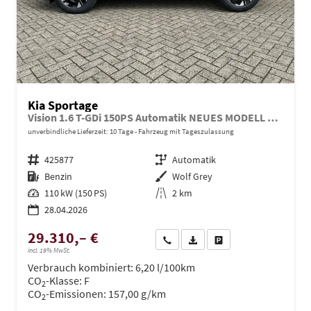
Kia Sportage
Vision 1.6 T-GDi 150PS Automatik NEUES MODELL MY26 FACELIFT Sitzheizung Lenkradheizung Klimaautomatik Navi Bluetooth Touchscreen Apple CarPlay Android Auto PDC v+h 17"LM Rückf.Kamera ACC 2x Keyless
unverbindliche Lieferzeit:
10 Tage
Fahrzeug mit Tageszulassung
Fahrzeugnr.
425877
Getriebe
Automatik
Kraftstoff
Benzin
Außenfarbe
Wolf Grey
Leistung
110 kW (150 PS)
Kilometerstand
2 km
28.04.2026
29.310,– €
Wir rufen Sie an
PDF-Datei, Fahrzeugexposé dru
Drucken, parken oder ve
incl. 19% MwSt.
Verbrauch kombiniert:
6,20 l/100km
CO
-Klasse:
F
2
CO
-Emissionen:
157,00 g/km
2