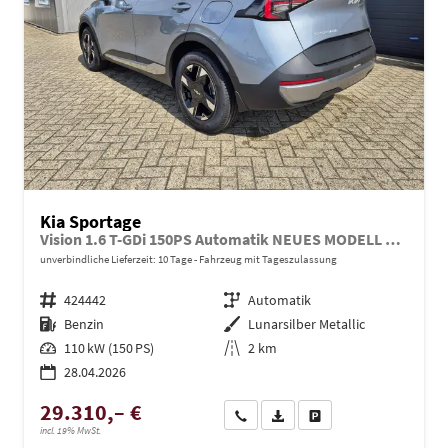
Kia Sportage
Vision 1.6 T-GDi 150PS Automatik NEUES MODELL MY26 FACELIFT Sitzheizung Lenkradheizung Klimaautomatik Navi Bluetooth Touchscreen Apple CarPlay Android Auto PDC v+h 17"LM Rückf.Kamera ACC 2x Keyless
unverbindliche Lieferzeit:
10 Tage
Fahrzeug mit Tageszulassung
Fahrzeugnr.
424442
Getriebe
Automatik
Kraftstoff
Benzin
Außenfarbe
Lunarsilber Metallic
Leistung
110 kW (150 PS)
Kilometerstand
2 km
28.04.2026
29.310,– €
Wir rufen Sie an
PDF-Datei, Fahrzeugexposé dru
Drucken, parken oder ve
incl. 19% MwSt.