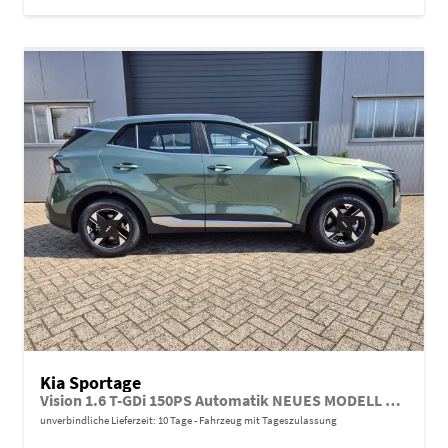
Kia Sportage
Vision 1.6 T-GDi 150PS Automatik NEUES MODELL MY26 FACELIFT Sitzheizung Lenkradheizung Klimaautomatik Navi Bluetooth Touchscreen Apple CarPlay Android Auto PDC v+h 17"LM Rückf.Kamera ACC 2x Keyless
unverbindliche Lieferzeit:
10 Tage
Fahrzeug mit Tageszulassung