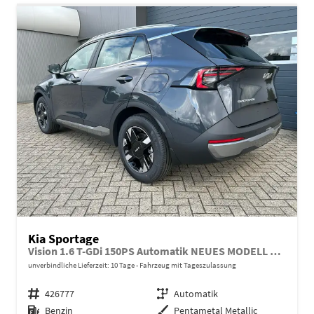
Kia Sportage
Vision 1.6 T-GDi 150PS Automatik NEUES MODELL MY26 FACELIFT Sitzheizung Lenkradheizung Klimaautomatik Navi Bluetooth Touchscreen Apple CarPlay Android Auto PDC v+h 17"LM Rückf.Kamera ACC 2x Keyless
unverbindliche Lieferzeit:
10 Tage
Fahrzeug mit Tageszulassung
Fahrzeugnr.
426777
Getriebe
Automatik
Kraftstoff
Benzin
Außenfarbe
Pentametal Metallic