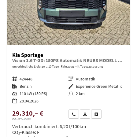
Kia Sportage
Vision 1.6 T-GDi 150PS Automatik NEUES MODELL MY26 FACELIFT Sitzheizung Lenkradheizung Klimaautomatik Navi Bluetooth Touchscreen Apple CarPlay Android Auto PDC v+h 17"LM Rückf.Kamera ACC 2x Keyless
unverbindliche Lieferzeit:
10 Tage
Fahrzeug mit Tageszulassung
Fahrzeugnr.
424448
Getriebe
Automatik
Kraftstoff
Benzin
Außenfarbe
Experience Green Metallic
Leistung
110 kW (150 PS)
Kilometerstand
2 km
28.04.2026
29.310,– €
Wir rufen Sie an
PDF-Datei, Fahrzeugexposé dru
Drucken, parken oder ve
incl. 19% MwSt.
Verbrauch kombiniert:
6,20 l/100km
CO
-Klasse:
F
2