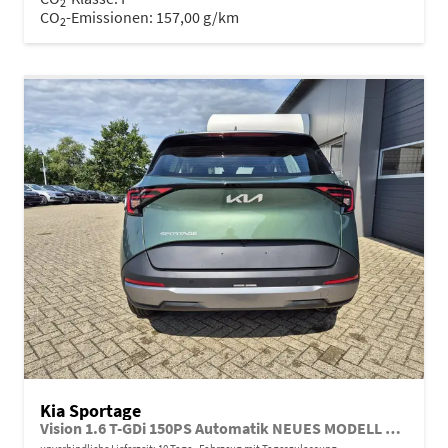
2
CO
-Emissionen:
157,00 g/km
2
Kia Sportage
Vision 1.6 T-GDi 150PS Automatik NEUES MODELL MY26 FACELIFT Sitzheizung Lenkradheizung Klimaautomatik Navi Bluetooth Touchscreen Apple CarPlay Android Auto PDC v+h 17"LM Rückf.Kamera ACC 2x Keyless