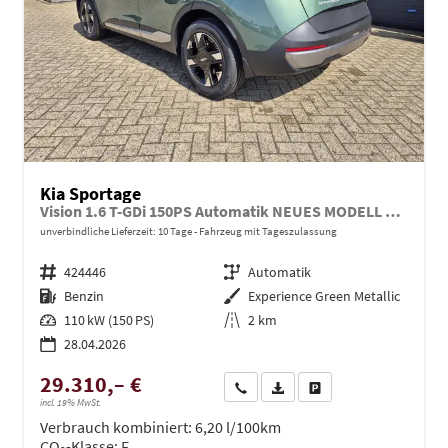
Kia Sportage
Vision 1.6 T-GDi 150PS Automatik NEUES MODELL MY26 FACELIFT Sitzheizung Lenkradheizung Klimaautomatik Navi Bluetooth Touchscreen Apple CarPlay Android Auto PDC v+h 17"LM Rückf.Kamera ACC 2x Keyless
unverbindliche Lieferzeit:
10 Tage
Fahrzeug mit Tageszulassung
Fahrzeugnr.
424446
Getriebe
Automatik
Kraftstoff
Benzin
Außenfarbe
Experience Green Metallic
Leistung
110 kW (150 PS)
Kilometerstand
2 km
28.04.2026
29.310,– €
Wir rufen Sie an
PDF-Datei, Fahrzeugexposé dru
Drucken, parken oder ve
incl. 19% MwSt.
Verbrauch kombiniert:
6,20 l/100km
CO
-Klasse:
F