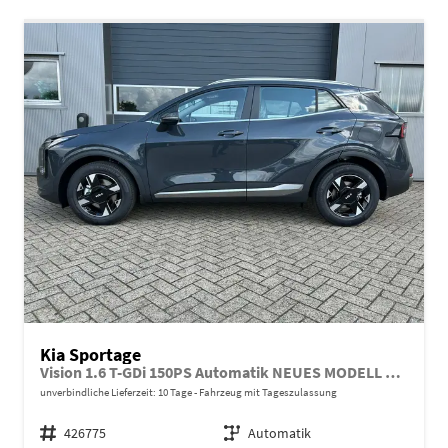
Kia Sportage
Vision 1.6 T-GDi 150PS Automatik NEUES MODELL MY26 FACELIFT Sitzheizung Lenkradheizung Klimaautomatik Navi Bluetooth Touchscreen Apple CarPlay Android Auto PDC v+h 17"LM Rückf.Kamera ACC 2x Keyless
unverbindliche Lieferzeit:
10 Tage
Fahrzeug mit Tageszulassung
Fahrzeugnr.
426775
Getriebe
Automatik