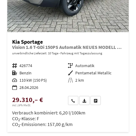
Kia Sportage
Vision 1.6 T-GDi 150PS Automatik NEUES MODELL MY26 FACELIFT Sitzheizung Lenkradheizung Klimaautomatik Navi Bluetooth Touchscreen Apple CarPlay Android Auto PDC v+h 17"LM Rückf.Kamera ACC 2x Keyless
unverbindliche Lieferzeit:
10 Tage
Fahrzeug mit Tageszulassung
Fahrzeugnr.
426774
Getriebe
Automatik
Kraftstoff
Benzin
Außenfarbe
Pentametal Metallic
Leistung
110 kW (150 PS)
Kilometerstand
2 km
28.04.2026
29.310,– €
Wir rufen Sie an
PDF-Datei, Fahrzeugexposé dru
Drucken, parken oder ve
incl. 19% MwSt.
Verbrauch kombiniert:
6,20 l/100km
CO
-Klasse:
F
2
CO
-Emissionen:
157,00 g/km
2