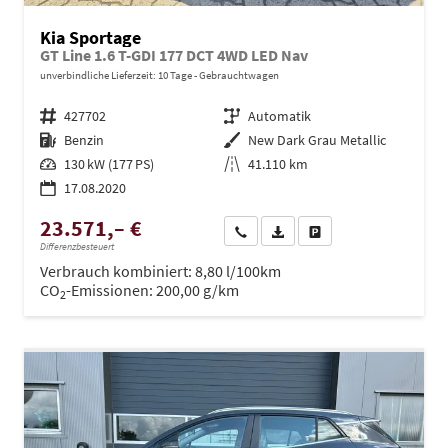
Kia Sportage
GT Line 1.6 T-GDI 177 DCT 4WD LED Nav
unverbindliche Lieferzeit:
10 Tage
Gebrauchtwagen
Fahrzeugnr.
427702
Getriebe
Automatik
Kraftstoff
Benzin
Außenfarbe
New Dark Grau Metallic
Leistung
130 kW (177 PS)
Kilometerstand
41.110 km
17.08.2020
23.571,– €
Wir rufen Sie an
PDF-Datei, Fahrzeugexposé dru
Drucken, parken oder ve
Differenzbesteuert
Verbrauch kombiniert:
8,80 l/100km
CO
-Emissionen:
200,00 g/km
2