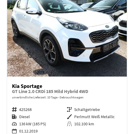
Kia Sportage
GT Line 2.0 CRDi 185 Mild Hybrid 4WD
unverbindliche Lieferzeit:
10 Tage
Gebrauchtwagen
Fahrzeugnr.
425268
Getriebe
Schaltgetriebe
Kraftstoff
Diesel
Außenfarbe
Perlmutt Weiß Metallic
Leistung
136 kW (185 PS)
Kilometerstand
102.100 km
01.12.2019