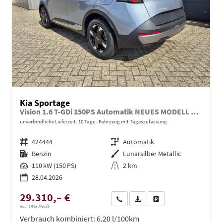
Kia Sportage
Vision 1.6 T-GDi 150PS Automatik NEUES MODELL MY26 FACELIFT Sitzheizung Lenkradheizung Klimaautomatik Navi Bluetooth Touchscreen Apple CarPlay Android Auto PDC v+h 17"LM Rückf.Kamera ACC 2x Keyless
unverbindliche Lieferzeit:
10 Tage
Fahrzeug mit Tageszulassung
Fahrzeugnr.
424444
Getriebe
Automatik
Kraftstoff
Benzin
Außenfarbe
Lunarsilber Metallic
Leistung
110 kW (150 PS)
Kilometerstand
2 km
28.04.2026
29.310,– €
Wir rufen Sie an
PDF-Datei, Fahrzeugexposé dru
Drucken, parken oder ve
incl. 19% MwSt.
Verbrauch kombiniert:
6,20 l/100km