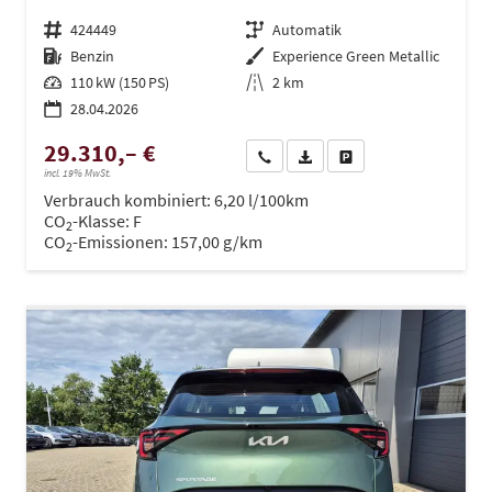
Fahrzeugnr.
424449
Getriebe
Automatik
Kraftstoff
Benzin
Außenfarbe
Experience Green Metallic
Leistung
110 kW (150 PS)
Kilometerstand
2 km
28.04.2026
29.310,– €
Wir rufen Sie an
PDF-Datei, Fahrzeugexposé dru
Drucken, parken oder ve
incl. 19% MwSt.
Verbrauch kombiniert:
6,20 l/100km
CO
-Klasse:
F
2
CO
-Emissionen:
157,00 g/km
2