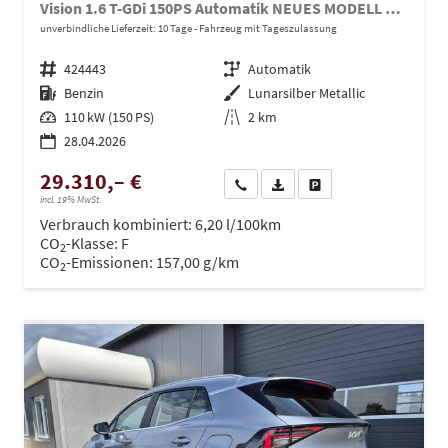
Vision 1.6 T-GDi 150PS Automatik NEUES MODELL MY26 FACELIFT Sitzheizung Lenkradheizung Klimaautomatik Navi Bluetooth Touchscreen Apple CarPlay Android Auto PDC v+h 17"LM Rückf.Kamera ACC 2x Keyless
unverbindliche Lieferzeit:
10 Tage
Fahrzeug mit Tageszulassung
Fahrzeugnr.
424443
Getriebe
Automatik
Kraftstoff
Benzin
Außenfarbe
Lunarsilber Metallic
Leistung
110 kW (150 PS)
Kilometerstand
2 km
28.04.2026
29.310,– €
Wir rufen Sie an
PDF-Datei, Fahrzeugexposé dru
Drucken, parken oder ve
incl. 19% MwSt.
Verbrauch kombiniert:
6,20 l/100km
CO
-Klasse:
F
2
CO
-Emissionen:
157,00 g/km
2