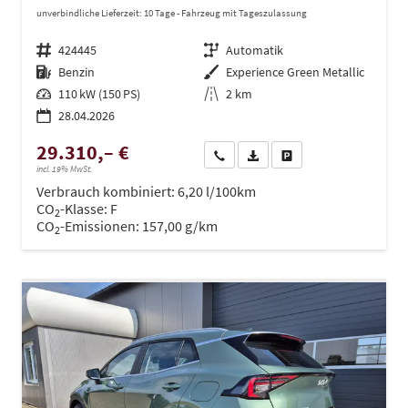
unverbindliche Lieferzeit:
10 Tage
Fahrzeug mit Tageszulassung
Fahrzeugnr.
424445
Getriebe
Automatik
Kraftstoff
Benzin
Außenfarbe
Experience Green Metallic
Leistung
110 kW (150 PS)
Kilometerstand
2 km
28.04.2026
29.310,– €
Wir rufen Sie an
PDF-Datei, Fahrzeugexposé dru
Drucken, parken oder ve
incl. 19% MwSt.
Verbrauch kombiniert:
6,20 l/100km
CO
-Klasse:
F
2
CO
-Emissionen:
157,00 g/km
2