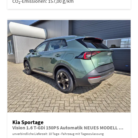
CO
-Emissionen:
157,00 g/km
2
Kia Sportage
Vision 1.6 T-GDi 150PS Automatik NEUES MODELL MY26 FACELIFT Sitzheizung Lenkradheizung Klimaautomatik Navi Bluetooth Touchscreen Apple CarPlay Android Auto PDC v+h 17"LM Rückf.Kamera ACC 2x Keyless
unverbindliche Lieferzeit:
10 Tage
Fahrzeug mit Tageszulassung