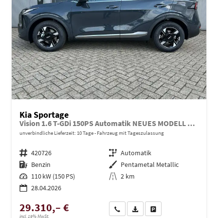
Kia Sportage
Vision 1.6 T-GDi 150PS Automatik NEUES MODELL MY26 FACELIFT Sitzheizung Lenkradheizung Klimaautomatik Navi Bluetooth Touchscreen Apple CarPlay Android Auto PDC v+h 17"LM Rückf.Kamera ACC 2x Keyless
unverbindliche Lieferzeit:
10 Tage
Fahrzeug mit Tageszulassung
Fahrzeugnr.
420726
Getriebe
Automatik
Kraftstoff
Benzin
Außenfarbe
Pentametal Metallic
Leistung
110 kW (150 PS)
Kilometerstand
2 km
28.04.2026
29.310,– €
Wir rufen Sie an
PDF-Datei, Fahrzeugexposé dru
Drucken, parken oder ve
incl. 19% MwSt.