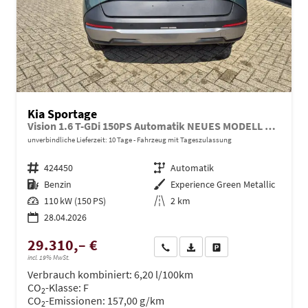
Kia Sportage
Vision 1.6 T-GDi 150PS Automatik NEUES MODELL MY26 FACELIFT Sitzheizung Lenkradheizung Klimaautomatik Navi Bluetooth Touchscreen Apple CarPlay Android Auto PDC v+h 17"LM Rückf.Kamera ACC 2x Keyless
unverbindliche Lieferzeit:
10 Tage
Fahrzeug mit Tageszulassung
Fahrzeugnr.
424450
Getriebe
Automatik
Kraftstoff
Benzin
Außenfarbe
Experience Green Metallic
Leistung
110 kW (150 PS)
Kilometerstand
2 km
28.04.2026
29.310,– €
Wir rufen Sie an
PDF-Datei, Fahrzeugexposé dru
Drucken, parken oder ve
incl. 19% MwSt.
Verbrauch kombiniert:
6,20 l/100km
CO
-Klasse:
F
2
CO
-Emissionen:
157,00 g/km
2