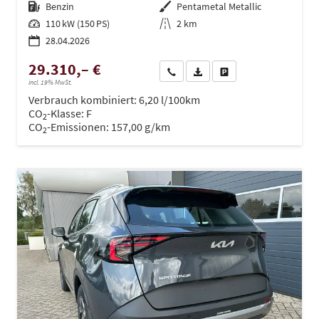
Kraftstoff
Benzin
Außenfarbe
Pentametal Metallic
Leistung
110 kW (150 PS)
Kilometerstand
2 km
28.04.2026
29.310,– €
Wir rufen Sie an
PDF-Datei, Fahrzeugexposé dru
Drucken, parken oder ve
incl. 19% MwSt.
Verbrauch kombiniert:
6,20 l/100km
CO
-Klasse:
F
2
CO
-Emissionen:
157,00 g/km
2