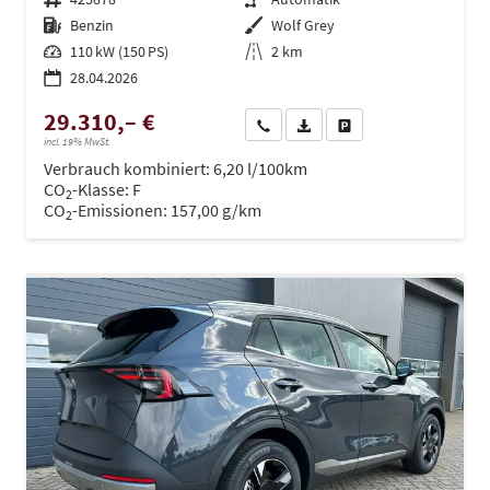
Kraftstoff
Benzin
Außenfarbe
Wolf Grey
Leistung
110 kW (150 PS)
Kilometerstand
2 km
28.04.2026
29.310,– €
Wir rufen Sie an
PDF-Datei, Fahrzeugexposé dru
Drucken, parken oder ve
incl. 19% MwSt.
Verbrauch kombiniert:
6,20 l/100km
CO
-Klasse:
F
2
CO
-Emissionen:
157,00 g/km
2