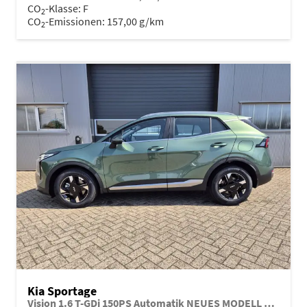
CO
-Klasse:
F
2
CO
-Emissionen:
157,00 g/km
2
Kia Sportage
Vision 1.6 T-GDi 150PS Automatik NEUES MODELL MY26 FACELIFT Sitzheizung Lenkradheizung Klimaautomatik Navi Bluetooth Touchscreen Apple CarPlay Android Auto PDC v+h 17"LM Rückf.Kamera ACC 2x Keyless