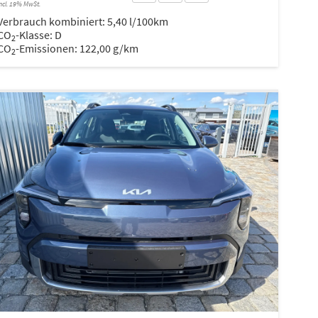
ncl. 19% MwSt.
Verbrauch kombiniert:
5,40 l/100km
CO
-Klasse:
D
2
CO
-Emissionen:
122,00 g/km
2