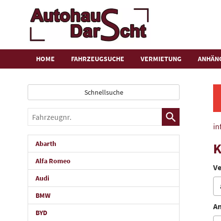
HOME
FAHRZEUGSUCHE
VERMIETUNG
ANHÄN
Schnellsuche
Fahrzeugnr.
in
Abarth
K
Alfa Romeo
Ve
Audi
BMW
An
BYD