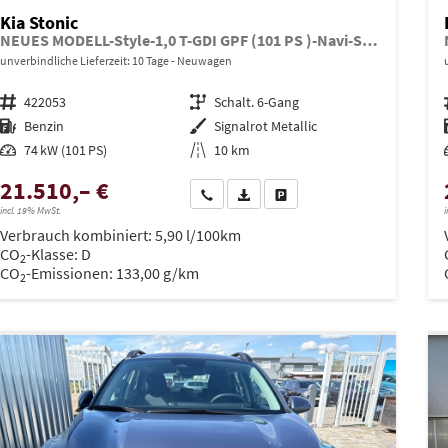
Kia Stonic
NEUES MODELL-Style-1,0 T-GDI GPF (101 PS )-Navi-Sitzheizung-Rückfahrkamera-DAB-Tempomat-Sitzheizung-Fernlichtassistent-2xPDC-Rückfahrkamera-sofort verfügbar
unverbindliche Lieferzeit:
10 Tage
Neuwagen
Fahrzeugnr.
422053
Getriebe
Schalt. 6-Gang
Kraftstoff
Benzin
Außenfarbe
Signalrot Metallic
Leistung
74 kW (101 PS)
Kilometerstand
10 km
21.510,– €
Wir rufen Sie an
PDF-Datei, Fahrzeugexposé drucken
Drucken, parken oder vergleich
incl. 19% MwSt.
i
Verbrauch kombiniert:
5,90 l/100km
CO
-Klasse:
D
2
CO
-Emissionen:
133,00 g/km
2