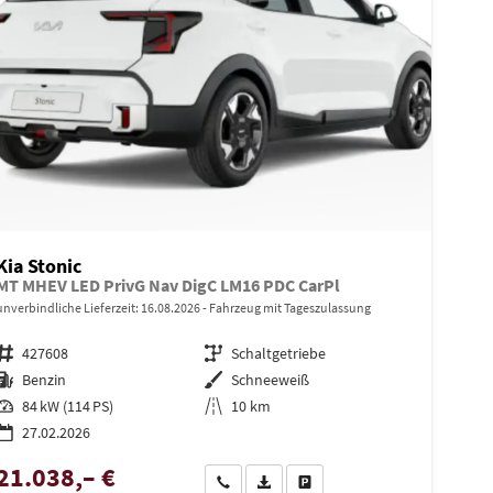
Kia Stonic
MT MHEV LED PrivG Nav DigC LM16 PDC CarPl
unverbindliche Lieferzeit:
16.08.2026
Fahrzeug mit Tageszulassung
Fahrzeugnr.
427608
Getriebe
Schaltgetriebe
Kraftstoff
Benzin
Außenfarbe
Schneeweiß
Leistung
84 kW (114 PS)
Kilometerstand
10 km
27.02.2026
21.038,– €
en
Wir rufen Sie an
PDF-Datei, Fahrzeugexposé drucken
Drucken, parken oder vergleiche