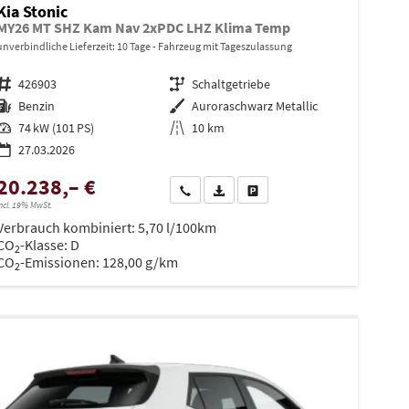
Kia Stonic
MY26 MT SHZ Kam Nav 2xPDC LHZ Klima Temp
unverbindliche Lieferzeit:
10 Tage
Fahrzeug mit Tageszulassung
Fahrzeugnr.
426903
Getriebe
Schaltgetriebe
Kraftstoff
Benzin
Außenfarbe
Auroraschwarz Metallic
Leistung
74 kW (101 PS)
Kilometerstand
10 km
27.03.2026
20.238,– €
Wir rufen Sie an
PDF-Datei, Fahrzeugexposé drucken
Drucken, parken oder vergleiche
ncl. 19% MwSt.
Verbrauch kombiniert:
5,70 l/100km
en
CO
-Klasse:
D
2
CO
-Emissionen:
128,00 g/km
2