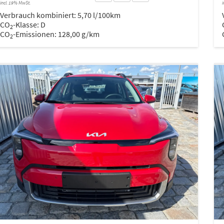
incl. 19% MwSt.
i
Verbrauch kombiniert:
5,70 l/100km
CO
-Klasse:
D
2
CO
-Emissionen:
128,00 g/km
2