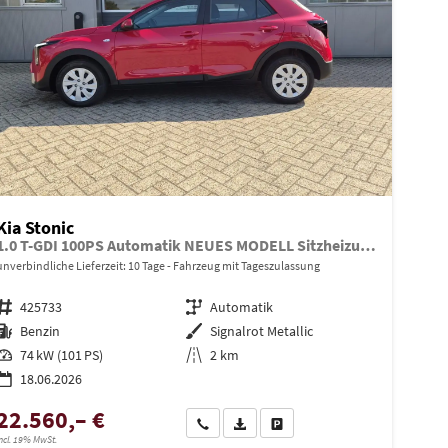
Kia Stonic
1.0 T-GDI 100PS Automatik NEUES MODELL Sitzheizung Lenkradheizung PDC v+h Rückf.Kamera Klima Bluetooth Touchscreen Apple CarPlay Android Auto Tempomat
unverbindliche Lieferzeit:
10 Tage
Fahrzeug mit Tageszulassung
Fahrzeugnr.
425733
Getriebe
Automatik
Kraftstoff
Benzin
Außenfarbe
Signalrot Metallic
Leistung
74 kW (101 PS)
Kilometerstand
2 km
18.06.2026
22.560,– €
en
Wir rufen Sie an
PDF-Datei, Fahrzeugexposé drucken
Drucken, parken oder vergleiche
ncl. 19% MwSt.