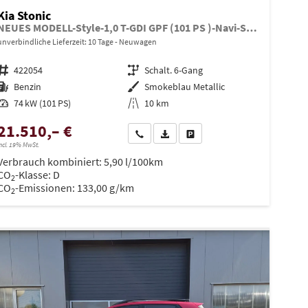
Kia Stonic
NEUES MODELL-Style-1,0 T-GDI GPF (101 PS )-Navi-Sitzheizung-Rückfahrkamera-DAB-Tempomat-Sitzheizung-Fernlichtassistent-2xPDC-Rückfahrkamera-sofort verfügbar
unverbindliche Lieferzeit:
10 Tage
Neuwagen
Fahrzeugnr.
422054
Getriebe
Schalt. 6-Gang
Kraftstoff
Benzin
Außenfarbe
Smokeblau Metallic
Leistung
74 kW (101 PS)
Kilometerstand
10 km
21.510,– €
en
Wir rufen Sie an
PDF-Datei, Fahrzeugexposé drucken
Drucken, parken oder vergleiche
ncl. 19% MwSt.
Verbrauch kombiniert:
5,90 l/100km
CO
-Klasse:
D
2
CO
-Emissionen:
133,00 g/km
2