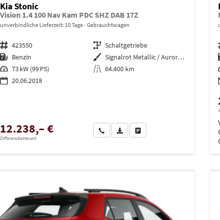
Kia Stonic
Vision 1.4 100 Nav Kam PDC SHZ DAB 17Z
unverbindliche Lieferzeit:
10 Tage
Gebrauchtwagen
Fahrzeugnr.
423550
Getriebe
Schaltgetriebe
Kraftstoff
Benzin
Außenfarbe
Signalrot Metallic / Auroraschwa
Leistung
73 kW (99 PS)
Kilometerstand
64.400 km
20.06.2018
i
12.238,– €
Wir rufen Sie an
PDF-Datei, Fahrzeugexposé drucken
Drucken, parken oder vergleich
Differenzbesteuert