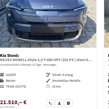
Kia Stonic
NEUES MODELL-Style-1,0 T-GDI GPF (101 PS )-Navi-Sitzheizung-Rückfahrkamera-DAB-Tempomat-Sitzheizung-Fernlichtassistent-2xPDC-Rückfahrkamera-sofort verfügbar
unverbindliche Lieferzeit:
10 Tage
Neuwagen
Fahrzeugnr.
422055
Getriebe
Schalt. 6-Gang
Kraftstoff
Benzin
Außenfarbe
Smokeblau Metallic
Leistung
74 kW (101 PS)
Kilometerstand
10 km
21.510,– €
Wir rufen Sie an
PDF-Datei, Fahrzeugexposé drucken
Drucken, parken oder vergleich
incl. 19% MwSt.
i