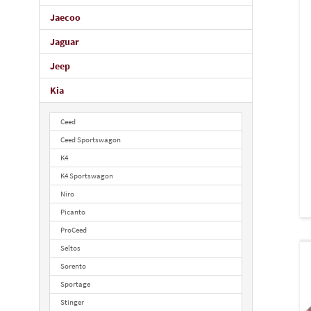
Jaecoo
Jaguar
Jeep
Kia
Ceed
Ceed Sportswagon
K4
K4 Sportswagon
Niro
Picanto
ProCeed
Seltos
Sorento
Sportage
Stinger