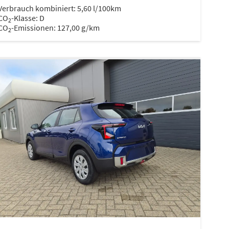
Verbrauch kombiniert:
5,60 l/100km
CO
-Klasse:
D
2
CO
-Emissionen:
127,00 g/km
2