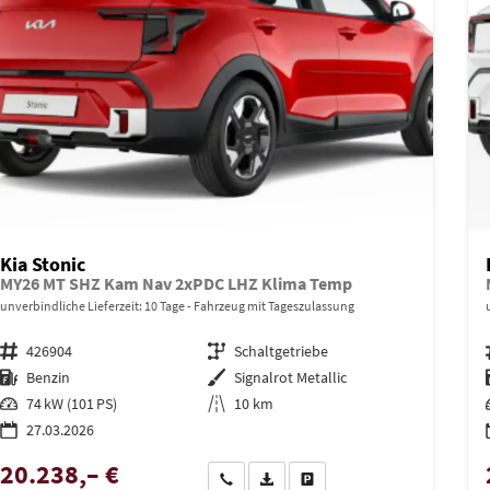
Kia Stonic
MY26 MT SHZ Kam Nav 2xPDC LHZ Klima Temp
unverbindliche Lieferzeit:
10 Tage
Fahrzeug mit Tageszulassung
Fahrzeugnr.
426904
Getriebe
Schaltgetriebe
Kraftstoff
Benzin
Außenfarbe
Signalrot Metallic
Leistung
74 kW (101 PS)
Kilometerstand
10 km
27.03.2026
20.238,– €
Wir rufen Sie an
PDF-Datei, Fahrzeugexposé drucken
Drucken, parken oder vergleich