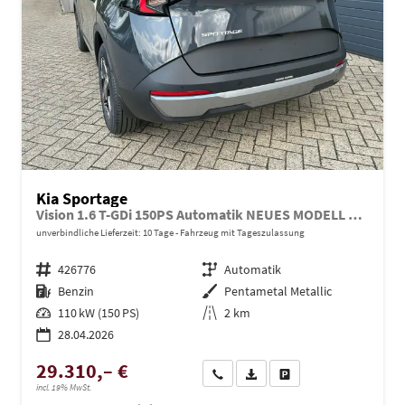
Kia Sportage
Vision 1.6 T-GDi 150PS Automatik NEUES MODELL MY26 FACELIFT Sitzheizung Lenkradheizung Klimaautomatik Navi Bluetooth Touchscreen Apple CarPlay Android Auto PDC v+h 17"LM Rückf.Kamera ACC 2x Keyless
unverbindliche Lieferzeit:
10 Tage
Fahrzeug mit Tageszulassung
Fahrzeugnr.
426776
Getriebe
Automatik
Kraftstoff
Benzin
Außenfarbe
Pentametal Metallic
Leistung
110 kW (150 PS)
Kilometerstand
2 km
28.04.2026
29.310,– €
Wir rufen Sie an
PDF-Datei, Fahrzeugexposé dru
Drucken, parken oder ve
incl. 19% MwSt.