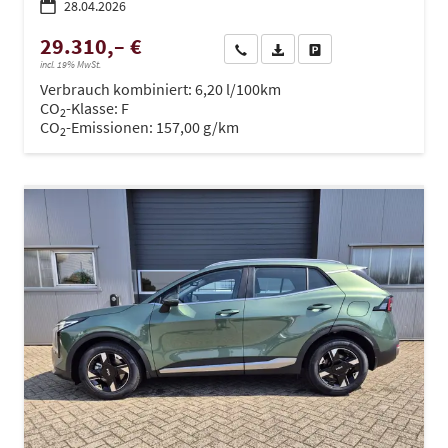
28.04.2026
29.310,– €
Wir rufen Sie an
PDF-Datei, Fahrzeugexposé dru
Drucken, parken oder ve
incl. 19% MwSt.
Verbrauch kombiniert:
6,20 l/100km
CO
-Klasse:
F
2
CO
-Emissionen:
157,00 g/km
2