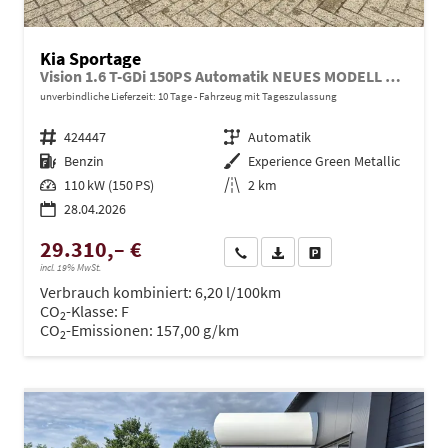
Kia Sportage
Vision 1.6 T-GDi 150PS Automatik NEUES MODELL MY26 FACELIFT Sitzheizung Lenkradheizung Klimaautomatik Navi Bluetooth Touchscreen Apple CarPlay Android Auto PDC v+h 17"LM Rückf.Kamera ACC 2x Keyless
unverbindliche Lieferzeit:
10 Tage
Fahrzeug mit Tageszulassung
Fahrzeugnr.
424447
Getriebe
Automatik
Kraftstoff
Benzin
Außenfarbe
Experience Green Metallic
Leistung
110 kW (150 PS)
Kilometerstand
2 km
28.04.2026
29.310,– €
Wir rufen Sie an
PDF-Datei, Fahrzeugexposé dru
Drucken, parken oder ve
incl. 19% MwSt.
Verbrauch kombiniert:
6,20 l/100km
CO
-Klasse:
F
2
CO
-Emissionen:
157,00 g/km
2