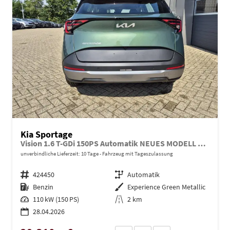
Kia Sportage
Vision 1.6 T-GDi 150PS Automatik NEUES MODELL MY26 FACELIFT Sitzheizung Lenkradheizung Klimaautomatik Navi Bluetooth Touchscreen Apple CarPlay Android Auto PDC v+h 17"LM Rückf.Kamera ACC 2x Keyless
unverbindliche Lieferzeit:
10 Tage
Fahrzeug mit Tageszulassung
Fahrzeugnr.
424450
Getriebe
Automatik
Kraftstoff
Benzin
Außenfarbe
Experience Green Metallic
Leistung
110 kW (150 PS)
Kilometerstand
2 km
28.04.2026