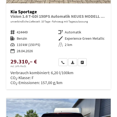
Kia Sportage
Vision 1.6 T-GDi 150PS Automatik NEUES MODELL MY26 FACELIFT Sitzheizung Lenkradheizung Klimaautomatik Navi Bluetooth Touchscreen Apple CarPlay Android Auto PDC v+h 17"LM Rückf.Kamera ACC 2x Keyless
unverbindliche Lieferzeit:
10 Tage
Fahrzeug mit Tageszulassung
Fahrzeugnr.
424449
Getriebe
Automatik
Kraftstoff
Benzin
Außenfarbe
Experience Green Metallic
Leistung
110 kW (150 PS)
Kilometerstand
2 km
28.04.2026
29.310,– €
Wir rufen Sie an
PDF-Datei, Fahrzeugexposé dru
Drucken, parken oder ve
incl. 19% MwSt.
Verbrauch kombiniert:
6,20 l/100km
CO
-Klasse:
F
2
CO
-Emissionen:
157,00 g/km
2