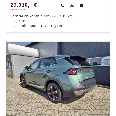
29.310,– €
Wir rufen Sie an
PDF-Datei, Fahrzeugexposé dru
Drucken, parken oder ve
incl. 19% MwSt.
Verbrauch kombiniert:
6,20 l/100km
CO
-Klasse:
F
2
CO
-Emissionen:
157,00 g/km
2