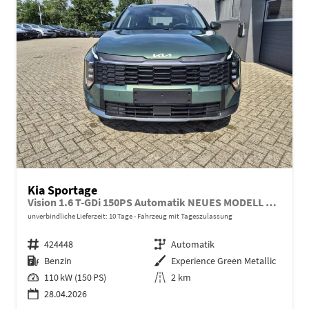
Kia Sportage
Vision 1.6 T-GDi 150PS Automatik NEUES MODELL MY26 FACELIFT Sitzheizung Lenkradheizung Klimaautomatik Navi Bluetooth Touchscreen Apple CarPlay Android Auto PDC v+h 17"LM Rückf.Kamera ACC 2x Keyless
unverbindliche Lieferzeit:
10 Tage
Fahrzeug mit Tageszulassung
Fahrzeugnr.
424448
Getriebe
Automatik
Kraftstoff
Benzin
Außenfarbe
Experience Green Metallic
Leistung
110 kW (150 PS)
Kilometerstand
2 km
28.04.2026