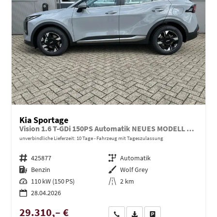
Kia Sportage
Vision 1.6 T-GDi 150PS Automatik NEUES MODELL MY26 FACELIFT Sitzheizung Lenkradheizung Klimaautomatik Navi Bluetooth Touchscreen Apple CarPlay Android Auto PDC v+h 17"LM Rückf.Kamera ACC 2x Keyless
unverbindliche Lieferzeit:
10 Tage
Fahrzeug mit Tageszulassung
Fahrzeugnr.
425877
Getriebe
Automatik
Kraftstoff
Benzin
Außenfarbe
Wolf Grey
Leistung
110 kW (150 PS)
Kilometerstand
2 km
28.04.2026
29.310,– €
Wir rufen Sie an
PDF-Datei, Fahrzeugexposé dru
Drucken, parken oder ve