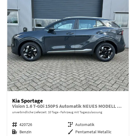
Kia Sportage
Vision 1.6 T-GDi 150PS Automatik NEUES MODELL MY26 FACELIFT Sitzheizung Lenkradheizung Klimaautomatik Navi Bluetooth Touchscreen Apple CarPlay Android Auto PDC v+h 17"LM Rückf.Kamera ACC 2x Keyless
unverbindliche Lieferzeit:
10 Tage
Fahrzeug mit Tageszulassung
Fahrzeugnr.
420726
Getriebe
Automatik
Kraftstoff
Benzin
Außenfarbe
Pentametal Metallic