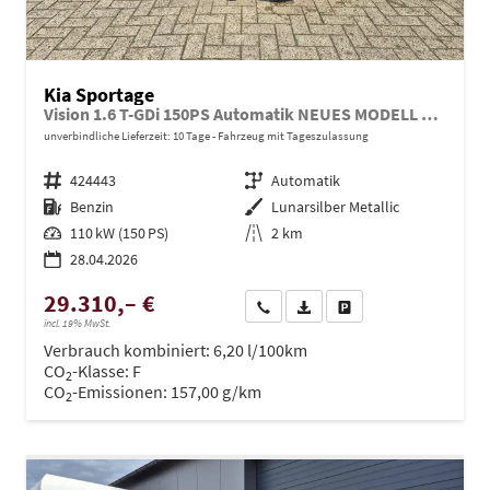
Kia Sportage
Vision 1.6 T-GDi 150PS Automatik NEUES MODELL MY26 FACELIFT Sitzheizung Lenkradheizung Klimaautomatik Navi Bluetooth Touchscreen Apple CarPlay Android Auto PDC v+h 17"LM Rückf.Kamera ACC 2x Keyless
unverbindliche Lieferzeit:
10 Tage
Fahrzeug mit Tageszulassung
Fahrzeugnr.
424443
Getriebe
Automatik
Kraftstoff
Benzin
Außenfarbe
Lunarsilber Metallic
Leistung
110 kW (150 PS)
Kilometerstand
2 km
28.04.2026
29.310,– €
Wir rufen Sie an
PDF-Datei, Fahrzeugexposé dru
Drucken, parken oder ve
incl. 19% MwSt.
Verbrauch kombiniert:
6,20 l/100km
CO
-Klasse:
F
2
CO
-Emissionen:
157,00 g/km
2