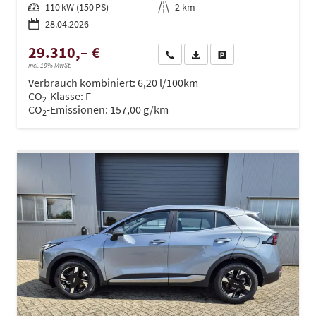
Leistung
110 kW (150 PS)
Kilometerstand
2 km
28.04.2026
29.310,– €
Wir rufen Sie an
PDF-Datei, Fahrzeugexposé dru
Drucken, parken oder ve
incl. 19% MwSt.
Verbrauch kombiniert:
6,20 l/100km
CO
-Klasse:
F
2
CO
-Emissionen:
157,00 g/km
2