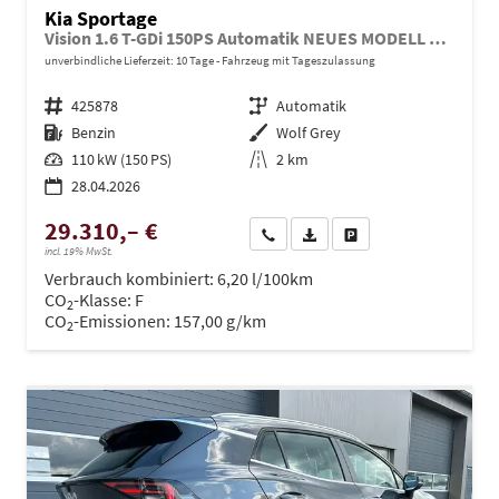
Kia Sportage
Vision 1.6 T-GDi 150PS Automatik NEUES MODELL MY26 FACELIFT Sitzheizung Lenkradheizung Klimaautomatik Navi Bluetooth Touchscreen Apple CarPlay Android Auto PDC v+h 17"LM Rückf.Kamera ACC 2x Keyless
unverbindliche Lieferzeit:
10 Tage
Fahrzeug mit Tageszulassung
Fahrzeugnr.
425878
Getriebe
Automatik
Kraftstoff
Benzin
Außenfarbe
Wolf Grey
Leistung
110 kW (150 PS)
Kilometerstand
2 km
28.04.2026
29.310,– €
Wir rufen Sie an
PDF-Datei, Fahrzeugexposé dru
Drucken, parken oder ve
incl. 19% MwSt.
Verbrauch kombiniert:
6,20 l/100km
CO
-Klasse:
F
2
CO
-Emissionen:
157,00 g/km
2