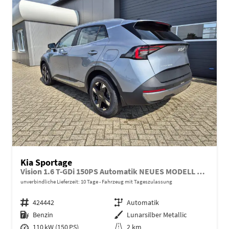
Kia Sportage
Vision 1.6 T-GDi 150PS Automatik NEUES MODELL MY26 FACELIFT Sitzheizung Lenkradheizung Klimaautomatik Navi Bluetooth Touchscreen Apple CarPlay Android Auto PDC v+h 17"LM Rückf.Kamera ACC 2x Keyless
unverbindliche Lieferzeit:
10 Tage
Fahrzeug mit Tageszulassung
Fahrzeugnr.
424442
Getriebe
Automatik
Kraftstoff
Benzin
Außenfarbe
Lunarsilber Metallic
Leistung
110 kW (150 PS)
Kilometerstand
2 km