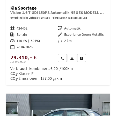
Kia Sportage
Vision 1.6 T-GDi 150PS Automatik NEUES MODELL MY26 FACELIFT Sitzheizung Lenkradheizung Klimaautomatik Navi Bluetooth Touchscreen Apple CarPlay Android Auto PDC v+h 17"LM Rückf.Kamera ACC 2x Keyless
unverbindliche Lieferzeit:
10 Tage
Fahrzeug mit Tageszulassung
Fahrzeugnr.
424452
Getriebe
Automatik
Kraftstoff
Benzin
Außenfarbe
Experience Green Metallic
Leistung
110 kW (150 PS)
Kilometerstand
2 km
28.04.2026
29.310,– €
Wir rufen Sie an
PDF-Datei, Fahrzeugexposé dru
Drucken, parken oder ve
incl. 19% MwSt.
Verbrauch kombiniert:
6,20 l/100km
CO
-Klasse:
F
2
CO
-Emissionen:
157,00 g/km
2