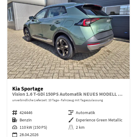
Kia Sportage
Vision 1.6 T-GDi 150PS Automatik NEUES MODELL MY26 FACELIFT Sitzheizung Lenkradheizung Klimaautomatik Navi Bluetooth Touchscreen Apple CarPlay Android Auto PDC v+h 17"LM Rückf.Kamera ACC 2x Keyless
unverbindliche Lieferzeit:
10 Tage
Fahrzeug mit Tageszulassung
Fahrzeugnr.
424446
Getriebe
Automatik
Kraftstoff
Benzin
Außenfarbe
Experience Green Metallic
Leistung
110 kW (150 PS)
Kilometerstand
2 km
28.04.2026