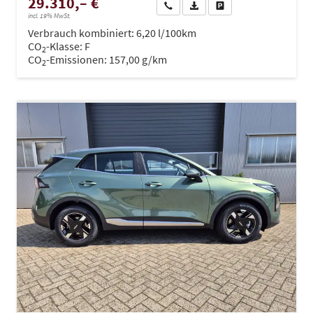
29.310,– €
Wir rufen Sie an
PDF-Datei, Fahrzeugexposé dru
Drucken, parken oder ve
incl. 19% MwSt.
Verbrauch kombiniert:
6,20 l/100km
CO
-Klasse:
F
2
CO
-Emissionen:
157,00 g/km
2