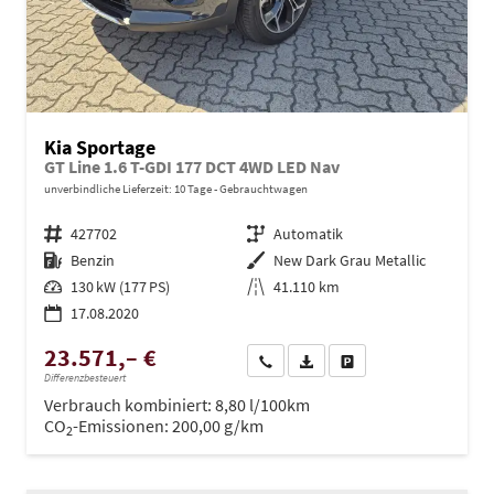
Kia Sportage
GT Line 1.6 T-GDI 177 DCT 4WD LED Nav
unverbindliche Lieferzeit:
10 Tage
Gebrauchtwagen
Fahrzeugnr.
427702
Getriebe
Automatik
Kraftstoff
Benzin
Außenfarbe
New Dark Grau Metallic
Leistung
130 kW (177 PS)
Kilometerstand
41.110 km
17.08.2020
23.571,– €
Wir rufen Sie an
PDF-Datei, Fahrzeugexposé dru
Drucken, parken oder ve
Differenzbesteuert
Verbrauch kombiniert:
8,80 l/100km
CO
-Emissionen:
200,00 g/km
2