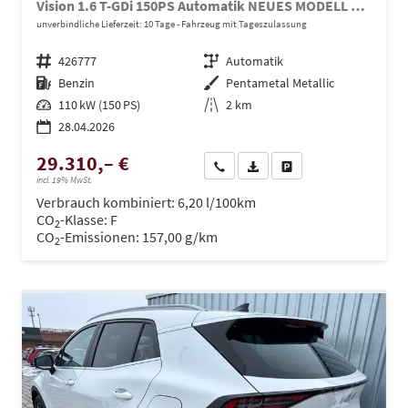
Vision 1.6 T-GDi 150PS Automatik NEUES MODELL MY26 FACELIFT Sitzheizung Lenkradheizung Klimaautomatik Navi Bluetooth Touchscreen Apple CarPlay Android Auto PDC v+h 17"LM Rückf.Kamera ACC 2x Keyless
unverbindliche Lieferzeit:
10 Tage
Fahrzeug mit Tageszulassung
Fahrzeugnr.
426777
Getriebe
Automatik
Kraftstoff
Benzin
Außenfarbe
Pentametal Metallic
Leistung
110 kW (150 PS)
Kilometerstand
2 km
28.04.2026
29.310,– €
Wir rufen Sie an
PDF-Datei, Fahrzeugexposé dru
Drucken, parken oder ve
incl. 19% MwSt.
Verbrauch kombiniert:
6,20 l/100km
CO
-Klasse:
F
2
CO
-Emissionen:
157,00 g/km
2