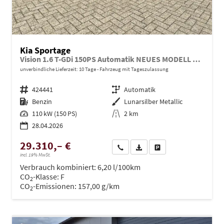
Kia Sportage
Vision 1.6 T-GDi 150PS Automatik NEUES MODELL MY26 FACELIFT Sitzheizung Lenkradheizung Klimaautomatik Navi Bluetooth Touchscreen Apple CarPlay Android Auto PDC v+h 17"LM Rückf.Kamera ACC 2x Keyless
unverbindliche Lieferzeit:
10 Tage
Fahrzeug mit Tageszulassung
Fahrzeugnr.
424441
Getriebe
Automatik
Kraftstoff
Benzin
Außenfarbe
Lunarsilber Metallic
Leistung
110 kW (150 PS)
Kilometerstand
2 km
28.04.2026
29.310,– €
Wir rufen Sie an
PDF-Datei, Fahrzeugexposé dru
Drucken, parken oder ve
incl. 19% MwSt.
Verbrauch kombiniert:
6,20 l/100km
CO
-Klasse:
F
2
CO
-Emissionen:
157,00 g/km
2