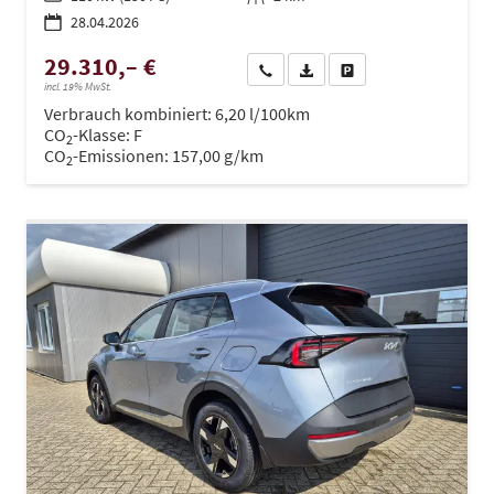
28.04.2026
29.310,– €
Wir rufen Sie an
PDF-Datei, Fahrzeugexposé dru
Drucken, parken oder ve
incl. 19% MwSt.
Verbrauch kombiniert:
6,20 l/100km
CO
-Klasse:
F
2
CO
-Emissionen:
157,00 g/km
2