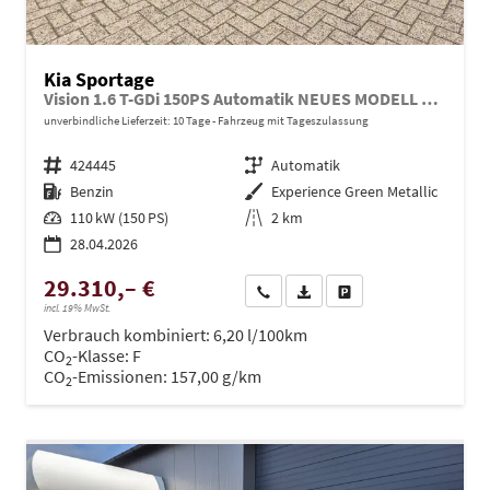
Kia Sportage
Vision 1.6 T-GDi 150PS Automatik NEUES MODELL MY26 FACELIFT Sitzheizung Lenkradheizung Klimaautomatik Navi Bluetooth Touchscreen Apple CarPlay Android Auto PDC v+h 17"LM Rückf.Kamera ACC 2x Keyless
unverbindliche Lieferzeit:
10 Tage
Fahrzeug mit Tageszulassung
Fahrzeugnr.
424445
Getriebe
Automatik
Kraftstoff
Benzin
Außenfarbe
Experience Green Metallic
Leistung
110 kW (150 PS)
Kilometerstand
2 km
28.04.2026
29.310,– €
Wir rufen Sie an
PDF-Datei, Fahrzeugexposé dru
Drucken, parken oder ve
incl. 19% MwSt.
Verbrauch kombiniert:
6,20 l/100km
CO
-Klasse:
F
2
CO
-Emissionen:
157,00 g/km
2