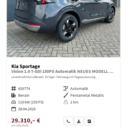
Kia Sportage
Vision 1.6 T-GDi 150PS Automatik NEUES MODELL MY26 FACELIFT Sitzheizung Lenkradheizung Klimaautomatik Navi Bluetooth Touchscreen Apple CarPlay Android Auto PDC v+h 17"LM Rückf.Kamera ACC 2x Keyless
unverbindliche Lieferzeit:
10 Tage
Fahrzeug mit Tageszulassung
Fahrzeugnr.
426774
Getriebe
Automatik
Kraftstoff
Benzin
Außenfarbe
Pentametal Metallic
Leistung
110 kW (150 PS)
Kilometerstand
2 km
28.04.2026
29.310,– €
Wir rufen Sie an
PDF-Datei, Fahrzeugexposé dru
Drucken, parken oder ve
incl. 19% MwSt.