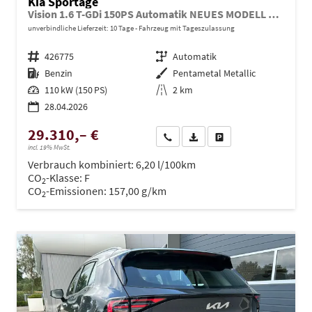
Kia Sportage
Vision 1.6 T-GDi 150PS Automatik NEUES MODELL MY26 FACELIFT Sitzheizung Lenkradheizung Klimaautomatik Navi Bluetooth Touchscreen Apple CarPlay Android Auto PDC v+h 17"LM Rückf.Kamera ACC 2x Keyless
unverbindliche Lieferzeit:
10 Tage
Fahrzeug mit Tageszulassung
Fahrzeugnr.
426775
Getriebe
Automatik
Kraftstoff
Benzin
Außenfarbe
Pentametal Metallic
Leistung
110 kW (150 PS)
Kilometerstand
2 km
28.04.2026
29.310,– €
Wir rufen Sie an
PDF-Datei, Fahrzeugexposé dru
Drucken, parken oder ve
incl. 19% MwSt.
Verbrauch kombiniert:
6,20 l/100km
CO
-Klasse:
F
2
CO
-Emissionen:
157,00 g/km
2