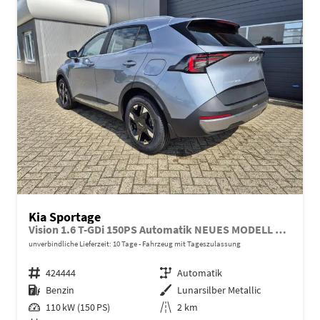
Kia Sportage
Vision 1.6 T-GDi 150PS Automatik NEUES MODELL MY26 FACELIFT Sitzheizung Lenkradheizung Klimaautomatik Navi Bluetooth Touchscreen Apple CarPlay Android Auto PDC v+h 17"LM Rückf.Kamera ACC 2x Keyless
unverbindliche Lieferzeit:
10 Tage
Fahrzeug mit Tageszulassung
Fahrzeugnr.
424444
Getriebe
Automatik
Kraftstoff
Benzin
Außenfarbe
Lunarsilber Metallic
Leistung
110 kW (150 PS)
Kilometerstand
2 km