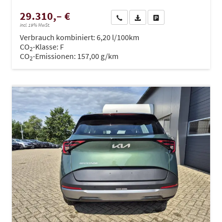
29.310,– €
Wir rufen Sie an
PDF-Datei, Fahrzeugexposé dru
Drucken, parken oder ve
incl. 19% MwSt.
Verbrauch kombiniert:
6,20 l/100km
CO
-Klasse:
F
2
CO
-Emissionen:
157,00 g/km
2