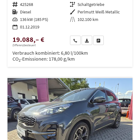
Fahrzeugnr.
425268
Getriebe
Schaltgetriebe
Kraftstoff
Diesel
Außenfarbe
Perlmutt Weiß Metallic
Leistung
136 kW (185 PS)
Kilometerstand
102.100 km
01.12.2019
19.088,– €
Wir rufen Sie an
PDF-Datei, Fahrzeugexposé dru
Drucken, parken oder ve
Differenzbesteuert
Verbrauch kombiniert:
6,80 l/100km
CO
-Emissionen:
178,00 g/km
2