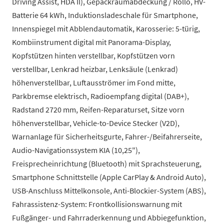
Driving Assist, HDA II), Gepäckraumabdeckung / Rollo, HV-
Batterie 64 kWh, Induktionsladeschale für Smartphone,
Innenspiegel mit Abblendautomatik, Karosserie: 5-türig,
Kombiinstrument digital mit Panorama-Display,
Kopfstützen hinten verstellbar, Kopfstützen vorn
verstellbar, Lenkrad heizbar, Lenksäule (Lenkrad)
höhenverstellbar, Luftausströmer im Fond mitte,
Parkbremse elektrisch, Radioempfang digital (DAB+),
Radstand 2720 mm, Reifen-Reparaturset, Sitze vorn
höhenverstellbar, Vehicle-to-Device Stecker (V2D),
Warnanlage für Sicherheitsgurte, Fahrer-/Beifahrerseite,
Audio-Navigationssystem KIA (10,25"),
Freisprecheinrichtung (Bluetooth) mit Sprachsteuerung,
Smartphone Schnittstelle (Apple CarPlay & Android Auto),
USB-Anschluss Mittelkonsole, Anti-Blockier-System (ABS),
Fahrassistenz-System: Frontkollisionswarnung mit
Fußgänger- und Fahrraderkennung und Abbiegefunktion,