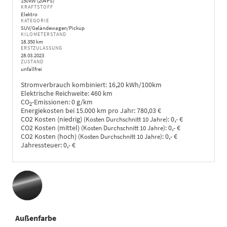
150 kW (204 PS)
KRAFTSTOFF
Elektro
KATEGORIE
SUV/Geländewagen/Pickup
KILOMETERSTAND
18.350 km
ERSTZULASSUNG
28.03.2023
ZUSTAND
unfallfrei
Stromverbrauch kombiniert:
16,20 kWh/100km
Elektrische Reichweite:
460 km
CO
-Emissionen:
0 g/km
2
Energiekosten bei 15.000 km pro Jahr:
780,03 €
CO2 Kosten (niedrig)
:
0,- €
(Kosten Durchschnitt 10 Jahre)
CO2 Kosten (mittel)
:
0,- €
(Kosten Durchschnitt 10 Jahre)
CO2 Kosten (hoch)
:
0,- €
(Kosten Durchschnitt 10 Jahre)
Jahressteuer:
0,- €
Außenfarbe