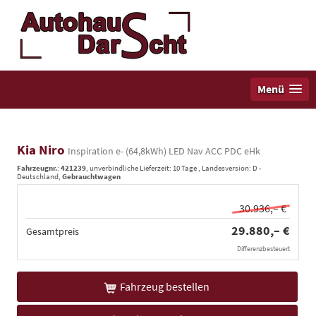
Menü
Kia Niro
Inspiration e- (64,8kWh) LED Nav ACC PDC eHk
Fahrzeugnr.
:
421239
, unverbindliche Lieferzeit:
10 Tage
, Landesversion: D -
Deutschland,
Gebrauchtwagen
30.936,– €
29.880,– €
Gesamtpreis
Differenzbesteuert
Fahrzeug bestellen