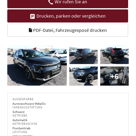
Wir rufen Sie an
Drucken, parken oder vergleichen
PDF-Datei, Fahrzeugexposé drucken
+6
AUSSENFARBE
Auroraschwarz Metallic
INNENAUSSTATTUNG
Schwarz
GETRIEBE
Automatik
ANTRIEBSACHSE
Frontantrieb
LEISTUNG