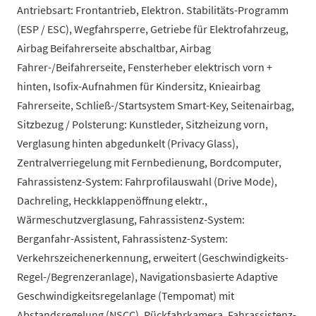
Antriebsart: Frontantrieb, Elektron. Stabilitäts-Programm
(ESP / ESC), Wegfahrsperre, Getriebe für Elektrofahrzeug,
Airbag Beifahrerseite abschaltbar, Airbag
Fahrer-/Beifahrerseite, Fensterheber elektrisch vorn +
hinten, Isofix-Aufnahmen für Kindersitz, Knieairbag
Fahrerseite, Schließ-/Startsystem Smart-Key, Seitenairbag,
Sitzbezug / Polsterung: Kunstleder, Sitzheizung vorn,
Verglasung hinten abgedunkelt (Privacy Glass),
Zentralverriegelung mit Fernbedienung, Bordcomputer,
Fahrassistenz-System: Fahrprofilauswahl (Drive Mode),
Dachreling, Heckklappenöffnung elektr.,
Wärmeschutzverglasung, Fahrassistenz-System:
Berganfahr-Assistent, Fahrassistenz-System:
Verkehrszeichenerkennung, erweitert (Geschwindigkeits-
Regel-/Begrenzeranlage), Navigationsbasierte Adaptive
Geschwindigkeitsregelanlage (Tempomat) mit
Abstandsregelung (NSCC), Rückfahrkamera, Fahrassistenz-