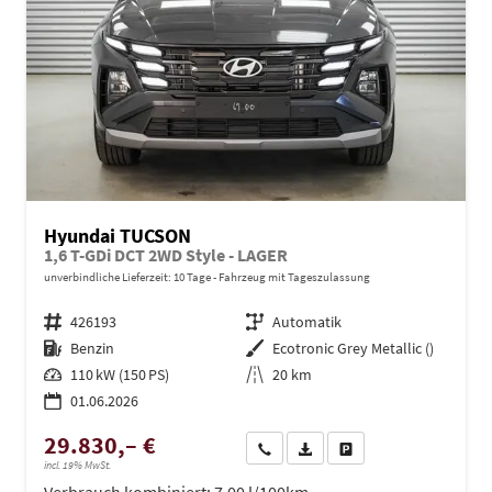
Hyundai TUCSON
1,6 T-GDi DCT 2WD Style - LAGER
unverbindliche Lieferzeit:
10 Tage
Fahrzeug mit Tageszulassung
Fahrzeugnr.
426193
Getriebe
Automatik
Kraftstoff
Benzin
Außenfarbe
Ecotronic Grey Metallic ()
Leistung
110 kW (150 PS)
Kilometerstand
20 km
01.06.2026
29.830,– €
Wir rufen Sie an
PDF-Datei, Fahrzeugexposé dru
Drucken, parken oder ve
incl. 19% MwSt.