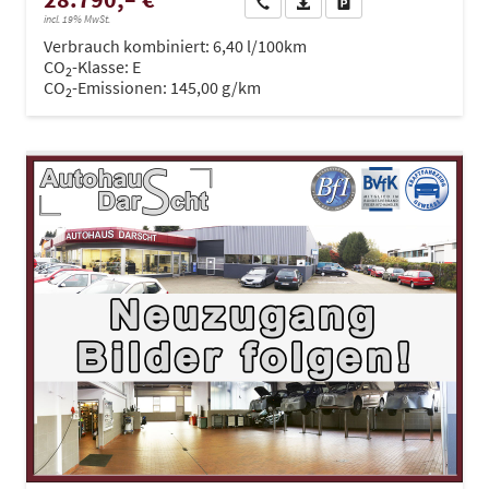
Wir rufen Sie an
PDF-Datei, Fahrzeugexposé dru
Drucken, parken oder ve
incl. 19% MwSt.
Verbrauch kombiniert:
6,40 l/100km
CO
-Klasse:
E
2
CO
-Emissionen:
145,00 g/km
2