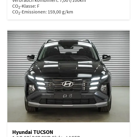
Verbrauch kombiniert:
7,00 l/100km
CO
-Klasse:
F
2
CO
-Emissionen:
159,00 g/km
2
Hyundai TUCSON