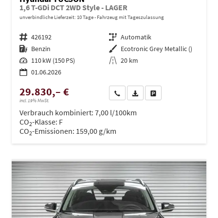
1,6 T-GDi DCT 2WD Style - LAGER
unverbindliche Lieferzeit:
10 Tage
Fahrzeug mit Tageszulassung
Fahrzeugnr.
426192
Getriebe
Automatik
Kraftstoff
Benzin
Außenfarbe
Ecotronic Grey Metallic ()
Leistung
110 kW (150 PS)
Kilometerstand
20 km
01.06.2026
29.830,– €
Wir rufen Sie an
PDF-Datei, Fahrzeugexposé dru
Drucken, parken oder ve
incl. 19% MwSt.
Verbrauch kombiniert:
7,00 l/100km
CO
-Klasse:
F
2
CO
-Emissionen:
159,00 g/km
2