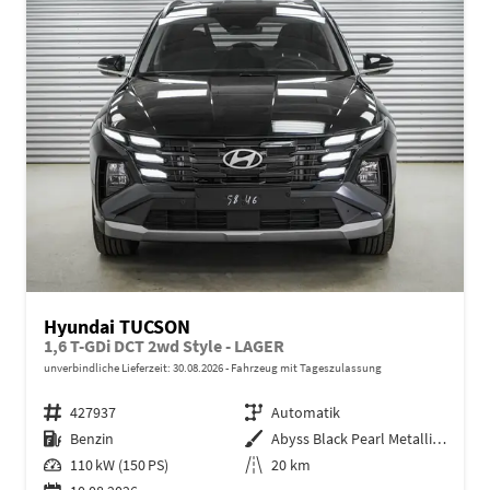
Hyundai TUCSON
1,6 T-GDi DCT 2wd Style - LAGER
unverbindliche Lieferzeit:
30.08.2026
Fahrzeug mit Tageszulassung
Fahrzeugnr.
427937
Getriebe
Automatik
Kraftstoff
Benzin
Außenfarbe
Abyss Black Pearl Metallic ()
Leistung
110 kW (150 PS)
Kilometerstand
20 km