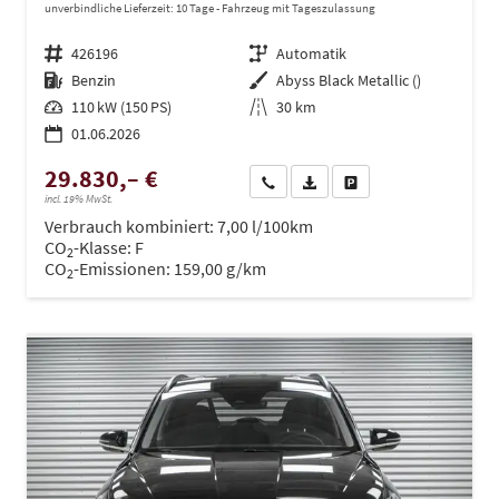
unverbindliche Lieferzeit:
10 Tage
Fahrzeug mit Tageszulassung
Fahrzeugnr.
426196
Getriebe
Automatik
Kraftstoff
Benzin
Außenfarbe
Abyss Black Metallic ()
Leistung
110 kW (150 PS)
Kilometerstand
30 km
01.06.2026
29.830,– €
Wir rufen Sie an
PDF-Datei, Fahrzeugexposé dru
Drucken, parken oder ve
incl. 19% MwSt.
Verbrauch kombiniert:
7,00 l/100km
CO
-Klasse:
F
2
CO
-Emissionen:
159,00 g/km
2