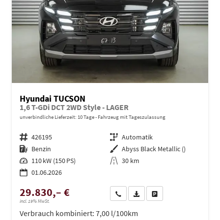
Hyundai TUCSON
1,6 T-GDi DCT 2WD Style - LAGER
unverbindliche Lieferzeit:
10 Tage
Fahrzeug mit Tageszulassung
Fahrzeugnr.
426195
Getriebe
Automatik
Kraftstoff
Benzin
Außenfarbe
Abyss Black Metallic ()
Leistung
110 kW (150 PS)
Kilometerstand
30 km
01.06.2026
29.830,– €
Wir rufen Sie an
PDF-Datei, Fahrzeugexposé dru
Drucken, parken oder ve
incl. 19% MwSt.
Verbrauch kombiniert:
7,00 l/100km