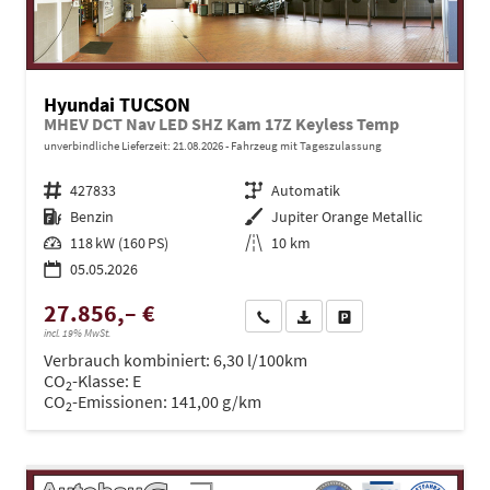
Hyundai TUCSON
MHEV DCT Nav LED SHZ Kam 17Z Keyless Temp
unverbindliche Lieferzeit:
21.08.2026
Fahrzeug mit Tageszulassung
Fahrzeugnr.
427833
Getriebe
Automatik
Kraftstoff
Benzin
Außenfarbe
Jupiter Orange Metallic
Leistung
118 kW (160 PS)
Kilometerstand
10 km
05.05.2026
27.856,– €
Wir rufen Sie an
PDF-Datei, Fahrzeugexposé dru
Drucken, parken oder ve
incl. 19% MwSt.
Verbrauch kombiniert:
6,30 l/100km
CO
-Klasse:
E
2
CO
-Emissionen:
141,00 g/km
2