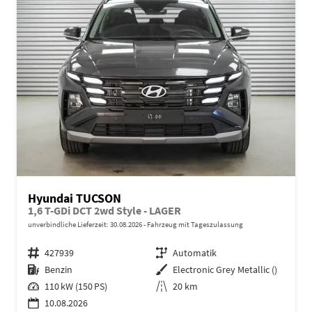
Hyundai TUCSON
1,6 T-GDi DCT 2wd Style - LAGER
unverbindliche Lieferzeit:
30.08.2026
Fahrzeug mit Tageszulassung
Fahrzeugnr.
427939
Getriebe
Automatik
Kraftstoff
Benzin
Außenfarbe
Electronic Grey Metallic ()
Leistung
110 kW (150 PS)
Kilometerstand
20 km
10.08.2026