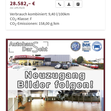
28.582,– €
Wir rufen Sie an
PDF-Datei, Fahrzeugexposé dru
Drucken, parken oder ve
incl. 19% MwSt.
Verbrauch kombiniert:
9,40 l/100km
CO
-Klasse:
F
2
CO
-Emissionen:
158,00 g/km
2