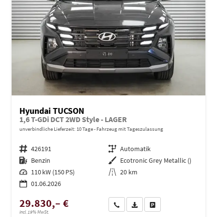
Hyundai TUCSON
1,6 T-GDi DCT 2WD Style - LAGER
unverbindliche Lieferzeit:
10 Tage
Fahrzeug mit Tageszulassung
Fahrzeugnr.
426191
Getriebe
Automatik
Kraftstoff
Benzin
Außenfarbe
Ecotronic Grey Metallic ()
Leistung
110 kW (150 PS)
Kilometerstand
20 km
01.06.2026
29.830,– €
Wir rufen Sie an
PDF-Datei, Fahrzeugexposé dru
Drucken, parken oder ve
incl. 19% MwSt.