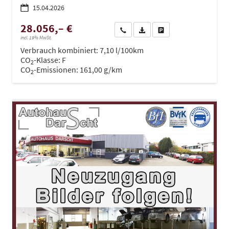
15.04.2026
28.056,– €
Wir rufen Sie an
PDF-Datei, Fahrzeugexposé dru
Drucken, parken oder ve
incl. 19% MwSt.
Verbrauch kombiniert:
7,10 l/100km
CO
-Klasse:
F
2
CO
-Emissionen:
161,00 g/km
2