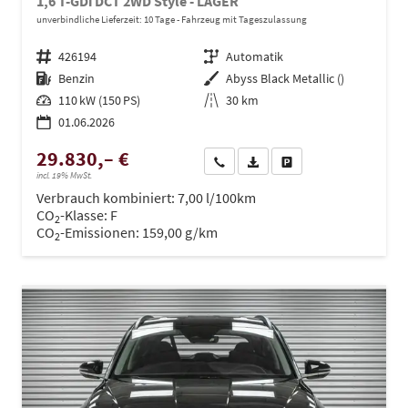
1,6 T-GDi DCT 2WD Style - LAGER
unverbindliche Lieferzeit:
10 Tage
Fahrzeug mit Tageszulassung
Fahrzeugnr.
426194
Getriebe
Automatik
Kraftstoff
Benzin
Außenfarbe
Abyss Black Metallic ()
Leistung
110 kW (150 PS)
Kilometerstand
30 km
01.06.2026
29.830,– €
Wir rufen Sie an
PDF-Datei, Fahrzeugexposé dru
Drucken, parken oder ve
incl. 19% MwSt.
Verbrauch kombiniert:
7,00 l/100km
CO
-Klasse:
F
2
CO
-Emissionen:
159,00 g/km
2