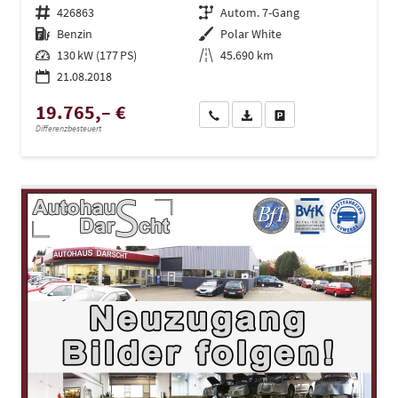
Fahrzeugnr.
426863
Getriebe
Autom. 7-Gang
Kraftstoff
Benzin
Außenfarbe
Polar White
Leistung
130 kW (177 PS)
Kilometerstand
45.690 km
21.08.2018
19.765,– €
Wir rufen Sie an
PDF-Datei, Fahrzeugexposé dru
Drucken, parken oder ve
Differenzbesteuert