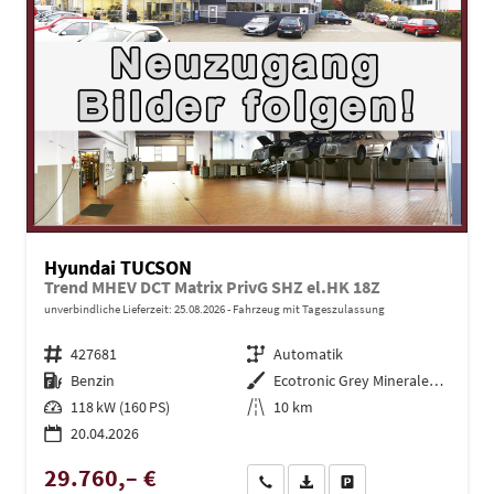
Hyundai TUCSON
Trend MHEV DCT Matrix PrivG SHZ el.HK 18Z
unverbindliche Lieferzeit:
25.08.2026
Fahrzeug mit Tageszulassung
Fahrzeugnr.
427681
Getriebe
Automatik
Kraftstoff
Benzin
Außenfarbe
Ecotronic Grey Mineraleffekt
Leistung
118 kW (160 PS)
Kilometerstand
10 km
20.04.2026
29.760,– €
Wir rufen Sie an
PDF-Datei, Fahrzeugexposé dru
Drucken, parken oder ve