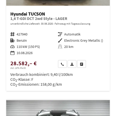
Hyundai TUCSON
1,6 T-GDi DCT 2wd Style - LAGER
unverbindliche Lieferzeit:
30.08.2026
Fahrzeug mit Tageszulassung
Fahrzeugnr.
427940
Getriebe
Automatik
Kraftstoff
Benzin
Außenfarbe
Electronic Grey Metallic ()
Leistung
110 kW (150 PS)
Kilometerstand
20 km
10.08.2026
28.582,– €
Wir rufen Sie an
PDF-Datei, Fahrzeugexposé dru
Drucken, parken oder ve
incl. 19% MwSt.
Verbrauch kombiniert:
9,40 l/100km
CO
-Klasse:
F
2
CO
-Emissionen:
158,00 g/km
2