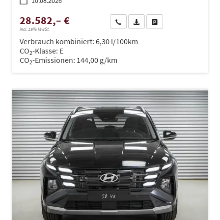
10.08.2026
28.582,– €
Wir rufen Sie an
PDF-Datei, Fahrzeugexposé dru
Drucken, parken oder ve
incl. 19% MwSt.
Verbrauch kombiniert:
6,30 l/100km
CO
-Klasse:
E
2
CO
-Emissionen:
144,00 g/km
2