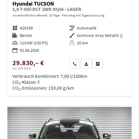
Hyundai TUCSON
1,6 T-GDi DCT 2WD Style - LAGER
unverbindliche Lieferzeit:
10 Tage
Fahrzeug mit Tageszulassung
Fahrzeugnr.
426190
Getriebe
Automatik
Kraftstoff
Benzin
Außenfarbe
Ecotronic Grey Metallic ()
Leistung
110 kW (150 PS)
Kilometerstand
20 km
01.06.2026
29.830,– €
Wir rufen Sie an
PDF-Datei, Fahrzeugexposé dru
Drucken, parken oder ve
incl. 19% MwSt.
Verbrauch kombiniert:
7,00 l/100km
CO
-Klasse:
F
2
CO
-Emissionen:
159,00 g/km
2