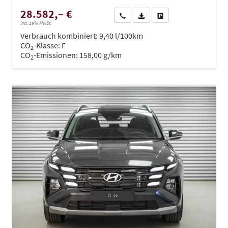
28.582,– €
Wir rufen Sie an
PDF-Datei, Fahrzeugexposé dru
Drucken, parken oder ve
incl. 19% MwSt.
Verbrauch kombiniert:
9,40 l/100km
CO
-Klasse:
F
2
CO
-Emissionen:
158,00 g/km
2