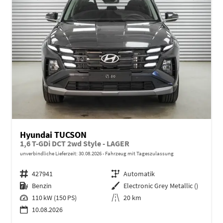
Hyundai TUCSON
1,6 T-GDi DCT 2wd Style - LAGER
unverbindliche Lieferzeit:
30.08.2026
Fahrzeug mit Tageszulassung
Fahrzeugnr.
427941
Getriebe
Automatik
Kraftstoff
Benzin
Außenfarbe
Electronic Grey Metallic ()
Leistung
110 kW (150 PS)
Kilometerstand
20 km
10.08.2026