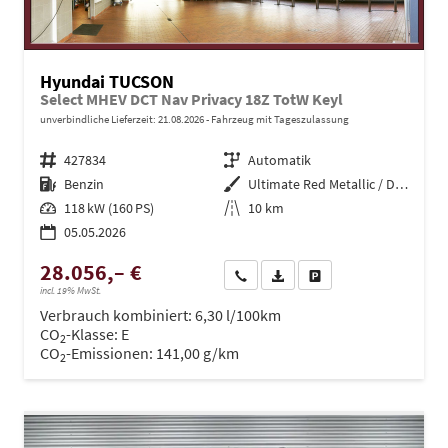
Hyundai TUCSON
Select MHEV DCT Nav Privacy 18Z TotW Keyl
unverbindliche Lieferzeit:
21.08.2026
Fahrzeug mit Tageszulassung
Fahrzeugnr.
427834
Getriebe
Automatik
Kraftstoff
Benzin
Außenfarbe
Ultimate Red Metallic / Dachfarb
Leistung
118 kW (160 PS)
Kilometerstand
10 km
05.05.2026
28.056,– €
Wir rufen Sie an
PDF-Datei, Fahrzeugexposé dru
Drucken, parken oder ve
incl. 19% MwSt.
Verbrauch kombiniert:
6,30 l/100km
CO
-Klasse:
E
2
CO
-Emissionen:
141,00 g/km
2