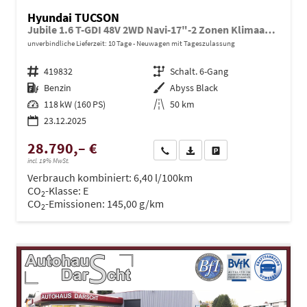
Hyundai TUCSON
Jubile 1.6 T-GDI 48V 2WD Navi-17"-2 Zonen Klimaautomatik-LED-Kamera-Sofort
unverbindliche Lieferzeit:
10 Tage
Neuwagen mit Tageszulassung
Fahrzeugnr.
419832
Getriebe
Schalt. 6-Gang
Kraftstoff
Benzin
Außenfarbe
Abyss Black
Leistung
118 kW (160 PS)
Kilometerstand
50 km
23.12.2025
28.790,– €
Wir rufen Sie an
PDF-Datei, Fahrzeugexposé dru
Drucken, parken oder ve
incl. 19% MwSt.
Verbrauch kombiniert:
6,40 l/100km
CO
-Klasse:
E
2
CO
-Emissionen:
145,00 g/km
2