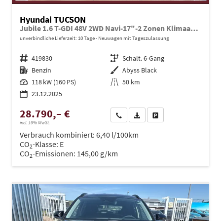
Hyundai TUCSON
Jubile 1.6 T-GDI 48V 2WD Navi-17"-2 Zonen Klimaautomatik-LED-Kamera-Sofort
unverbindliche Lieferzeit:
10 Tage
Neuwagen mit Tageszulassung
Fahrzeugnr.
419830
Getriebe
Schalt. 6-Gang
Kraftstoff
Benzin
Außenfarbe
Abyss Black
Leistung
118 kW (160 PS)
Kilometerstand
50 km
23.12.2025
28.790,– €
Wir rufen Sie an
PDF-Datei, Fahrzeugexposé dru
Drucken, parken oder ve
incl. 19% MwSt.
Verbrauch kombiniert:
6,40 l/100km
CO
-Klasse:
E
2
CO
-Emissionen:
145,00 g/km
2