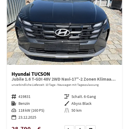
Hyundai TUCSON
Jubile 1.6 T-GDI 48V 2WD Navi-17"-2 Zonen Klimaautomatik-LED-Kamera-Sofort
unverbindliche Lieferzeit:
10 Tage
Neuwagen mit Tageszulassung
Fahrzeugnr.
419831
Getriebe
Schalt. 6-Gang
Kraftstoff
Benzin
Außenfarbe
Abyss Black
Leistung
118 kW (160 PS)
Kilometerstand
50 km
23.12.2025
28.790,– €