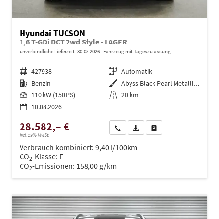
Hyundai TUCSON
1,6 T-GDi DCT 2wd Style - LAGER
unverbindliche Lieferzeit:
30.08.2026
Fahrzeug mit Tageszulassung
Fahrzeugnr.
427938
Getriebe
Automatik
Kraftstoff
Benzin
Außenfarbe
Abyss Black Pearl Metallic ()
Leistung
110 kW (150 PS)
Kilometerstand
20 km
10.08.2026
28.582,– €
Wir rufen Sie an
PDF-Datei, Fahrzeugexposé dru
Drucken, parken oder ve
incl. 19% MwSt.
Verbrauch kombiniert:
9,40 l/100km
CO
-Klasse:
F
2
CO
-Emissionen:
158,00 g/km
2