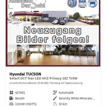
Hyundai TUCSON
Select DCT Nav LED SHZ Privacy 18Z TotW
unverbindliche Lieferzeit:
25.08.2026
Fahrzeug mit Tageszulassung
Fahrzeugnr.
427691
Getriebe
Automatik
Kraftstoff
Benzin
Außenfarbe
Serenity White Mineraleffekt / D
Leistung
110 kW (150 PS)
Kilometerstand
10 km