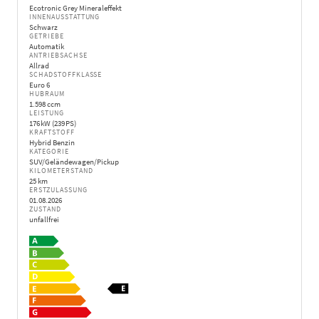
Ecotronic Grey Mineraleffekt
INNENAUSSTATTUNG
Schwarz
GETRIEBE
Automatik
ANTRIEBSACHSE
Allrad
SCHADSTOFFKLASSE
Euro 6
HUBRAUM
1.598 ccm
LEISTUNG
176 kW (239 PS)
KRAFTSTOFF
Hybrid Benzin
KATEGORIE
SUV/Geländewagen/Pickup
KILOMETERSTAND
25 km
ERSTZULASSUNG
01.08.2026
ZUSTAND
unfallfrei