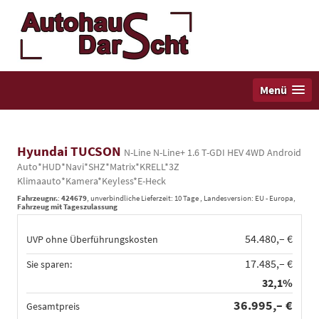
Menü
Hyundai TUCSON
N-Line N-Line+ 1.6 T-GDI HEV 4WD Android
Auto*HUD*Navi*SHZ*Matrix*KRELL*3Z
Klimaauto*Kamera*Keyless*E-Heck
Fahrzeugnr.
:
424679
, unverbindliche Lieferzeit:
10 Tage
, Landesversion: EU - Europa,
Fahrzeug mit Tageszulassung
54.480,– €
UVP ohne Überführungskosten
17.485,– €
Sie sparen:
32,1%
36.995,– €
Gesamtpreis