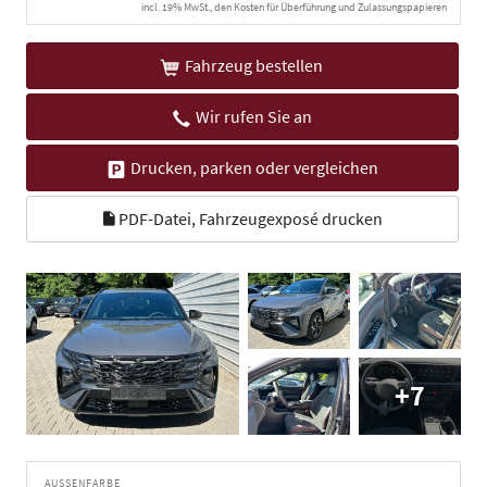
incl. 19% MwSt., den Kosten für Überführung und Zulassungspapieren
Fahrzeug bestellen
Wir rufen Sie an
Drucken, parken oder vergleichen
PDF-Datei, Fahrzeugexposé drucken
+7
AUSSENFARBE