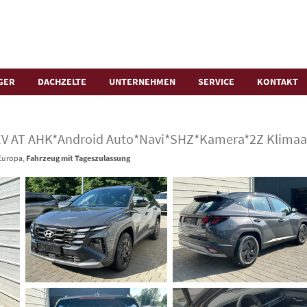
GER
DACHZELTE
UNTERNEHMEN
SERVICE
KONTAKT
 HEV AT AHK*Android Auto*Navi*SHZ*Kamera*2Z Klima
 Europa,
Fahrzeug mit Tageszulassung