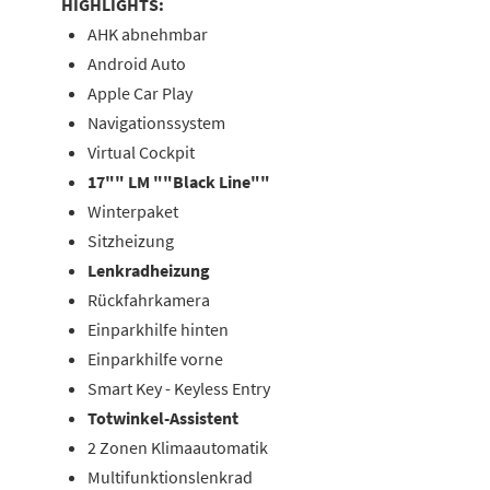
HIGHLIGHTS:
AHK abnehmbar
Android Auto
Apple Car Play
Navigationssystem
Virtual Cockpit
17"" LM ""Black Line""
Winterpaket
Sitzheizung
Lenkradheizung
Rückfahrkamera
Einparkhilfe hinten
Einparkhilfe vorne
Smart Key - Keyless Entry
Totwinkel-Assistent
2 Zonen Klimaautomatik
Multifunktionslenkrad