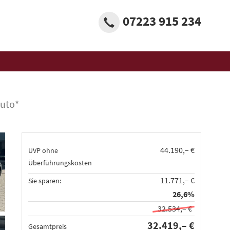
07223 915 234
auto*
44.190,– €
UVP ohne
Überführungskosten
11.771,– €
Sie sparen:
26,6%
32.534,– €
32.419,– €
Gesamtpreis