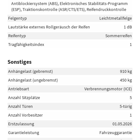
Antiblockiersystem (ABS), Elektronisches Stabilitäts-Programm
(ESP), Traktionskontrolle (ASR/CTS/ETS), Reifendruckkontrolle
Felgentyp
Leichtmetallfelge
Lautstärke externes Rollgeräusch der Reifen
1 dB
Reifentyp
Sommerreifen
Tragfähigkeitsindex
1
Sonstiges
Anhängelast (gebremst)
910 kg
Anhängelast (ungebremst)
450 kg
Antriebsart
Verbrennungsmotor (ICE)
Anzahl Sitzplätze
5
Anzahl Türen
5-türig
Anzahl Vorbesitzer
1
Erstzulassung
01.05.2026
Garantieleistung
Fahrzeuggarantie