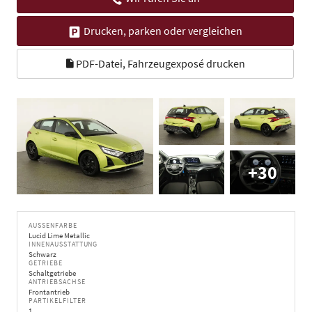
Drucken, parken oder vergleichen
PDF-Datei, Fahrzeugexposé drucken
+30
AUSSENFARBE
Lucid Lime Metallic
INNENAUSSTATTUNG
Schwarz
GETRIEBE
Schaltgetriebe
ANTRIEBSACHSE
Frontantrieb
PARTIKELFILTER
1