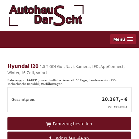
Menü
Hyundai i20
1.0 T-GDI Go!, Navi, Kamera, LED, AppConnect,
Winter, 16-Zoll, sofort
Fahrzeugnr.
:
424831
, unverbindliche Lieferzeit:
10 Tage
, Landesversion: CZ -
Tschechische Republik,
Vorführwagen
20.267,– €
Gesamtpreis
incl. 19% MwSt.
Fahrzeug bestellen
Wir rufen Sie an