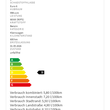
SCHADSTOFFKLASSE
Euro 6
HUBRAUM
998 ccm
LEISTUNG
66 kW (90 PS)
KRAFTSTOFF
Benzin
KATEGORIE
Kleinwagen
KILOMETERSTAND
600 km
ERSTZULASSUNG
01.05.2026
ZUSTAND
unfallfrei
Verbrauch kombiniert:
5,80 l/100km
Verbrauch Innenstadt:
7,20 l/100km
Verbrauch Stadtrand:
5,50 l/100km
Verbrauch Landstraße:
4,90 l/100km
Verbrauch Autobahn:
6,10 l/100km