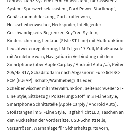
Fahrassistenz-System: Fernlichtassistent, Fahrassistenz-
System: Spurwechselassistent, Ford Power-Startknopf,
Gepäckraumabdeckung, Gurtstraffer vorn,
Heckscheibenwischer, Heckspoiler, Intelligenter
Geschwindigkeits-Begrenzer, KeyFree-System,
Kindersicherung, Lenkrad (Style ST-Line) mit Multifunktion,
Leuchtweitenregulierung, LM-Felgen 17 Zoll, Mittelkonsole
mit Armlehne vorn, Navigation in Verbindung mit dem
Smartphone (über Apple Carplay / Android Auto /...), Reifen
205/45 R17, Schadstoffarm nach Abgasnorm Euro 6d-ISC-
FCM (EU6AP), Schalt-/Wählhebelgriff Leder,
Scheibenwischer mit Intervallfunktion, Seitenschweller ST-
Line Style, Sitzbezug / Polsterung: Stoff im ST-Line Style,
Smartphone Schnittstelle (Apple Carply / Android Auto),
Stoßstangen im ST-Line Style, Tagfahrlicht LED, Taschen an
den Rückseiten der Vordersitze, USB-Schnittstelle,
Verzurrösen, Warnanlage für Sicherheitsgurte vorn,