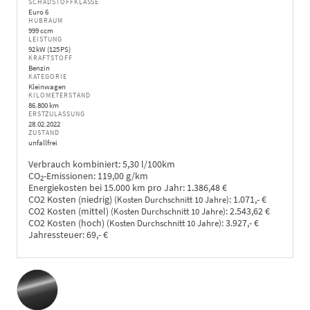
SCHADSTOFFKLASSE
Euro 6
HUBRAUM
999 ccm
LEISTUNG
92 kW (125 PS)
KRAFTSTOFF
Benzin
KATEGORIE
Kleinwagen
KILOMETERSTAND
86.800 km
ERSTZULASSUNG
28.02.2022
ZUSTAND
unfallfrei
Verbrauch kombiniert:
5,30 l/100km
CO
-Emissionen:
119,00 g/km
2
Energiekosten bei 15.000 km pro Jahr:
1.386,48 €
CO2 Kosten (niedrig)
:
1.071,- €
(Kosten Durchschnitt 10 Jahre)
CO2 Kosten (mittel)
:
2.543,62 €
(Kosten Durchschnitt 10 Jahre)
CO2 Kosten (hoch)
:
3.927,- €
(Kosten Durchschnitt 10 Jahre)
Jahressteuer:
69,- €