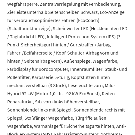
Wegfahrsperre, Zentralverriegelung mit Fernbedienung,
Zierleiste unterhalb Seitenscheiben Schwarz, Eco-Anzeige
für verbrauchsoptimiertes Fahren (EcoCoach)
(Schaltpunktanzeige), Scheinwerfer LED (Heckleuchten LED
/ Tagfahrlicht LED), Intelligent Protection System (IPS) (3-
Punkt-Sicherheitsgurt hinten / Gurtstraffer / Airbag
Fahrer-/Beifahrerseite / Kopf-Schulter-Airbag vorn und
hinten / Seitenairbag vorn), Außenspiegel Wagenfarbe,
Farbdisplay für Bordcomputer, Innenraumfilter: Staub- und
Pollenfilter, Karosserie: 5-türig, Kopfstützen hinten
mechan. verstellbar (3 Stück), Leseleuchte vorn, Mild-
Hybrid 92 kW (Motor 1,0 Ltr. - 92 kW EcoBoost), Reifen-
Reparaturkit, Sitz vorn links höhenverstellbar,
Sonnenblende links mit Spiegel, Sonnenblende rechts mit
Spiegel, Stoßfänger Wagenfarbe, Türgriffe außen
Wagenfarbe, Warnanlage für Sicherheitsgurte hinten, Anti-
Blockier-System (ABS), Fahrassistenz-System: Notbrems-