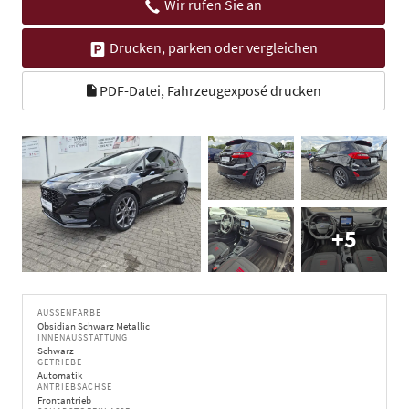
Wir rufen Sie an
Drucken, parken oder vergleichen
PDF-Datei, Fahrzeugexposé drucken
+5
AUSSENFARBE
Obsidian Schwarz Metallic
INNENAUSSTATTUNG
Schwarz
GETRIEBE
Automatik
ANTRIEBSACHSE
Frontantrieb