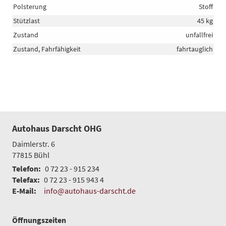
Polsterung
Stoff
Stützlast
45 kg
Zustand
unfallfrei
Zustand, Fahrfähigkeit
fahrtauglich
Autohaus Darscht OHG
Daimlerstr. 6
77815
Bühl
Telefon:
0 72 23 - 915 234
Telefax:
0 72 23 - 915 943 4
E-Mail:
info@autohaus-darscht.de
Öffnungszeiten