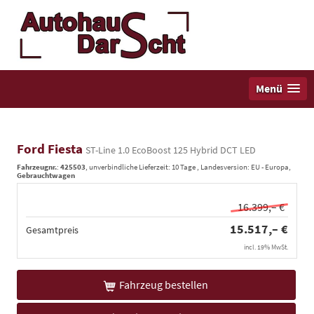
Menü
Ford Fiesta
ST-Line 1.0 EcoBoost 125 Hybrid DCT LED
Fahrzeugnr.
:
425503
, unverbindliche Lieferzeit:
10 Tage
, Landesversion: EU - Europa,
Gebrauchtwagen
16.399,– €
15.517,– €
Gesamtpreis
incl. 19% MwSt.
Fahrzeug bestellen