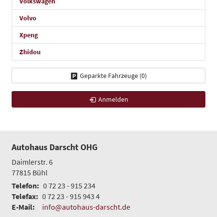
Volkswagen
Volvo
Xpeng
Zhidou
Geparkte Fahrzeuge (
0
)
Anmelden
Autohaus Darscht OHG
Daimlerstr. 6
77815
Bühl
Telefon:
0 72 23 - 915 234
Telefax:
0 72 23 - 915 943 4
E-Mail:
info@autohaus-darscht.de