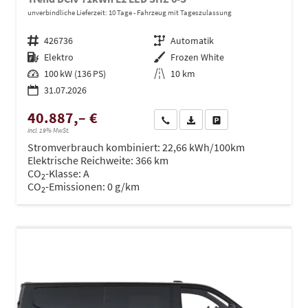
unverbindliche Lieferzeit:
10 Tage
Fahrzeug mit Tageszulassung
Fahrzeugnr.
426736
Getriebe
Automatik
Kraftstoff
Elektro
Außenfarbe
Frozen White
Leistung
100 kW (136 PS)
Kilometerstand
10 km
31.07.2026
40.887,– €
Wir rufen Sie an
PDF-Datei, Fahrzeugexposé dru
Drucken, parken oder ve
incl. 19% MwSt.
Stromverbrauch kombiniert:
22,66 kWh/100km
Elektrische Reichweite:
366 km
CO
-Klasse:
A
2
CO
-Emissionen:
0 g/km
2