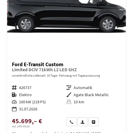
Ford E-Transit Custom
Limited DCiV 71kWh L2 LED SHZ
unverbindliche Lieferzeit:
10 Tage
Fahrzeug mit Tageszulassung
Fahrzeugnr.
426737
Getriebe
Automatik
Kraftstoff
Elektro
Außenfarbe
Agate Black Metallic
Leistung
160 kW (218 PS)
Kilometerstand
10 km
31.07.2026
45.699,– €
Wir rufen Sie an
PDF-Datei, Fahrzeugexposé dru
Drucken, parken oder ve
incl. 19% MwSt.