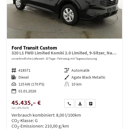
Ford Transit Custom
320 L1 FWD Limited Kombi 2.0 Limited, 9-Sitzer, Navi, FS-beheizbar, Side, Kamera, 4 J.-Garantie
unverbindliche Lieferzeit:
10 Tage
Fahrzeug mit Tageszulassung
Fahrzeugnr.
418571
Getriebe
Automatik
Kraftstoff
Diesel
Außenfarbe
Agate Black Metallic
Leistung
125 kW (170 PS)
Kilometerstand
10 km
01.01.2026
45.435,– €
Wir rufen Sie an
PDF-Datei, Fahrzeugexposé dru
Drucken, parken oder ve
incl. 19% MwSt.
Verbrauch kombiniert:
8,00 l/100km
CO
-Klasse:
G
2
CO
-Emissionen:
210,00 g/km
2