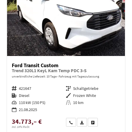
Ford Transit Custom
Trend 320L1 KeyL Kam Temp PDC 3-S
unverbindliche Lieferzeit:
10 Tage
Fahrzeug mit Tageszulassung
Fahrzeugnr.
421647
Getriebe
Schaltgetriebe
Kraftstoff
Diesel
Außenfarbe
Frozen White
Leistung
110 kW (150 PS)
Kilometerstand
10 km
21.08.2025
34.773,– €
Wir rufen Sie an
PDF-Datei, Fahrzeugexposé dru
Drucken, parken oder ve
incl. 19% MwSt.