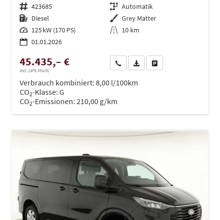
Fahrzeugnr.
423685
Getriebe
Automatik
Kraftstoff
Diesel
Außenfarbe
Grey Matter
Leistung
125 kW (170 PS)
Kilometerstand
10 km
01.01.2026
45.435,– €
Wir rufen Sie an
PDF-Datei, Fahrzeugexposé dru
Drucken, parken oder ve
incl. 19% MwSt.
Verbrauch kombiniert:
8,00 l/100km
CO
-Klasse:
G
2
CO
-Emissionen:
210,00 g/km
2