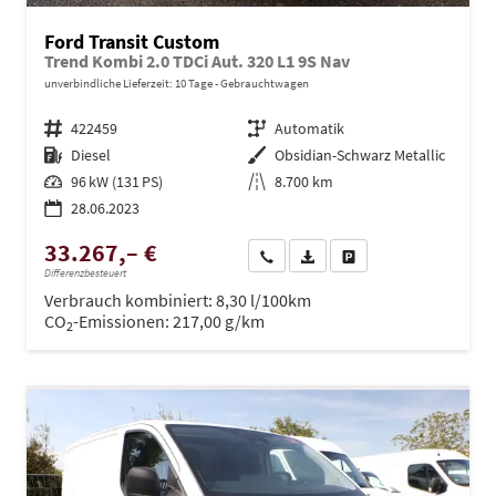
Ford Transit Custom
Trend Kombi 2.0 TDCi Aut. 320 L1 9S Nav
unverbindliche Lieferzeit:
10 Tage
Gebrauchtwagen
Fahrzeugnr.
422459
Getriebe
Automatik
Kraftstoff
Diesel
Außenfarbe
Obsidian-Schwarz Metallic
Leistung
96 kW (131 PS)
Kilometerstand
8.700 km
28.06.2023
33.267,– €
Wir rufen Sie an
PDF-Datei, Fahrzeugexposé dru
Drucken, parken oder ve
Differenzbesteuert
Verbrauch kombiniert:
8,30 l/100km
CO
-Emissionen:
217,00 g/km
2