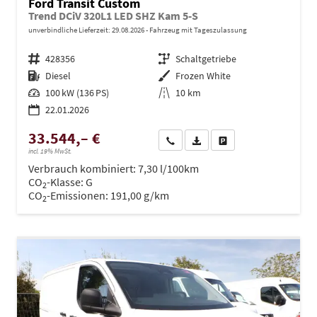
Ford Transit Custom
Trend DCiV 320L1 LED SHZ Kam 5-S
unverbindliche Lieferzeit:
29.08.2026
Fahrzeug mit Tageszulassung
Fahrzeugnr.
428356
Getriebe
Schaltgetriebe
Kraftstoff
Diesel
Außenfarbe
Frozen White
Leistung
100 kW (136 PS)
Kilometerstand
10 km
22.01.2026
33.544,– €
Wir rufen Sie an
PDF-Datei, Fahrzeugexposé dru
Drucken, parken oder ve
incl. 19% MwSt.
Verbrauch kombiniert:
7,30 l/100km
CO
-Klasse:
G
2
CO
-Emissionen:
191,00 g/km
2