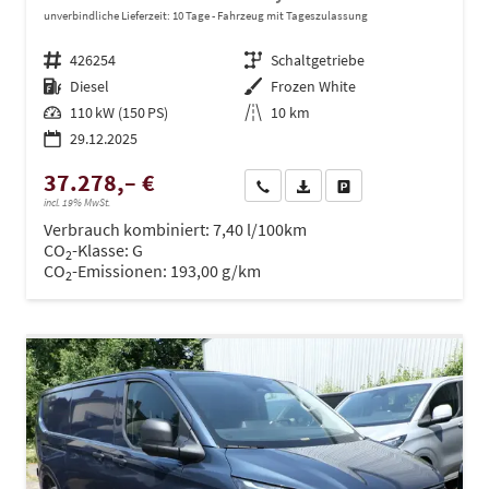
unverbindliche Lieferzeit:
10 Tage
Fahrzeug mit Tageszulassung
Fahrzeugnr.
426254
Getriebe
Schaltgetriebe
Kraftstoff
Diesel
Außenfarbe
Frozen White
Leistung
110 kW (150 PS)
Kilometerstand
10 km
29.12.2025
37.278,– €
Wir rufen Sie an
PDF-Datei, Fahrzeugexposé dru
Drucken, parken oder ve
incl. 19% MwSt.
Verbrauch kombiniert:
7,40 l/100km
CO
-Klasse:
G
2
CO
-Emissionen:
193,00 g/km
2