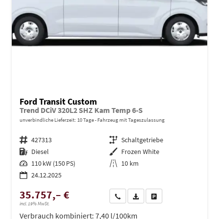
Ford Transit Custom
Trend DCiV 320L2 SHZ Kam Temp 6-S
unverbindliche Lieferzeit:
10 Tage
Fahrzeug mit Tageszulassung
Fahrzeugnr.
427313
Getriebe
Schaltgetriebe
Kraftstoff
Diesel
Außenfarbe
Frozen White
Leistung
110 kW (150 PS)
Kilometerstand
10 km
24.12.2025
35.757,– €
Wir rufen Sie an
PDF-Datei, Fahrzeugexposé dru
Drucken, parken oder ve
incl. 19% MwSt.
Verbrauch kombiniert:
7,40 l/100km