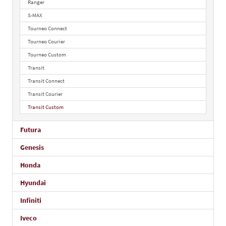
Ranger
S-MAX
Tourneo Connect
Tourneo Courier
Tourneo Custom
Transit
Transit Connect
Transit Courier
Transit Custom
Futura
Genesis
Honda
Hyundai
Infiniti
Iveco