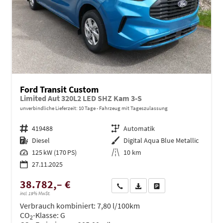
Ford Transit Custom
Limited Aut 320L2 LED SHZ Kam 3-S
unverbindliche Lieferzeit:
10 Tage
Fahrzeug mit Tageszulassung
Fahrzeugnr.
419488
Getriebe
Automatik
Kraftstoff
Diesel
Außenfarbe
Digital Aqua Blue Metallic
Leistung
125 kW (170 PS)
Kilometerstand
10 km
27.11.2025
38.782,– €
Wir rufen Sie an
PDF-Datei, Fahrzeugexposé dru
Drucken, parken oder ve
incl. 19% MwSt.
Verbrauch kombiniert:
7,80 l/100km
CO
-Klasse:
G
2