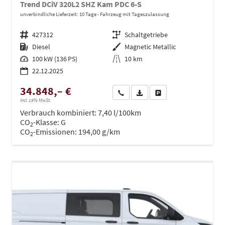
Trend DCiV 320L2 SHZ Kam PDC 6-S
unverbindliche Lieferzeit:
10 Tage
Fahrzeug mit Tageszulassung
Fahrzeugnr.
427312
Getriebe
Schaltgetriebe
Kraftstoff
Diesel
Außenfarbe
Magnetic Metallic
Leistung
100 kW (136 PS)
Kilometerstand
10 km
22.12.2025
34.848,– €
Wir rufen Sie an
PDF-Datei, Fahrzeugexposé dru
Drucken, parken oder ve
incl. 19% MwSt.
Verbrauch kombiniert:
7,40 l/100km
CO
-Klasse:
G
2
CO
-Emissionen:
194,00 g/km
2