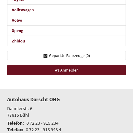
Volkswagen
Volvo
Xpeng
Zhidou
Geparkte Fahrzeuge (
0
)
Anmelden
Autohaus Darscht OHG
Daimlerstr. 6
77815
Bühl
Telefon:
0 72 23 - 915 234
Telefax:
0 72 23 - 915 943 4