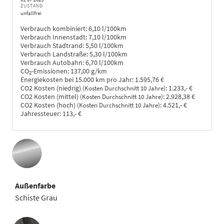
ZUSTAND
unfallfrei
Verbrauch kombiniert:
6,10 l/100km
Verbrauch Innenstadt:
7,10 l/100km
Verbrauch Stadtrand:
5,50 l/100km
Verbrauch Landstraße:
5,30 l/100km
Verbrauch Autobahn:
6,70 l/100km
CO
-Emissionen:
137,00 g/km
2
Energiekosten bei 15.000 km pro Jahr:
1.595,76 €
CO2 Kosten (niedrig)
:
1.233,- €
(Kosten Durchschnitt 10 Jahre)
CO2 Kosten (mittel)
:
2.928,38 €
(Kosten Durchschnitt 10 Jahre)
CO2 Kosten (hoch)
:
4.521,- €
(Kosten Durchschnitt 10 Jahre)
Jahressteuer:
113,- €
Außenfarbe
Schiste Grau
Innenausstattung