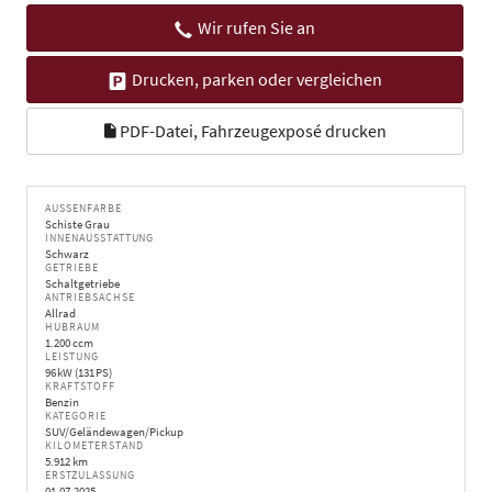
Wir rufen Sie an
Drucken, parken oder vergleichen
PDF-Datei, Fahrzeugexposé drucken
AUSSENFARBE
Schiste Grau
INNENAUSSTATTUNG
Schwarz
GETRIEBE
Schaltgetriebe
ANTRIEBSACHSE
Allrad
HUBRAUM
1.200 ccm
LEISTUNG
96 kW (131 PS)
KRAFTSTOFF
Benzin
KATEGORIE
SUV/Geländewagen/Pickup
KILOMETERSTAND
5.912 km
ERSTZULASSUNG
01.07.2025