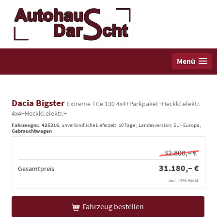
Menü
Dacia Bigster
Extreme TCe 130 4x4+Parkpaket+Heckkl.elektr.
4x4+Heckkl.elektr.+
Fahrzeugnr.
:
425316
, unverbindliche Lieferzeit:
10 Tage
, Landesversion: EU - Europa,
Gebrauchtwagen
32.800,– €
31.180,– €
Gesamtpreis
incl. 19% MwSt.
Fahrzeug bestellen