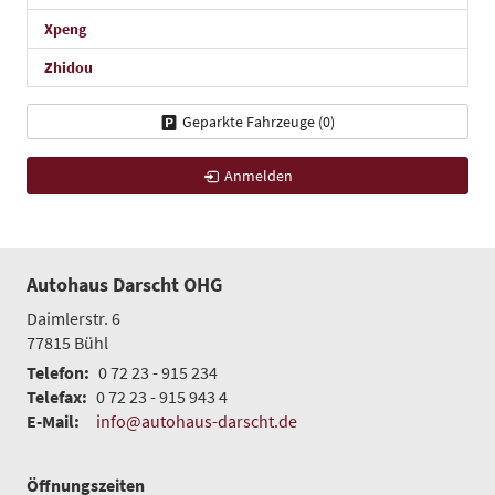
Xpeng
Zhidou
Geparkte Fahrzeuge (
0
)
Anmelden
Autohaus Darscht OHG
Daimlerstr. 6
77815
Bühl
Telefon:
0 72 23 - 915 234
Telefax:
0 72 23 - 915 943 4
E-Mail:
info@autohaus-darscht.de
Öffnungszeiten