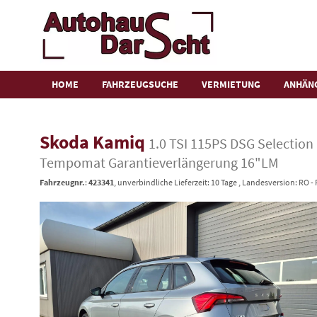
HOME
FAHRZEUGSUCHE
VERMIETUNG
ANHÄN
Skoda Kamiq
1.0 TSI 115PS DSG Selectio
Tempomat Garantieverlängerung 16"LM
Fahrzeugnr.
:
423341
, unverbindliche Lieferzeit:
10 Tage
, Landesversion: RO 