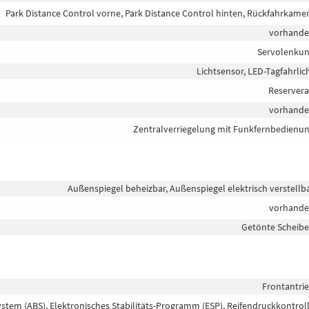
Park Distance Control vorne, Park Distance Control hinten, Rückfahrkame
vorhand
Servolenku
Lichtsensor, LED-Tagfahrlic
Reserver
vorhand
Zentralverriegelung mit Funkfernbedienu
Außenspiegel beheizbar, Außenspiegel elektrisch verstellb
vorhand
Getönte Scheib
Frontantri
ystem (ABS), Elektronisches Stabilitäts-Programm (ESP), Reifendruckkontrol