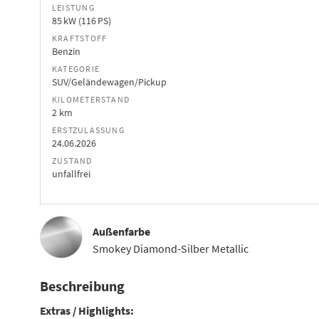
LEISTUNG
85 kW (116 PS)
KRAFTSTOFF
Benzin
KATEGORIE
SUV/Geländewagen/Pickup
KILOMETERSTAND
2 km
ERSTZULASSUNG
24.06.2026
ZUSTAND
unfallfrei
Außenfarbe
Smokey Diamond-Silber Metallic
Beschreibung
Extras / Highlights: