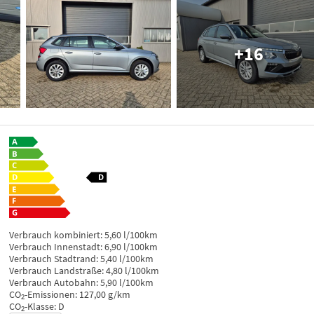
+16
Verbrauch kombiniert:
5,60 l/100km
Verbrauch Innenstadt:
6,90 l/100km
Verbrauch Stadtrand:
5,40 l/100km
Verbrauch Landstraße:
4,80 l/100km
Verbrauch Autobahn:
5,90 l/100km
CO
-Emissionen:
127,00 g/km
2
CO
-Klasse:
D
2