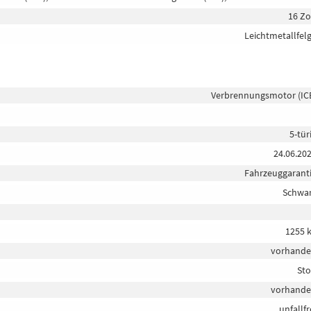
16 Zo
Leichtmetallfel
Verbrennungsmotor (IC
5-tür
24.06.20
Fahrzeuggarant
Schwa
1255 
vorhand
Sto
vorhand
unfallfr