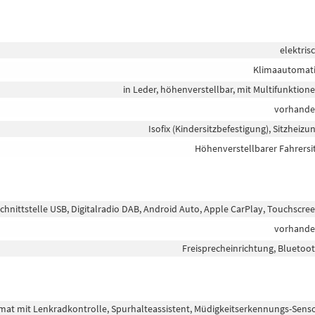
elektris
Klimaautomat
in Leder, höhenverstellbar, mit Multifunktion
vorhand
Isofix (Kindersitzbefestigung), Sitzheizu
Höhenverstellbarer Fahrersi
chnittstelle USB, Digitalradio DAB, Android Auto, Apple CarPlay, Touchscre
vorhand
Freisprecheinrichtung, Bluetoo
t mit Lenkradkontrolle, Spurhalteassistent, Müdigkeitserkennungs-Sens