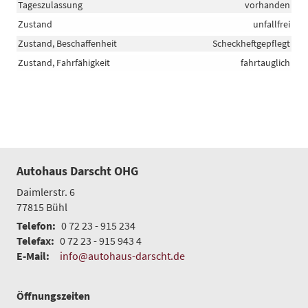
Tageszulassung
vorhanden
Zustand
unfallfrei
Zustand, Beschaffenheit
Scheckheftgepflegt
Zustand, Fahrfähigkeit
fahrtauglich
Autohaus Darscht OHG
Daimlerstr. 6
77815
Bühl
Telefon:
0 72 23 - 915 234
Telefax:
0 72 23 - 915 943 4
E-Mail:
info@autohaus-darscht.de
Öffnungszeiten