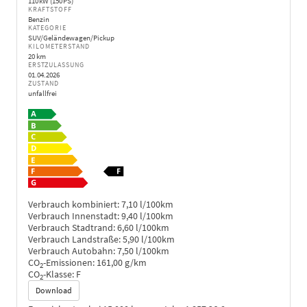
110 kW (150 PS)
KRAFTSTOFF
Benzin
KATEGORIE
SUV/Geländewagen/Pickup
KILOMETERSTAND
20 km
ERSTZULASSUNG
01.04.2026
ZUSTAND
unfallfrei
Verbrauch kombiniert:
7,10 l/100km
Verbrauch Innenstadt:
9,40 l/100km
Verbrauch Stadtrand:
6,60 l/100km
Verbrauch Landstraße:
5,90 l/100km
Verbrauch Autobahn:
7,50 l/100km
CO
-Emissionen:
161,00 g/km
2
CO
-Klasse:
F
2
Download