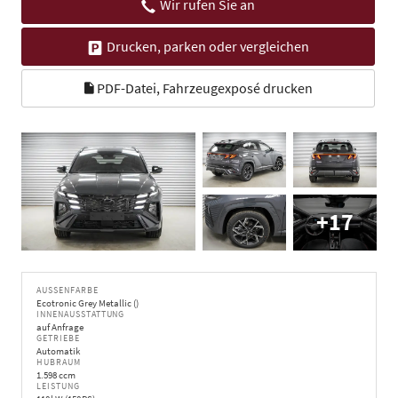
Wir rufen Sie an
Drucken, parken oder vergleichen
PDF-Datei, Fahrzeugexposé drucken
+17
AUSSENFARBE
Ecotronic Grey Metallic ()
INNENAUSSTATTUNG
auf Anfrage
GETRIEBE
Automatik
HUBRAUM
1.598 ccm
LEISTUNG