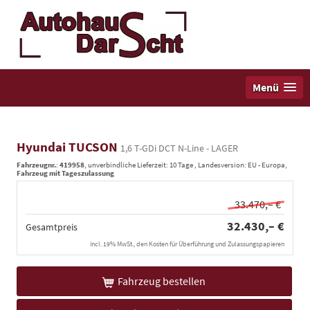
Menü
Hyundai TUCSON
1,6 T-GDi DCT N-Line - LAGER
Fahrzeugnr.
:
419958
, unverbindliche Lieferzeit:
10 Tage
, Landesversion: EU - Europa,
Fahrzeug mit Tageszulassung
33.470,– €
32.430,– €
Gesamtpreis
incl. 19% MwSt., den Kosten für Überführung und Zulassungspapieren
Fahrzeug bestellen