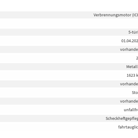
Verbrennungsmotor (IC
5-tür
01.04.20
vorhand
Metall
1623 
vorhand
Sto
vorhand
unfallfr
Scheckheftgepfle
fahrtaugli