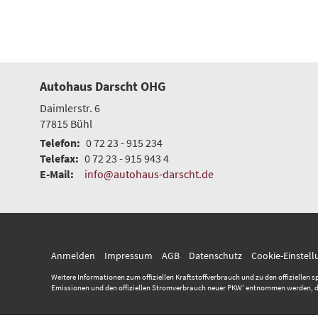
Autohaus Darscht OHG
Daimlerstr. 6
77815
Bühl
Telefon:
0 72 23 - 915 234
Telefax:
0 72 23 - 915 943 4
E-Mail:
info@autohaus-darscht.de
Anmelden
Impressum
AGB
Datenschutz
Cookie-Einstel
Weitere Informationen zum offiziellen Kraftstoffverbrauch und zu den offiziellen s
Emissionen und den offiziellen Stromverbrauch neuer PKW' entnommen werden, der