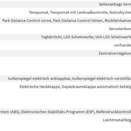
Seitenairbags Vor
Tempomat, Tempomat mit Lenkradkontrolle, Notrufsyst
Park Distance Control vorne, Park Distance Control hinten, Rückfahrkame
Servolenku
Tagfahrlicht, LED-Scheinwerfer, Voll-LED Scheinwerf
vorhand
Zentralverriegelu
Außenspiegel elektrisch anklappbar, Außenspiegel elektrisch verstellb
Elektrische Heckklappe, Gepäckraumklappe automatisch betäti
ystem (ABS), Elektronisches Stabilitäts-Programm (ESP), Reifendruckkontrol
Leichtmetallfel