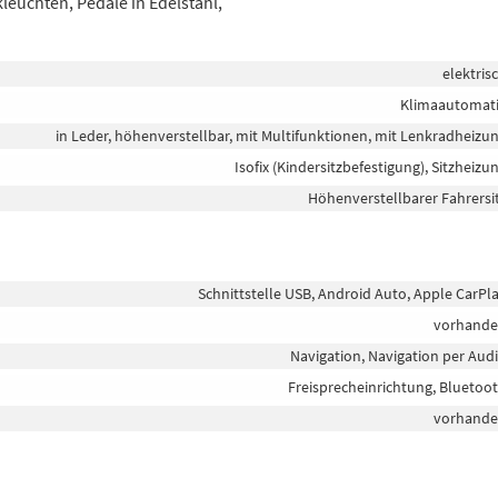
kleuchten, Pedale in Edelstahl,
elektris
Klimaautomat
in Leder, höhenverstellbar, mit Multifunktionen, mit Lenkradheizu
Isofix (Kindersitzbefestigung), Sitzheizu
Höhenverstellbarer Fahrersi
Schnittstelle USB, Android Auto, Apple CarPl
vorhand
Navigation, Navigation per Aud
Freisprecheinrichtung, Bluetoo
vorhand