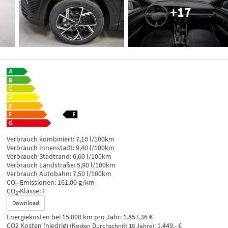
+17
Verbrauch kombiniert:
7,10 l/100km
Verbrauch Innenstadt:
9,40 l/100km
Verbrauch Stadtrand:
6,60 l/100km
Verbrauch Landstraße:
5,90 l/100km
Verbrauch Autobahn:
7,50 l/100km
CO
-Emissionen:
161,00 g/km
2
CO
-Klasse:
F
2
Download
Energiekosten bei 15.000 km pro Jahr:
1.857,36 €
CO2 Kosten (niedrig)
:
1.449,- €
(Kosten Durchschnitt 10 Jahre)