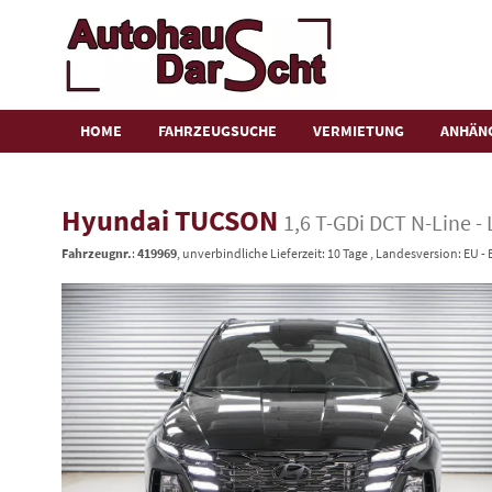
HOME
FAHRZEUGSUCHE
VERMIETUNG
ANHÄN
Hyundai TUCSON
1,6 T-GDi DCT N-Line -
Fahrzeugnr.
:
419969
, unverbindliche Lieferzeit:
10 Tage
, Landesversion: EU -