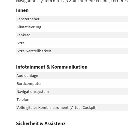
Navigationssystem mit 12,3 Zoll, Interieur N-Line, LED-Rüc
Innen
Fensterheber
Klimatisierung
Lenkrad
Sitze
Sitze: Verstellbarkeit
Infotainment & Kommunikation
Audioanlage
Bordcomputer
Navigationssystem
Telefon
Volldigitales Kombiinstrument (Virtual Cockpit)
Sicherheit & Assistenz