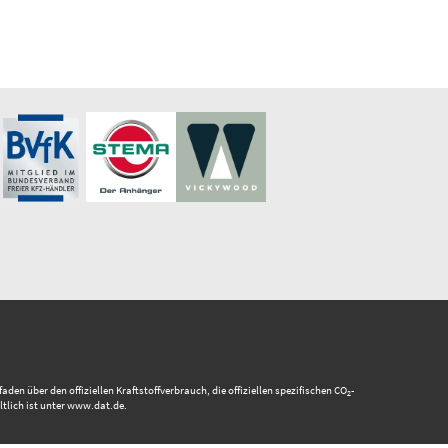
 über den offiziellen Kraftstoffverbrauch, die offiziellen spezifischen CO
-
2
tlich ist unter www.dat.de.