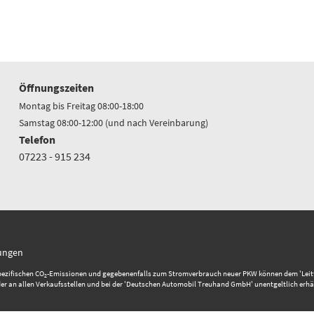
Öffnungszeiten
Montag bis Freitag 08:00-18:00
Samstag 08:00-12:00 (und nach Vereinbarung)
Telefon
07223 - 915 234
lungen
pezifischen CO
-Emissionen und gegebenenfalls zum Stromverbrauch neuer PKW können dem 'Leitfaden
2
 an allen Verkaufsstellen und bei der 'Deutschen Automobil Treuhand GmbH' unentgeltlich erhäl