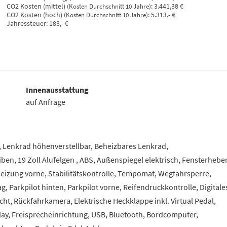
CO2 Kosten (mittel)
:
3.441,38 €
(Kosten Durchschnitt 10 Jahre)
CO2 Kosten (hoch)
:
5.313,- €
(Kosten Durchschnitt 10 Jahre)
Jahressteuer:
183,- €
Innenausstattung
auf Anfrage
f, Lenkrad höhenverstellbar, Beheizbares Lenkrad,
ben, 19 Zoll Alufelgen , ABS, Außenspiegel elektrisch, Fensterhebe
zheizung vorne, Stabilitätskontrolle, Tempomat, Wegfahrsperre,
g, Parkpilot hinten, Parkpilot vorne, Reifendruckkontrolle, Digitale
cht, Rückfahrkamera, Elektrische Heckklappe inkl. Virtual Pedal,
ay, Freisprecheinrichtung, USB, Bluetooth, Bordcomputer,