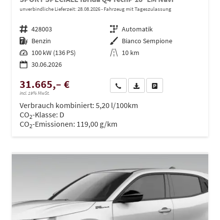
unverbindliche Lieferzeit:
28.08.2026
Fahrzeug mit Tageszulassung
Fahrzeugnr.
428003
Getriebe
Automatik
Kraftstoff
Benzin
Außenfarbe
Bianco Sempione
Leistung
100 kW (136 PS)
Kilometerstand
10 km
30.06.2026
31.665,– €
Wir rufen Sie an
PDF-Datei, Fahrzeugexposé dru
Drucken, parken oder ve
incl. 19% MwSt.
Verbrauch kombiniert:
5,20 l/100km
CO
-Klasse:
D
2
CO
-Emissionen:
119,00 g/km
2