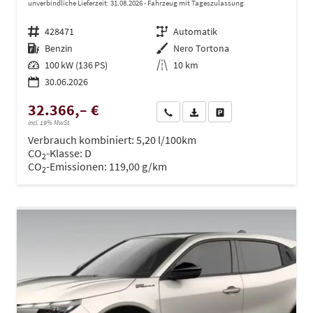
unverbindliche Lieferzeit:
31.08.2026
Fahrzeug mit Tageszulassung
Fahrzeugnr.
428471
Getriebe
Automatik
Kraftstoff
Benzin
Außenfarbe
Nero Tortona
Leistung
100 kW (136 PS)
Kilometerstand
10 km
30.06.2026
32.366,– €
Wir rufen Sie an
PDF-Datei, Fahrzeugexposé dru
Drucken, parken oder ve
incl. 19% MwSt.
Verbrauch kombiniert:
5,20 l/100km
CO
-Klasse:
D
2
CO
-Emissionen:
119,00 g/km
2