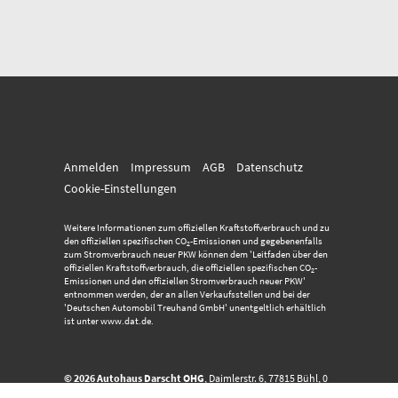
Anmelden
Impressum
AGB
Datenschutz
Cookie-Einstellungen
Weitere Informationen zum offiziellen Kraftstoffverbrauch und zu
den offiziellen spezifischen CO
-Emissionen und gegebenenfalls
2
zum Stromverbrauch neuer PKW können dem 'Leitfaden über den
offiziellen Kraftstoffverbrauch, die offiziellen spezifischen CO
-
2
Emissionen und den offiziellen Stromverbrauch neuer PKW'
entnommen werden, der an allen Verkaufsstellen und bei der
'Deutschen Automobil Treuhand GmbH' unentgeltlich erhältlich
ist unter www.dat.de.
© 2026
Autohaus Darscht OHG
,
Daimlerstr. 6
,
77815
Bühl,
0
72 23 - 915 234
Powered by Autrado