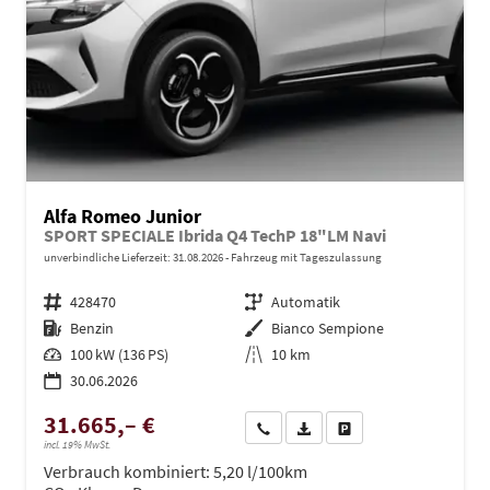
Alfa Romeo Junior
SPORT SPECIALE Ibrida Q4 TechP 18"LM Navi
unverbindliche Lieferzeit:
31.08.2026
Fahrzeug mit Tageszulassung
Fahrzeugnr.
428470
Getriebe
Automatik
Kraftstoff
Benzin
Außenfarbe
Bianco Sempione
Leistung
100 kW (136 PS)
Kilometerstand
10 km
30.06.2026
31.665,– €
Wir rufen Sie an
PDF-Datei, Fahrzeugexposé dru
Drucken, parken oder ve
incl. 19% MwSt.
Verbrauch kombiniert:
5,20 l/100km