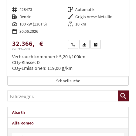
Fahrzeugnr.
428473
Getriebe
Automatik
Kraftstoff
Benzin
Außenfarbe
Grigio Arese Metallic
Leistung
100 kW (136 PS)
Kilometerstand
10 km
30.06.2026
32.366,– €
Wir rufen Sie an
PDF-Datei, Fahrzeugexposé dru
Drucken, parken oder ve
incl. 19% MwSt.
Verbrauch kombiniert:
5,20 l/100km
CO
-Klasse:
D
2
CO
-Emissionen:
119,00 g/km
2
Schnellsuche
Fahrzeugnr.
Abarth
Alfa Romeo