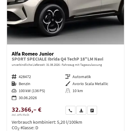
Alfa Romeo Junior
SPORT SPECIALE Ibrida Q4 TechP 18"LM Navi
unverbindliche Lieferzeit:
31.08.2026
Fahrzeug mit Tageszulassung
Fahrzeugnr.
428472
Getriebe
Automatik
Kraftstoff
Benzin
Außenfarbe
Avorio Scala Metallic
Leistung
100 kW (136 PS)
Kilometerstand
10 km
30.06.2026
32.366,– €
Wir rufen Sie an
PDF-Datei, Fahrzeugexposé dru
Drucken, parken oder ve
incl. 19% MwSt.
Verbrauch kombiniert:
5,20 l/100km
CO
-Klasse:
D
2