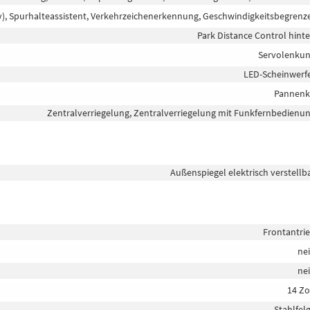
y), Spurhalteassistent, Verkehrzeichenerkennung, Geschwindigkeitsbegrenz
Park Distance Control hint
Servolenku
LED-Scheinwerf
Pannenk
Zentralverriegelung, Zentralverriegelung mit Funkfernbedienu
Außenspiegel elektrisch verstellb
Frontantri
ne
ne
14 Zo
Stahlfel