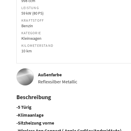
998 ccm
LEISTUNG
59 kW (80 PS)
KRAFTSTOFF
Benzin
KATEGORIE
Kleinwagen
KILOMETERSTAND
10 km
Außenfarbe
Reflexsilber Metallic
Beschreibung
-5 Türig
-Klimaanlage
-Sitzheizung vorne
-Wireless App Connect ( Apple CarPlay/AndroidAuto)