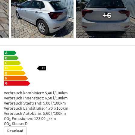
+6
Verbrauch kombiniert:
5,40 l/100km
Verbrauch Innenstadt:
6,50 l/100km
Verbrauch Stadtrand:
5,00 l/100km
Verbrauch Landstraße:
4,70 l/100km
Verbrauch Autobahn:
5,60 l/100km
CO
-Emissionen:
123,00 g/km
2
CO
-Klasse:
D
2
Download