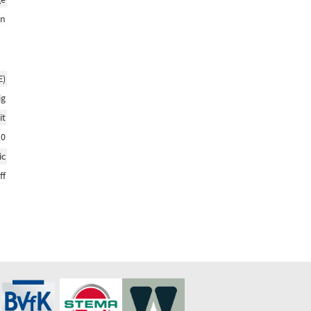
en
E)
ig
it
10
ic
ff