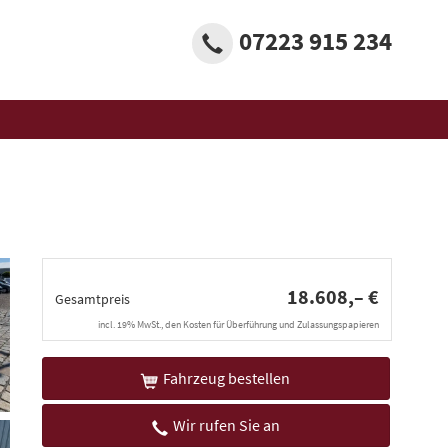
07223 915 234
18.608,– €
Gesamtpreis
incl. 19% MwSt., den Kosten für Überführung und Zulassungspapieren
Fahrzeug bestellen
Wir rufen Sie an