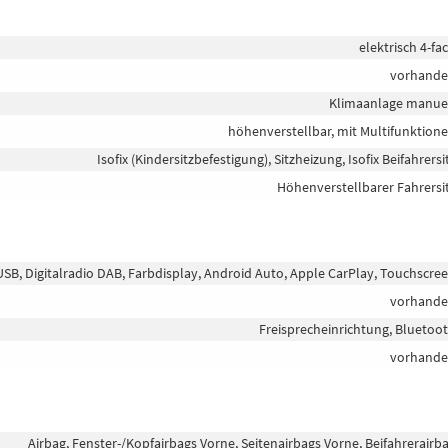
elektrisch 4-fa
vorhand
Klimaanlage manue
höhenverstellbar, mit Multifunktion
Isofix (Kindersitzbefestigung), Sitzheizung, Isofix Beifahrersi
Höhenverstellbarer Fahrersi
USB, Digitalradio DAB, Farbdisplay, Android Auto, Apple CarPlay, Touchscre
vorhand
Freisprecheinrichtung, Bluetoo
vorhand
Airbag, Fenster-/Kopfairbags Vorne, Seitenairbags Vorne, Beifahrerairb