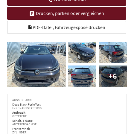
Drucken, parken oder vergleichen
PDF-Datei, Fahrzeugexposé drucken
+6
AUSSENFARBE
Deep Black Perleffect
INNENAUSSTATTUNG
Anthrazit
GETRIEBE
Schalt. 5-Gang
ANTRIEBSACHSE
Frontantrieb
ZYLINDER