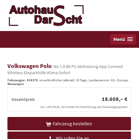
Menü
Volkswagen Polo
Yes 1.0 80 PS Sitzheizung-App Connect
Wireless-Einparkhilfe-Klima-Sofort
Fahrzeugnr.
:
414370
, unverbindliche Lieferzeit:
10 Tage
, Landesversion: EU - Europa,
Neuwagen
18.608,– €
Gesamtpreis
incl. 19% MwSt., den Kosten für Überführung und Zulassungspapieren
Fahrzeug bestellen
Wir rufen Sie an