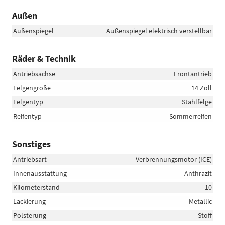
Außen
Außenspiegel
Außenspiegel elektrisch verstellbar
Räder & Technik
Antriebsachse
Frontantrieb
Felgengröße
14 Zoll
Felgentyp
Stahlfelge
Reifentyp
Sommerreifen
Sonstiges
Antriebsart
Verbrennungsmotor (ICE)
Innenausstattung
Anthrazit
Kilometerstand
10
Lackierung
Metallic
Polsterung
Stoff