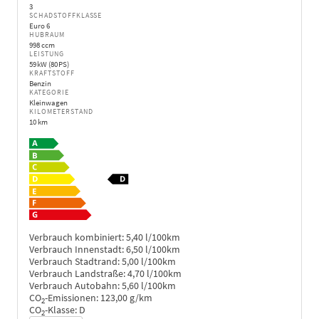
3
SCHADSTOFFKLASSE
Euro 6
HUBRAUM
998 ccm
LEISTUNG
59 kW (80 PS)
KRAFTSTOFF
Benzin
KATEGORIE
Kleinwagen
KILOMETERSTAND
10 km
Verbrauch kombiniert:
5,40 l/100km
Verbrauch Innenstadt:
6,50 l/100km
Verbrauch Stadtrand:
5,00 l/100km
Verbrauch Landstraße:
4,70 l/100km
Verbrauch Autobahn:
5,60 l/100km
CO
-Emissionen:
123,00 g/km
2
CO
-Klasse:
D
2