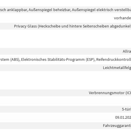
isch anklappbar, Außenspiegel beheizbar, Außenspiegel elektrisch verstellb
vorhand
Privacy Glass (Heckscheibe und hintere Seitenscheiben abgedunkel
Allr
ystem (ABS), Elektronisches Stabilitäts-Programm (ESP), Reifendruckkontrol
Leichtmetallfel
Verbrennungsmotor (IC
5-tür
09.01.20
Fahrzeuggarant