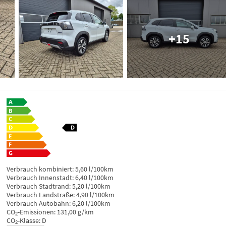
+15
Verbrauch kombiniert:
5,60 l/100km
Verbrauch Innenstadt:
6,40 l/100km
Verbrauch Stadtrand:
5,20 l/100km
Verbrauch Landstraße:
4,90 l/100km
Verbrauch Autobahn:
6,20 l/100km
CO
-Emissionen:
131,00 g/km
2
CO
-Klasse:
D
2