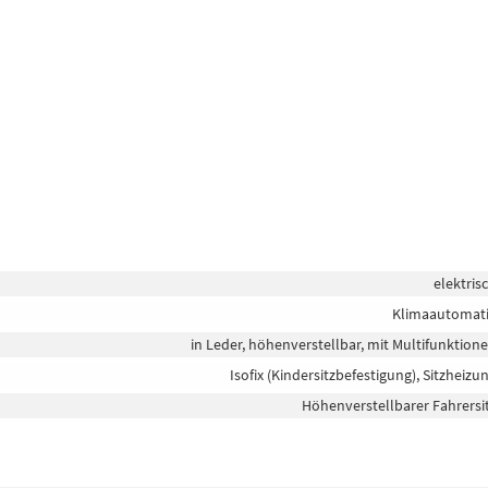
elektris
Klimaautomat
in Leder, höhenverstellbar, mit Multifunktion
Isofix (Kindersitzbefestigung), Sitzheizu
Höhenverstellbarer Fahrersi