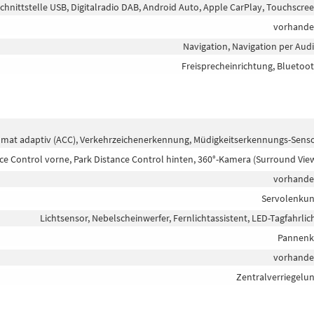
chnittstelle USB, Digitalradio DAB, Android Auto, Apple CarPlay, Touchscre
vorhand
Navigation, Navigation per Aud
Freisprecheinrichtung, Bluetoo
omat adaptiv (ACC), Verkehrzeichenerkennung, Müdigkeitserkennungs-Sens
ce Control vorne, Park Distance Control hinten, 360°-Kamera (Surround Vie
vorhand
Servolenku
Lichtsensor, Nebelscheinwerfer, Fernlichtassistent, LED-Tagfahrlic
Pannenk
vorhand
Zentralverriegelu