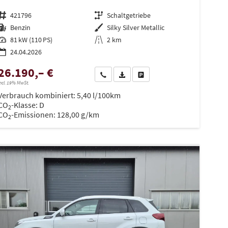
Fahrzeugnr.
421796
Getriebe
Schaltgetriebe
Kraftstoff
Benzin
Außenfarbe
Silky Silver Metallic
Leistung
81 kW (110 PS)
Kilometerstand
2 km
24.04.2026
26.190,– €
en
Wir rufen Sie an
PDF-Datei, Fahrzeugexposé drucken
Drucken, parken oder vergleiche
ncl. 19% MwSt.
Verbrauch kombiniert:
5,40 l/100km
CO
-Klasse:
D
2
CO
-Emissionen:
128,00 g/km
2