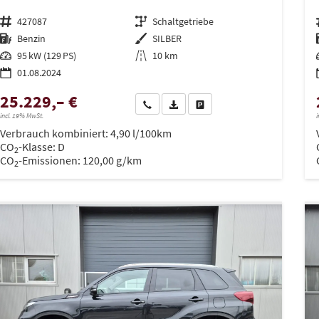
Fahrzeugnr.
427087
Getriebe
Schaltgetriebe
Kraftstoff
Benzin
Außenfarbe
SILBER
Leistung
95 kW (129 PS)
Kilometerstand
10 km
01.08.2024
25.229,– €
Wir rufen Sie an
PDF-Datei, Fahrzeugexposé drucken
Drucken, parken oder vergleich
incl. 19% MwSt.
i
Verbrauch kombiniert:
4,90 l/100km
CO
-Klasse:
D
2
CO
-Emissionen:
120,00 g/km
2