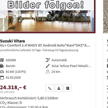
Suzuki Vitara
GL+ Comfort 1.4 MHEV AT Android Auto*Navi*SHZ*ACC*Kamera*Klimauto*LED*PrivacyGlas
unverbindliche Lieferzeit:
10 Tage
Fahrzeug mit Tageszulassung
Fahrzeugnr.
426389
Getriebe
Automatik
Kraftstoff
Benzin
Außenfarbe
Solar Yellow Pearl Metallic / Cosmic Black Pearl Metallic
Leistung
81 kW (110 PS)
Kilometerstand
25 km
01.05.2026
24.318,– €
Wir rufen Sie an
PDF-Datei, Fahrzeugexposé drucken
Drucken, parken oder vergleich
incl. 19% MwSt.
i
Verbrauch kombiniert:
5,80 l/100km
CO
-Klasse:
D
2
CO
-Emissionen:
130,00 g/km