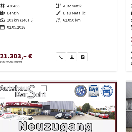
Fahrzeugnr.
426466
Getriebe
Automatik
Kraftstoff
Benzin
Außenfarbe
Blau Metallic
Leistung
103 kW (140 PS)
Kilometerstand
62.050 km
02.05.2018
i
21.303,– €
Wir rufen Sie an
PDF-Datei, Fahrzeugexposé drucken
Drucken, parken oder vergleich
Differenzbesteuert