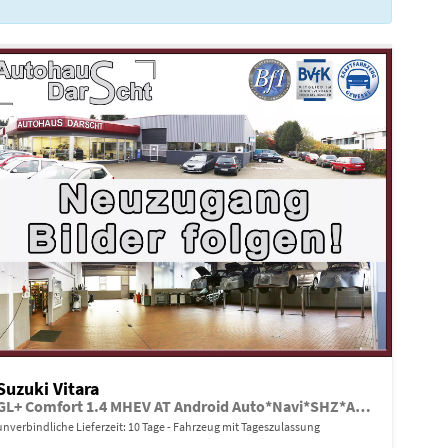
Suzuki Vitara
GL+ Comfort 1.4 MHEV AT Android Auto*Navi*SHZ*ACC*Kamera*Klimauto*LED*PrivacyGlas
unverbindliche Lieferzeit:
10 Tage
Fahrzeug mit Tageszulassung