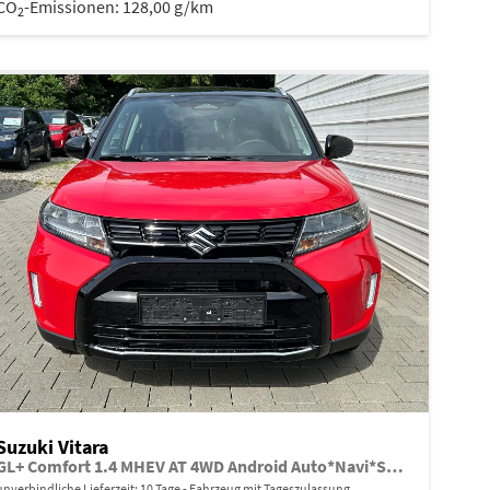
CO
-Emissionen:
128,00 g/km
2
Suzuki Vitara
GL+ Comfort 1.4 MHEV AT 4WD Android Auto*Navi*SHZ*ACC*Kamera*Klimauto*LED*PrivacyGlas
unverbindliche Lieferzeit:
10 Tage
Fahrzeug mit Tageszulassung