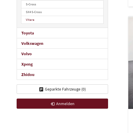
S-Cross
SX4 S-Cross
Vitara
Toyota
Volkswagen
Volvo
Xpeng
Zhidou
Geparkte Fahrzeuge (
0
)
Anmelden