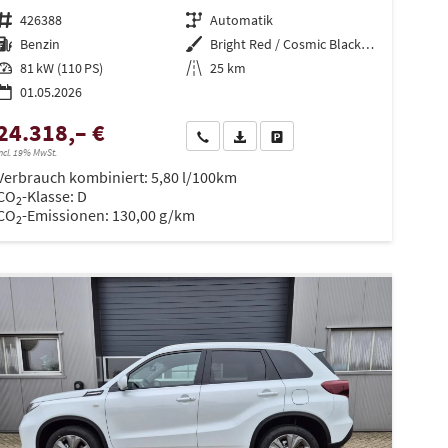
Fahrzeugnr.
426388
Getriebe
Automatik
Kraftstoff
Benzin
Außenfarbe
Bright Red / Cosmic Black Pearl Metallic
Leistung
81 kW (110 PS)
Kilometerstand
25 km
01.05.2026
24.318,– €
Wir rufen Sie an
PDF-Datei, Fahrzeugexposé drucken
Drucken, parken oder vergleiche
ncl. 19% MwSt.
Verbrauch kombiniert:
5,80 l/100km
en
CO
-Klasse:
D
2
CO
-Emissionen:
130,00 g/km
2