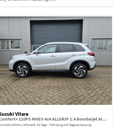
2
Suzuki Vitara
Comfort+ 110PS MHEV 4x4 ALLGRIP 1.4 Boosterjet Allrad Teilleder mit Alcantara Navi Klimaautomatik Sitzheizung ACC PDC v+h Rückf.Kamera Suzuki-Radio Apple CarPlay Android Auto Touchscreen 2xKeyless 17-LM
unverbindliche Lieferzeit:
10 Tage
Fahrzeug mit Tageszulassung