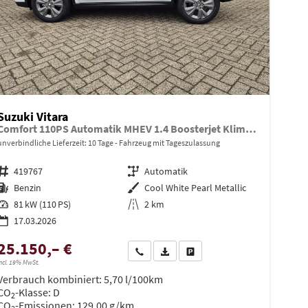
Suzuki Vitara
Comfort 110PS Automatik MHEV 1.4 Boosterjet Klimaautomatik Sitzheizung Navi ACC PDC Rückf.Kamera Suzuki-Radio Apple CarPlay Android Auto Touchscreen 2xKeyless 17-LM
unverbindliche Lieferzeit:
10 Tage
Fahrzeug mit Tageszulassung
Fahrzeugnr.
419767
Getriebe
Automatik
Kraftstoff
Benzin
Außenfarbe
Cool White Pearl Metallic
Leistung
81 kW (110 PS)
Kilometerstand
2 km
17.03.2026
25.150,– €
en
Wir rufen Sie an
PDF-Datei, Fahrzeugexposé drucken
Drucken, parken oder vergleiche
ncl. 19% MwSt.
Verbrauch kombiniert:
5,70 l/100km
CO
-Klasse:
D
2
CO
-Emissionen:
129,00 g/km