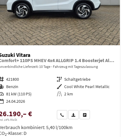
Suzuki Vitara
Comfort+ 110PS MHEV 4x4 ALLGRIP 1.4 Boosterjet Allrad Teilleder mit Alcantara Navi Klimaautomatik Sitzheizung ACC PDC v+h Rückf.Kamera Suzuki-Radio Apple CarPlay Android Auto Touchscreen 2xKeyless 17-LM
unverbindliche Lieferzeit:
10 Tage
Fahrzeug mit Tageszulassung
Fahrzeugnr.
421800
Getriebe
Schaltgetriebe
Kraftstoff
Benzin
Außenfarbe
Cool White Pearl Metallic
Leistung
81 kW (110 PS)
Kilometerstand
2 km
24.04.2026
26.190,– €
en
Wir rufen Sie an
PDF-Datei, Fahrzeugexposé drucken
Drucken, parken oder vergleiche
ncl. 19% MwSt.
Verbrauch kombiniert:
5,40 l/100km
CO
-Klasse:
D
2