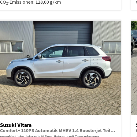
CO
-Emissionen:
128,00 g/km
2
Suzuki Vitara
Comfort+ 110PS Automatik MHEV 1.4 Boosterjet Teilleder Navi Klimaautomatik Sitzheizung ACC PDC v+h Rückf.Kamera Suzuki-Radio Apple CarPlay Android Auto Touchscreen 2xKeyless 17-LM
unverbindliche Lieferzeit:
10 Tage
Fahrzeug mit Tageszulassung