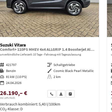
Suzuki Vitara
Comfort+ 110PS MHEV 4x4 ALLGRIP 1.4 Boosterjet Allrad Teilleder mit Alcantara Navi Klimaautomatik Sitzheizung ACC PDC v+h Rückf.Kamera Suzuki-Radio Apple CarPlay Android Auto Touchscreen 2xKeyless 17-LM
unverbindliche Lieferzeit:
10 Tage
Fahrzeug mit Tageszulassung
Fahrzeugnr.
421797
Getriebe
Schaltgetriebe
Kraftstoff
Benzin
Außenfarbe
Cosmic Black Pearl Metallic
Leistung
81 kW (110 PS)
Kilometerstand
2 km
24.04.2026
26.190,– €
Wir rufen Sie an
PDF-Datei, Fahrzeugexposé drucken
Drucken, parken oder vergleich
incl. 19% MwSt.
i
Verbrauch kombiniert:
5,40 l/100km
CO
-Klasse:
D
2