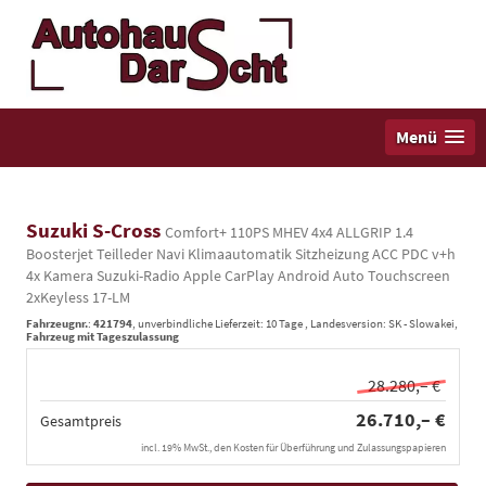
Menü
Suzuki S-Cross
Comfort+ 110PS MHEV 4x4 ALLGRIP 1.4
Boosterjet Teilleder Navi Klimaautomatik Sitzheizung ACC PDC v+h
4x Kamera Suzuki-Radio Apple CarPlay Android Auto Touchscreen
2xKeyless 17-LM
Fahrzeugnr.
:
421794
, unverbindliche Lieferzeit:
10 Tage
, Landesversion: SK - Slowakei,
Fahrzeug mit Tageszulassung
28.280,– €
26.710,– €
Gesamtpreis
incl. 19% MwSt., den Kosten für Überführung und Zulassungspapieren