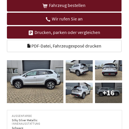
Fahrzeug bestellen
Wir rufen Sie an
Drucken, parken oder vergleichen
PDF-Datei, Fahrzeugexposé drucken
+16
AUSSENFARBE
Silky Silver Metallic
INNENAUSSTATTUNG
Schwarz