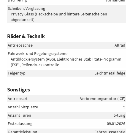
Dachreling
vorhanden
Scheiben, Verglasung
Privacy Glass (Heckscheibe und hintere Seitenscheiben
abgedunkelt)
Räder & Technik
Antriebsachse
Allrad
Fahrwerk- und Regelungssysteme
Antiblockiersystem (ABS), Elektronisches Stabilitäts-Programm
(ESP), Reifendruckkontrolle
Felgentyp
Leichtmetallfelge
Sonstiges
Antriebsart
Verbrennungsmotor (ICE)
Anzahl Sitzplätze
5
Anzahl Türen
5-türig
Erstzulassung
09.01.2026
Garantieleistung
Fahrzeuggarantie