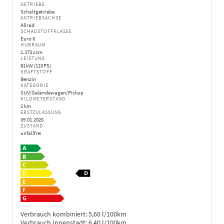
GETRIEBE
Schaltgetriebe
ANTRIEBSACHSE
Allrad
SCHADSTOFFKLASSE
Euro 6
HUBRAUM
1.373 ccm
LEISTUNG
81 kW (110 PS)
KRAFTSTOFF
Benzin
KATEGORIE
SUV/Geländewagen/Pickup
KILOMETERSTAND
2 km
ERSTZULASSUNG
09.01.2026
ZUSTAND
unfallfrei
Verbrauch kombiniert:
5,60 l/100km
Verbrauch Innenstadt:
6,40 l/100km