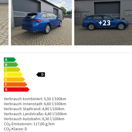
+23
Verbrauch kombiniert:
5,50 l/100km
Verbrauch Innenstadt:
6,60 l/100km
Verbrauch Stadtrand:
4,90 l/100km
Verbrauch Landstraße:
4,40 l/100km
Verbrauch Autobahn:
6,30 l/100km
CO
-Emissionen:
117,00 g/km
2
CO
-Klasse:
D
2