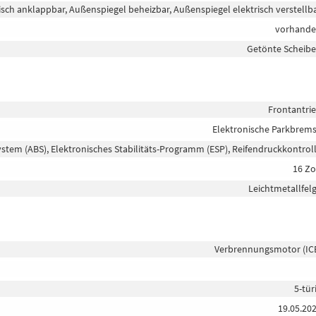
isch anklappbar, Außenspiegel beheizbar, Außenspiegel elektrisch verstellb
vorhand
Getönte Scheib
Frontantri
Elektronische Parkbrem
ystem (ABS), Elektronisches Stabilitäts-Programm (ESP), Reifendruckkontrol
16 Zo
Leichtmetallfel
Verbrennungsmotor (IC
5-tür
19.05.20