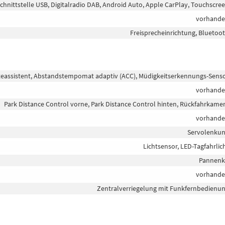
chnittstelle USB, Digitalradio DAB, Android Auto, Apple CarPlay, Touchscre
vorhand
Freisprecheinrichtung, Bluetoo
teassistent, Abstandstempomat adaptiv (ACC), Müdigkeitserkennungs-Sens
vorhand
Park Distance Control vorne, Park Distance Control hinten, Rückfahrkame
vorhand
Servolenku
Lichtsensor, LED-Tagfahrlic
Pannenk
vorhand
Zentralverriegelung mit Funkfernbedienu