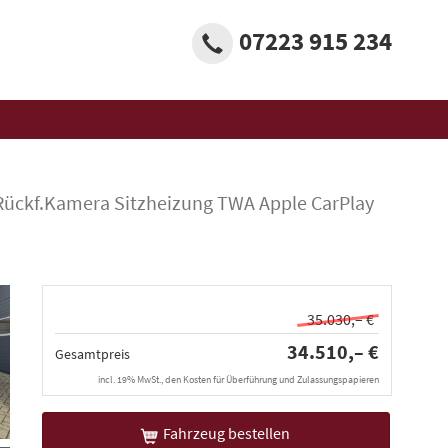
07223 915 234
Rückf.Kamera Sitzheizung TWA Apple CarPlay
35.030,– €
34.510,– €
Gesamtpreis
incl. 19% MwSt., den Kosten für Überführung und Zulassungspapieren
Fahrzeug bestellen