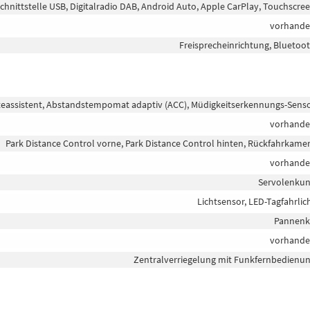
chnittstelle USB, Digitalradio DAB, Android Auto, Apple CarPlay, Touchscre
vorhand
Freisprecheinrichtung, Bluetoo
teassistent, Abstandstempomat adaptiv (ACC), Müdigkeitserkennungs-Sens
vorhand
Park Distance Control vorne, Park Distance Control hinten, Rückfahrkame
vorhand
Servolenku
Lichtsensor, LED-Tagfahrlic
Pannenk
vorhand
Zentralverriegelung mit Funkfernbedienu