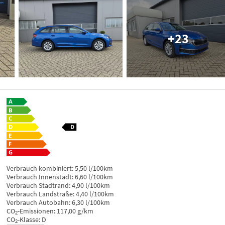
+23
Verbrauch kombiniert:
5,50 l/100km
Verbrauch Innenstadt:
6,60 l/100km
Verbrauch Stadtrand:
4,90 l/100km
Verbrauch Landstraße:
4,40 l/100km
Verbrauch Autobahn:
6,30 l/100km
CO
-Emissionen:
117,00 g/km
2
CO
-Klasse:
D
2