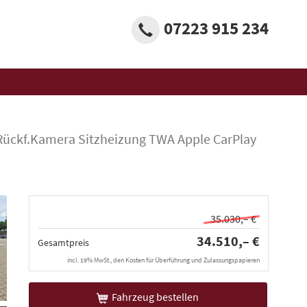
07223 915 234
Rückf.Kamera Sitzheizung TWA Apple CarPlay
35.030,– €
34.510,– €
Gesamtpreis
incl. 19% MwSt., den Kosten für Überführung und Zulassungspapieren
Fahrzeug bestellen