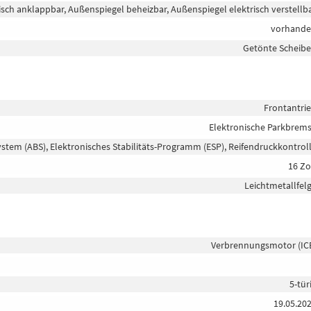
isch anklappbar, Außenspiegel beheizbar, Außenspiegel elektrisch verstellb
vorhand
Getönte Scheib
Frontantri
Elektronische Parkbrem
ystem (ABS), Elektronisches Stabilitäts-Programm (ESP), Reifendruckkontrol
16 Zo
Leichtmetallfel
Verbrennungsmotor (IC
5-tür
19.05.20