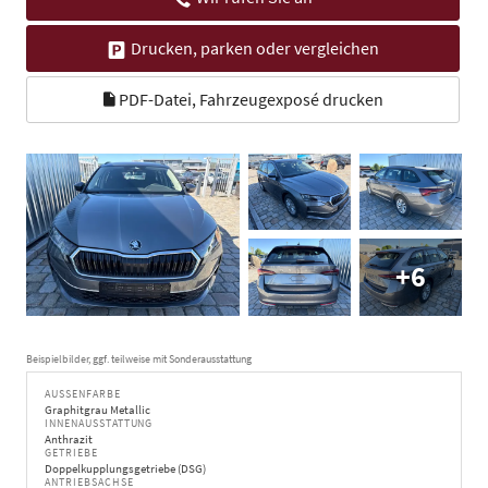
Drucken, parken oder vergleichen
PDF-Datei, Fahrzeugexposé drucken
+6
Beispielbilder, ggf. teilweise mit Sonderausstattung
AUSSENFARBE
Graphitgrau Metallic
INNENAUSSTATTUNG
Anthrazit
GETRIEBE
Doppelkupplungsgetriebe (DSG)
ANTRIEBSACHSE