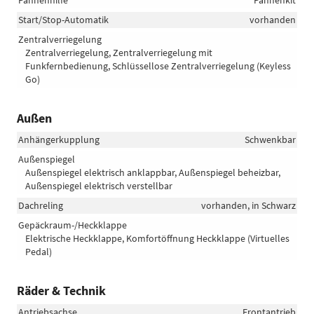
Pannenhilfe
Pannenkit
Start/Stop-Automatik
vorhanden
Zentralverriegelung
Zentralverriegelung, Zentralverriegelung mit
Funkfernbedienung, Schlüssellose Zentralverriegelung (Keyless
Go)
Außen
Anhängerkupplung
Schwenkbar
Außenspiegel
Außenspiegel elektrisch anklappbar, Außenspiegel beheizbar,
Außenspiegel elektrisch verstellbar
Dachreling
vorhanden, in Schwarz
Gepäckraum-/Heckklappe
Elektrische Heckklappe, Komfortöffnung Heckklappe (Virtuelles
Pedal)
Räder & Technik
Antriebsachse
Frontantrieb