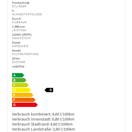
Frontantrieb
ZYLINDER
4
SCHADSTOFFKLASSE
Euro 6
HUBRAUM
1.998 ccm
LEISTUNG
110 kW (150 PS)
KRAFTSTOFF
Diesel
KATEGORIE
Kombi
KILOMETERSTAND
10 km
ZUSTAND
unfallfrei
Verbrauch kombiniert:
4,60 l/100km
Verbrauch Innenstadt:
6,80 l/100km
Verbrauch Stadtrand:
4,60 l/100km
Verbrauch Landstraße:
3,90 l/100km