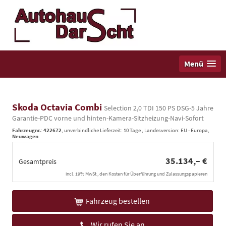
Menü
Skoda Octavia Combi
Selection 2,0 TDI 150 PS DSG-5 Jahre
Garantie-PDC vorne und hinten-Kamera-Sitzheizung-Navi-Sofort
Fahrzeugnr.
:
422672
, unverbindliche Lieferzeit:
10 Tage
, Landesversion: EU - Europa,
Neuwagen
35.134,– €
Gesamtpreis
incl. 19% MwSt., den Kosten für Überführung und Zulassungspapieren
Fahrzeug bestellen
Wir rufen Sie an