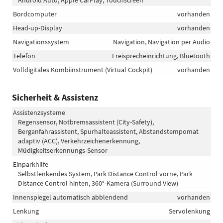
Android Auto, Apple CarPlay, Touchscreen
Bordcomputer
vorhanden
Head-up-Display
vorhanden
Navigationssystem
Navigation, Navigation per Audio
Telefon
Freisprecheinrichtung, Bluetooth
Volldigitales Kombiinstrument (Virtual Cockpit)
vorhanden
Sicherheit & Assistenz
Assistenzsysteme
Regensensor, Notbremsassistent (City-Safety),
Berganfahrassistent, Spurhalteassistent, Abstandstempomat
adaptiv (ACC), Verkehrzeichenerkennung,
Müdigkeitserkennungs-Sensor
Einparkhilfe
Selbstlenkendes System, Park Distance Control vorne, Park
Distance Control hinten, 360°-Kamera (Surround View)
Innenspiegel automatisch abblendend
vorhanden
Lenkung
Servolenkung