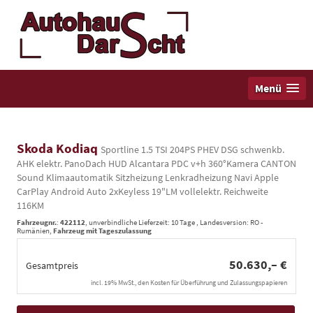
Menü
Skoda Kodiaq
Sportline 1.5 TSI 204PS PHEV DSG schwenkb.
AHK elektr. PanoDach HUD Alcantara PDC v+h 360°Kamera CANTON
Sound Klimaautomatik Sitzheizung Lenkradheizung Navi Apple
CarPlay Android Auto 2xKeyless 19"LM vollelektr. Reichweite
116KM
Fahrzeugnr.
:
422112
, unverbindliche Lieferzeit:
10 Tage
, Landesversion: RO -
Rumänien,
Fahrzeug mit Tageszulassung
50.630,– €
Gesamtpreis
incl. 19% MwSt., den Kosten für Überführung und Zulassungspapieren