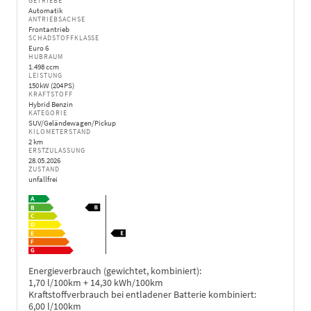
GETRIEBE
Automatik
ANTRIEBSACHSE
Frontantrieb
SCHADSTOFFKLASSE
Euro 6
HUBRAUM
1.498 ccm
LEISTUNG
150 kW (204 PS)
KRAFTSTOFF
Hybrid Benzin
KATEGORIE
SUV/Geländewagen/Pickup
KILOMETERSTAND
2 km
ERSTZULASSUNG
28.05.2026
ZUSTAND
unfallfrei
Energieverbrauch (gewichtet, kombiniert):
1,70 l/100km + 14,30 kWh/100km
Kraftstoffverbrauch bei entladener Batterie kombiniert:
6,00 l/100km