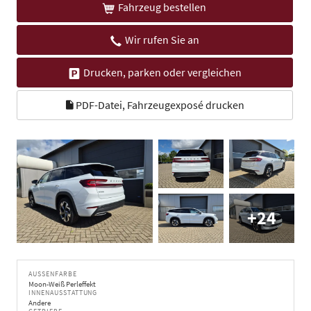
Fahrzeug bestellen
Wir rufen Sie an
Drucken, parken oder vergleichen
PDF-Datei, Fahrzeugexposé drucken
+24
AUSSENFARBE
Moon-Weiß Perleffekt
INNENAUSSTATTUNG
Andere