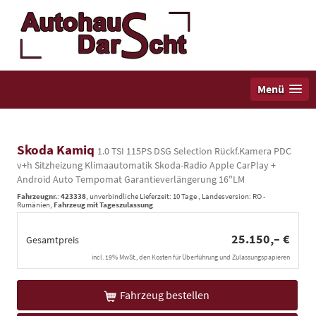
Menü
Skoda Kamiq
1.0 TSI 115PS DSG Selection Rückf.Kamera PDC
v+h Sitzheizung Klimaautomatik Skoda-Radio Apple CarPlay +
Android Auto Tempomat Garantieverlängerung 16"LM
Fahrzeugnr.
:
423338
, unverbindliche Lieferzeit:
10 Tage
, Landesversion: RO -
Rumänien,
Fahrzeug mit Tageszulassung
25.150,– €
Gesamtpreis
incl. 19% MwSt., den Kosten für Überführung und Zulassungspapieren
Fahrzeug bestellen