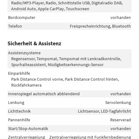
Radio/MP3-Player, Radio, Schnittstelle USB, Digitalradio DAB,
Android Auto, Apple CarPlay, Touchscreen
Bordcomputer
vorhanden
Telefon
Freisprecheinrichtung, Bluetooth
Sicherheit & Assistenz
Assistenzsysteme
Regensensor, Tempomat, Tempomat mit Lenkradkontrolle,
Spurhalteassistent, Müdigkeitserkennungs-Sensor
Einparkhilfe
Park Distance Control vorne, Park Distance Control hinten,
Rückfahrkamera
Innenspiegel automatisch abblendend
vorhanden
Lenkung
Servolenkung
Lichttechnik
Lichtsensor, LED-Tagfahrlicht
Pannenhilfe
Reserverad
Start/Stop-Automatik
vorhanden
Zentralverriegelung
Zentralverriegelung mit Funkfernbedienung