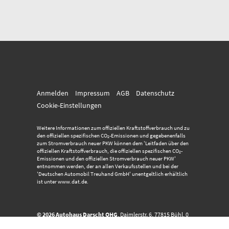
Anmelden
Impressum
AGB
Datenschutz
Cookie-Einstellungen
Weitere Informationen zum offiziellen Kraftstoffverbrauch und zu
den offiziellen spezifischen CO
-Emissionen und gegebenenfalls
2
zum Stromverbrauch neuer PKW können dem 'Leitfaden über den
offiziellen Kraftstoffverbrauch, die offiziellen spezifischen CO
-
2
Emissionen und den offiziellen Stromverbrauch neuer PKW'
entnommen werden, der an allen Verkaufsstellen und bei der
'Deutschen Automobil Treuhand GmbH' unentgeltlich erhältlich
ist unter www.dat.de.
© 2026
Autohaus Darscht OHG
,
Daimlerstr. 6
,
77815
Bühl,
0
72 23 - 915 234
Powered by Autrado