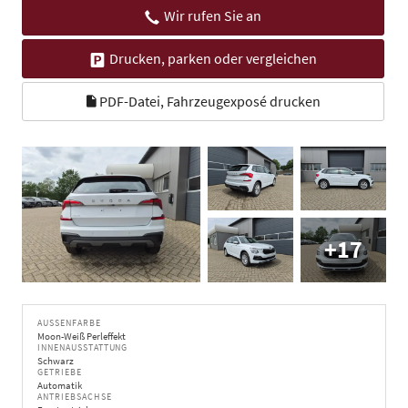
Wir rufen Sie an
Drucken, parken oder vergleichen
PDF-Datei, Fahrzeugexposé drucken
+17
AUSSENFARBE
Moon-Weiß Perleffekt
INNENAUSSTATTUNG
Schwarz
GETRIEBE
Automatik
ANTRIEBSACHSE