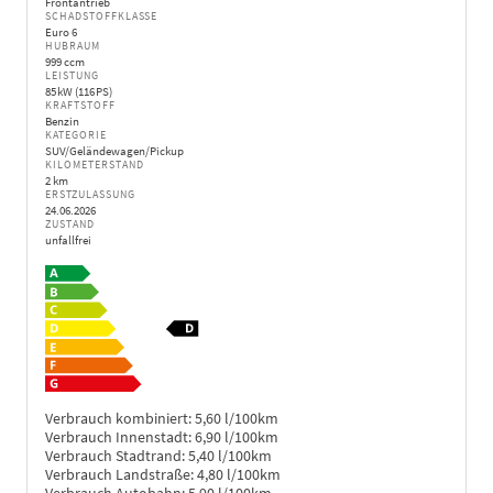
Frontantrieb
SCHADSTOFFKLASSE
Euro 6
HUBRAUM
999 ccm
LEISTUNG
85 kW (116 PS)
KRAFTSTOFF
Benzin
KATEGORIE
SUV/Geländewagen/Pickup
KILOMETERSTAND
2 km
ERSTZULASSUNG
24.06.2026
ZUSTAND
unfallfrei
Verbrauch kombiniert:
5,60 l/100km
Verbrauch Innenstadt:
6,90 l/100km
Verbrauch Stadtrand:
5,40 l/100km
Verbrauch Landstraße:
4,80 l/100km