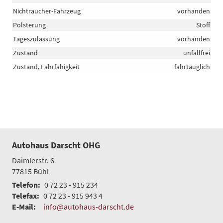
Nichtraucher-Fahrzeug
vorhanden
Polsterung
Stoff
Tageszulassung
vorhanden
Zustand
unfallfrei
Zustand, Fahrfähigkeit
fahrtauglich
Autohaus Darscht OHG
Daimlerstr. 6
77815
Bühl
Telefon:
0 72 23 - 915 234
Telefax:
0 72 23 - 915 943 4
E-Mail:
info@autohaus-darscht.de