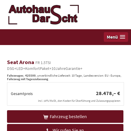
Menü
Seat Arona
FR 1.5TSI
DSG+LED+KomfortPaket+10JahreGarantie+
Fahrzeugnr.
:
425500
, unverbindliche Lieferzeit:
10 Tage
, Landesversion: EU - Europa,
Fahrzeug mit Tageszulassung
28.478,– €
Gesamtpreis
incl. 19% MwSt., den Kosten für Überführung und Zulassungspapieren
Fahrzeug bestellen
Wir rufen Sie an