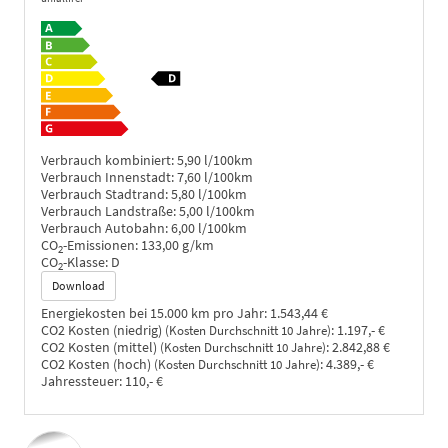
Verbrauch kombiniert:
5,90 l/100km
Verbrauch Innenstadt:
7,60 l/100km
Verbrauch Stadtrand:
5,80 l/100km
Verbrauch Landstraße:
5,00 l/100km
Verbrauch Autobahn:
6,00 l/100km
CO
-Emissionen:
133,00 g/km
2
CO
-Klasse:
D
2
Download
Energiekosten bei 15.000 km pro Jahr:
1.543,44 €
CO2 Kosten (niedrig)
:
1.197,- €
(Kosten Durchschnitt 10 Jahre)
CO2 Kosten (mittel)
:
2.842,88 €
(Kosten Durchschnitt 10 Jahre)
CO2 Kosten (hoch)
:
4.389,- €
(Kosten Durchschnitt 10 Jahre)
Jahressteuer:
110,- €