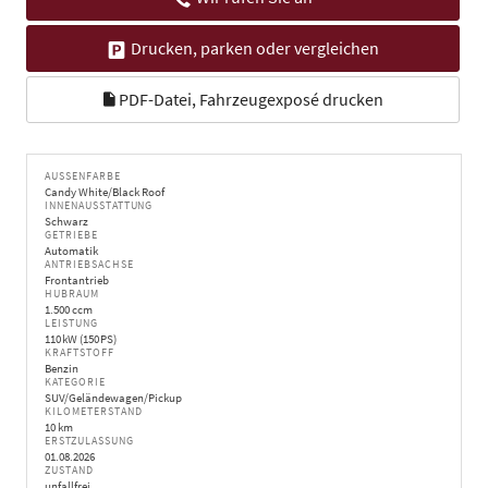
Drucken, parken oder vergleichen
PDF-Datei, Fahrzeugexposé drucken
AUSSENFARBE
Candy White/Black Roof
INNENAUSSTATTUNG
Schwarz
GETRIEBE
Automatik
ANTRIEBSACHSE
Frontantrieb
HUBRAUM
1.500 ccm
LEISTUNG
110 kW (150 PS)
KRAFTSTOFF
Benzin
KATEGORIE
SUV/Geländewagen/Pickup
KILOMETERSTAND
10 km
ERSTZULASSUNG
01.08.2026
ZUSTAND
unfallfrei