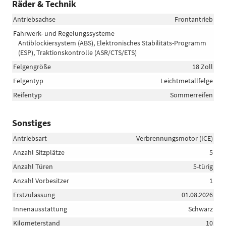
Räder & Technik
Antriebsachse
Frontantrieb
Fahrwerk- und Regelungssysteme
Antiblockiersystem (ABS), Elektronisches Stabilitäts-Programm
(ESP), Traktionskontrolle (ASR/CTS/ETS)
Felgengröße
18 Zoll
Felgentyp
Leichtmetallfelge
Reifentyp
Sommerreifen
Sonstiges
Antriebsart
Verbrennungsmotor (ICE)
Anzahl Sitzplätze
5
Anzahl Türen
5-türig
Anzahl Vorbesitzer
1
Erstzulassung
01.08.2026
Innenausstattung
Schwarz
Kilometerstand
10