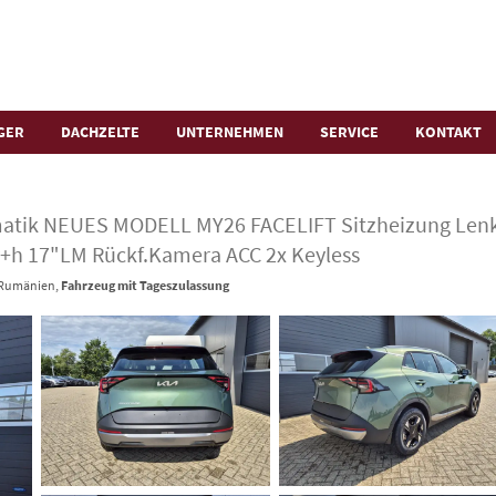
GER
DACHZELTE
UNTERNEHMEN
SERVICE
KONTAKT
omatik NEUES MODELL MY26 FACELIFT Sitzheizung Len
v+h 17"LM Rückf.Kamera ACC 2x Keyless
- Rumänien,
Fahrzeug mit Tageszulassung