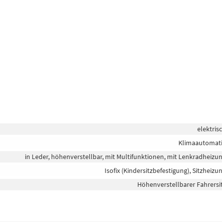
elektris
Klimaautomat
in Leder, höhenverstellbar, mit Multifunktionen, mit Lenkradheizu
Isofix (Kindersitzbefestigung), Sitzheizu
Höhenverstellbarer Fahrersi