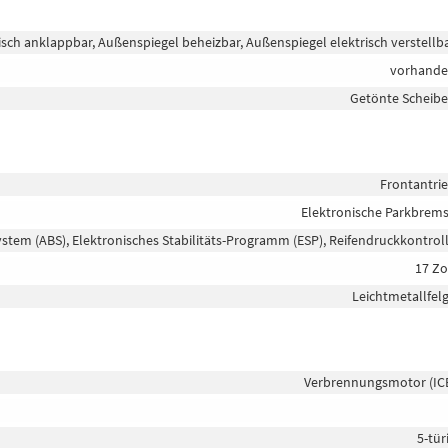
isch anklappbar, Außenspiegel beheizbar, Außenspiegel elektrisch verstellb
vorhand
Getönte Scheib
Frontantri
Elektronische Parkbrem
ystem (ABS), Elektronisches Stabilitäts-Programm (ESP), Reifendruckkontrol
17 Zo
Leichtmetallfel
Verbrennungsmotor (IC
5-tür