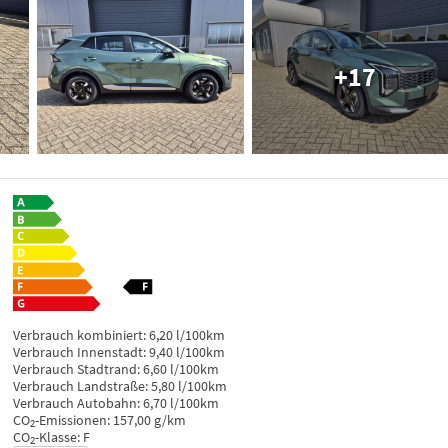
+17
Verbrauch kombiniert:
6,20 l/100km
Verbrauch Innenstadt:
9,40 l/100km
Verbrauch Stadtrand:
6,60 l/100km
Verbrauch Landstraße:
5,80 l/100km
Verbrauch Autobahn:
6,70 l/100km
CO
-Emissionen:
157,00 g/km
2
CO
-Klasse:
F
2