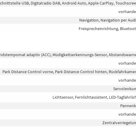
chnittstelle USB, Digitalradio DAB, Android Auto, Apple CarPlay, Touchscre
vorhand
Navigation, Navigation per Aud
Freisprecheinrichtung, Bluetoo
tandstempomat adaptiv (ACC), Müdigkeitserkennungs-Sensor, Abstandswarn
vorhand
Park Distance Control vorne, Park Distance Control hinten, Rückfahrkame
vorhand
Servolenku
Lichtsensor, Fernlichtassistent, LED-Tagfahrlic
Pannenk
vorhand
Zentralverriegelu