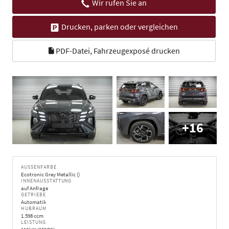
Wir rufen Sie an
Drucken, parken oder vergleichen
PDF-Datei, Fahrzeugexposé drucken
+16
AUSSENFARBE
Ecotronic Grey Metallic ()
INNENAUSSTATTUNG
auf Anfrage
GETRIEBE
Automatik
HUBRAUM
1.598 ccm
LEISTUNG