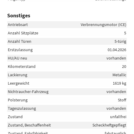
Sonstiges
Antriebsart
Verbrennungsmotor (ICE)
Anzahl Sitzplätze
5
Anzahl Türen
5-türig
Erstzulassung
01.04.2026
HU/AU neu
vorhanden
Kilometerstand
20
Lackierung
Metallic
Leergewicht
1619 kg
Nichtraucher-Fahrzeug
vorhanden
Polsterung
Stoff
Tageszulassung
vorhanden
Zustand
unfallfrei
Zustand, Beschaffenheit
Scheckheftgepflegt
Zustand, Fahrfähigkeit
fahrtauglich