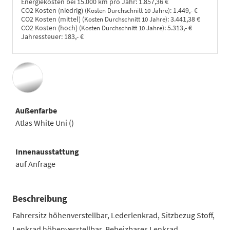
Energiekosten bei 15.000 km pro Jahr:
1.857,36 €
CO2 Kosten (niedrig)
:
1.449,- €
(Kosten Durchschnitt 10 Jahre)
CO2 Kosten (mittel)
:
3.441,38 €
(Kosten Durchschnitt 10 Jahre)
CO2 Kosten (hoch)
:
5.313,- €
(Kosten Durchschnitt 10 Jahre)
Jahressteuer:
183,- €
Außenfarbe
Atlas White Uni ()
Innenausstattung
auf Anfrage
Beschreibung
Fahrersitz höhenverstellbar, Lederlenkrad, Sitzbezug Stoff,
Lenkrad höhenverstellbar, Beheizbares Lenkrad,