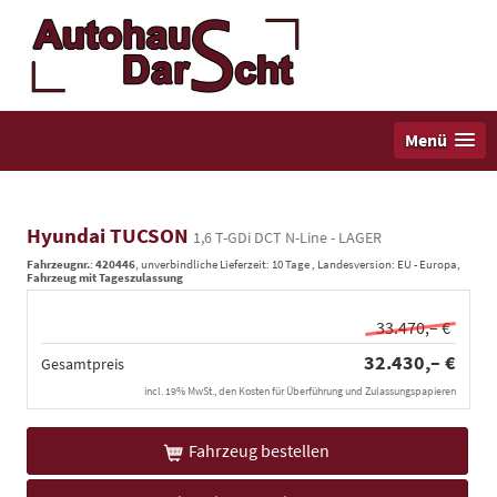
Menü
Hyundai TUCSON
1,6 T-GDi DCT N-Line - LAGER
Fahrzeugnr.
:
420446
, unverbindliche Lieferzeit:
10 Tage
, Landesversion: EU - Europa,
Fahrzeug mit Tageszulassung
33.470,– €
32.430,– €
Gesamtpreis
incl. 19% MwSt., den Kosten für Überführung und Zulassungspapieren
Fahrzeug bestellen