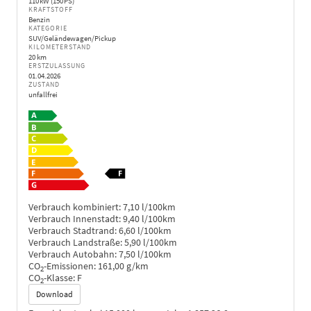
110 kW (150 PS)
KRAFTSTOFF
Benzin
KATEGORIE
SUV/Geländewagen/Pickup
KILOMETERSTAND
20 km
ERSTZULASSUNG
01.04.2026
ZUSTAND
unfallfrei
Verbrauch kombiniert:
7,10 l/100km
Verbrauch Innenstadt:
9,40 l/100km
Verbrauch Stadtrand:
6,60 l/100km
Verbrauch Landstraße:
5,90 l/100km
Verbrauch Autobahn:
7,50 l/100km
CO
-Emissionen:
161,00 g/km
2
CO
-Klasse:
F
2
Download