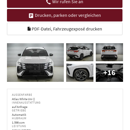
Wir rufen Sie an
Drucken, parken oder vergleichen
PDF-Datei, Fahrzeugexposé drucken
+16
AUSSENFARBE
Atlas White Uni ()
INNENAUSSTATTUNG
auf Anfrage
GETRIEBE
Automatik
HUBRAUM
1.598 ccm
LEISTUNG