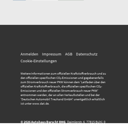
Anmelden
Impressum
AGB
Datenschutz
Cookie-Einstellungen
Weitere Informationen zum offiziellen Kraftstoffverbrauch und zu
den offiziellen spezifischen CO
-Emissionen und gegebenenfalls
2
zum Stromverbrauch neuer PKW können dem 'Leitfaden über den
offiziellen Kraftstoffverbrauch, die offiziellen spezifischen CO
-
2
Emissionen und den offiziellen Stromverbrauch neuer PKW'
entnommen werden, der an allen Verkaufsstellen und bei der
'Deutschen Automobil Treuhand GmbH' unentgeltlich erhältlich
ist unter www.dat.de.
© 2026
Autohaus Darscht OHG
,
Daimlerstr. 6
,
77815
Bühl,
0
72 23 - 915 234
Powered by Autrado