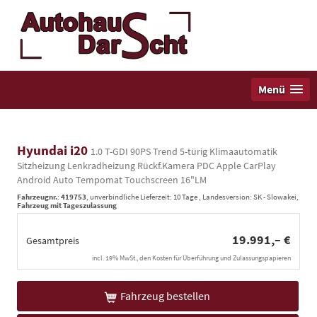
Menü
Hyundai i20
1.0 T-GDI 90PS Trend 5-türig Klimaautomatik
Sitzheizung Lenkradheizung Rückf.Kamera PDC Apple CarPlay
Android Auto Tempomat Touchscreen 16"LM
Fahrzeugnr.
:
419753
, unverbindliche Lieferzeit:
10 Tage
, Landesversion: SK - Slowakei,
Fahrzeug mit Tageszulassung
19.991,– €
Gesamtpreis
incl. 19% MwSt., den Kosten für Überführung und Zulassungspapieren
Fahrzeug bestellen