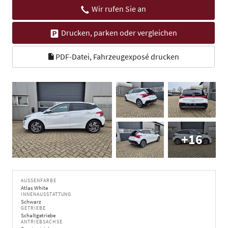
Wir rufen Sie an
Drucken, parken oder vergleichen
PDF-Datei, Fahrzeugexposé drucken
+16
AUSSENFARBE
Atlas White
INNENAUSSTATTUNG
Schwarz
GETRIEBE
Schaltgetriebe
ANTRIEBSACHSE